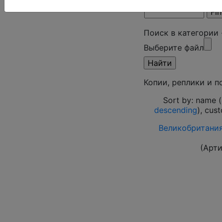
Поиск в категории
Выберите файл
Копии, реплики и 
Sort by: name (
descending
), cus
Великобритания 1
(Арт