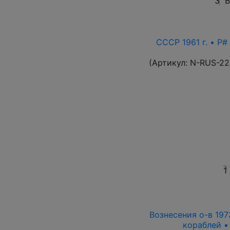
3
В
СССР 1961 г. • P#
(Артикул:
N-RUS-22
1
Вознесения о-в 1973
кораблей •