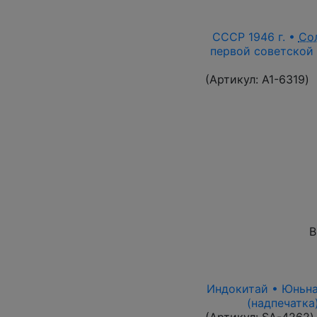
СССР 1946 г. •
Со
первой советской 
(Артикул:
A1-6319
)
В
Индокитай • Юньнань
(надпечатка