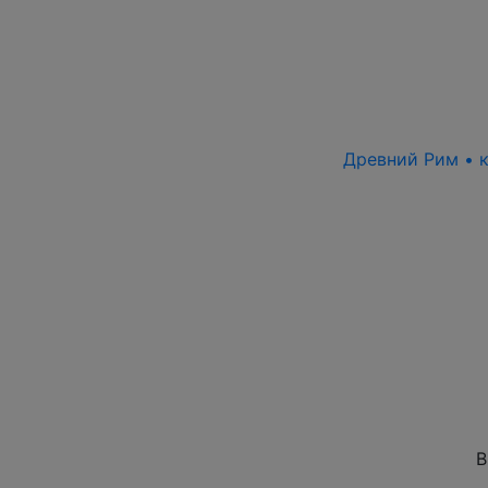
Древний Рим • к
В