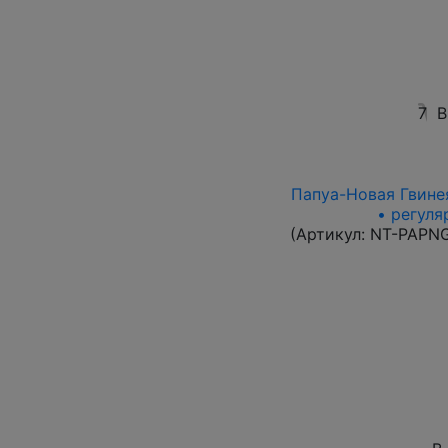
7
В
Папуа-Новая Гвинея
• регуля
(Артикул:
NT-PAPN