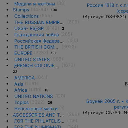
(38)
Медали и жетоны
Россия 1818 г. с.п
(34794)
Stamps
100
(сер
(855)
Collections
(Артикул:
DS-9831
)
(809)
THE RUSSIAN EMPIRE UNTIL 1917.
(8142)
USSR- RS
F
SR
2
(265)
Гражданская война
(150)
Российская Федерация(1992 г.-н.д.)
(8022)
THE BRITISH COMMONWEALTH
(7287)
EUROPE
58
(998)
UNITED STATES
(1672)
F
RENCH COLONIES AND THE TERRITORIES
22
(641)
AMERICA
(1091)
В
Asia
(1419)
Africa
18
(120)
UNITED NATIONS
Бруней 2005 г. • 
(3322)
Topics
26
регул
(1)
Непочтовые марки
(Артикул:
CN-BRUN
(266)
ACCESSORIES AND THE LITERATURE
(116)
F
OR THE PHILATELISTS
(144)
F
OR THE NUMISMATISTS