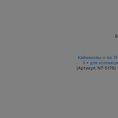
В
Каймановы о-ва 199
II • для коллек
(Артикул:
NT-5176
)