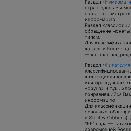
Раздел
«Нумизмати
стран, здесь Вы м
просто посмотреть
информацию.
Раздел классифици
обращение монеты 
типам.
Для классификации
каталоги Krauze, д
— каталог под ред
Раздел
«Филателия
классифицированны
коллекционировани
или французских к
«фауна» и т.д.). З
понравившийся Вам
информацию.
Для классификации
основные, общепризн
и Stanley Gibbons)
1991 года — катало
современной Росии