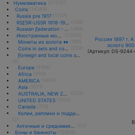
(27232)
Нумизматика
(14389)
Coins
(1737)
Russia pre 1917
(568)
RS
F
SR-USSR 1918-1991
(489)
Russian
F
ederation - 1991 - n.d.
(11543)
Иностранные монеты
Россия 1897 г. А
(199)
Монеты из золота ♦♦
золото 900 
(202)
Coins in sets and coins collections
(Артикул:
DS-9244-
F
oreegn and local coins sold in by weight
(8)
(5168)
Europe
(950)
Africa
(1440)
AMERICA
(1071)
Asia
(670)
AUSTRALIA, NEW ZEALAND AND OCEANIA
(1120)
UNITED STATES
(713)
Canada
Копии, реплики и подделки
(2)
В
(52)
Античные и средневековые государства
(12805)
Боны и банкноты