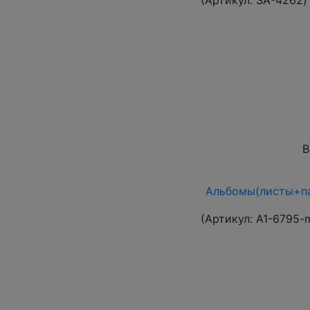
(Артикул:
SA-4262
)
В
Альбомы(листы+па
(Артикул:
A1-6795-