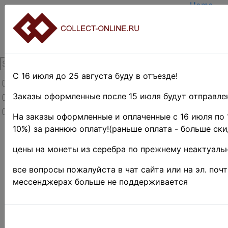
Home
Create a
Login
About Col
Contacts
DELIVER
Payment
С 16 июля до 25 августа буду в отъезде!
Товары со скидкой
Оценка и
TERMS A
Заказы оформленные после 15 июля будут отправлен
Товары в наличии
EASY SE
Новинки
Предвари
На заказы оформленные и оплаченные с 16 июля по 
10%) за раннюю оплату!(раньше оплата - больше ски
Home
»
Нумизматика
»
цены на монеты из серебра по прежнему неактуальн
Coins
»
Иностранные
все вопросы пожалуйста в чат сайта или на эл. поч
монеты
»
мессенджерах больше не поддерживается
Копии,
реплики и
подделки
Поиск в категории 