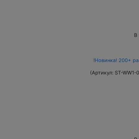
В
!Новинка! 200+ р
(Артикул:
ST-WW1-