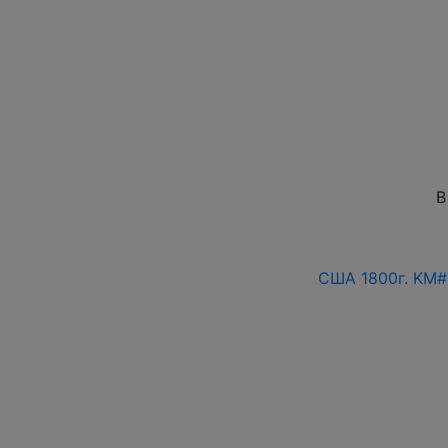
В
США 1800г. KM#