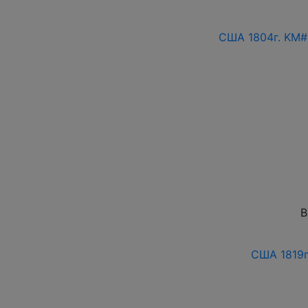
США 1804г. KM#
В
США 1819г