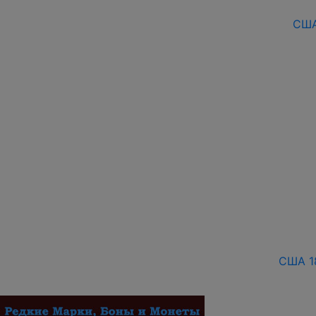
США
США 1