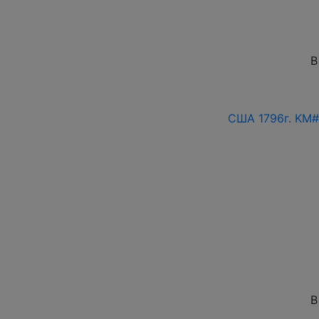
В
США 1796г. KM#
В