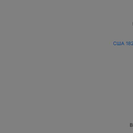
США 182
В