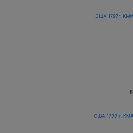
США 1797г. KM#
В
США 1799 г. KM#