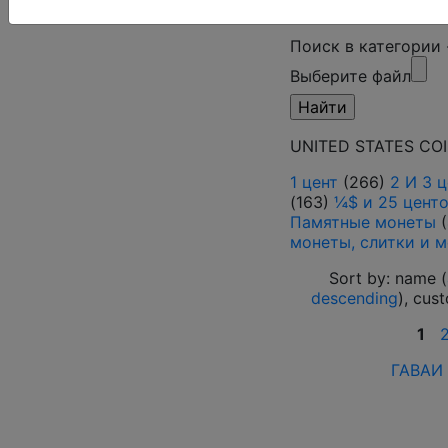
Поиск в категории
Выберите файл
UNITED STATES CO
1 цент
(266)
2 И 3 
(163)
¼$ и 25 цент
Памятные монеты
(
монеты, слитки и 
Sort by: name (
descending
), cus
1
ГАВАИ 