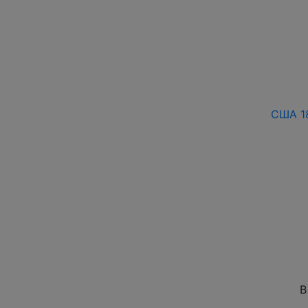
США 18
В