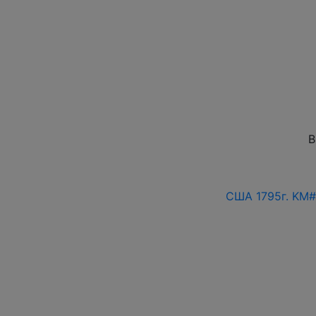
В
США 1795г. KM#