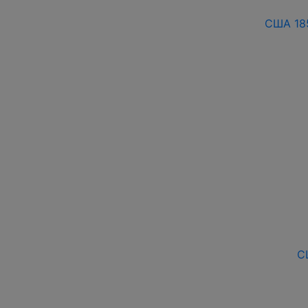
США 185
С