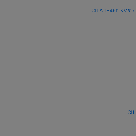
США 1846г. KM# 
США