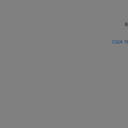
В
США 18