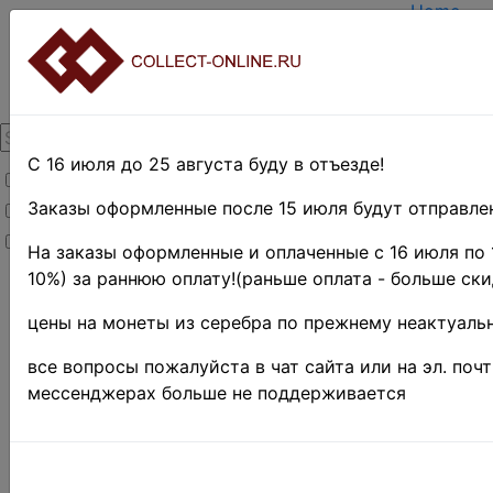
Home
Create a
Login
About Col
Contacts
DELIVER
Payment
С 16 июля до 25 августа буду в отъезде!
Товары со скидкой
Оценка и
TERMS A
Заказы оформленные после 15 июля будут отправлен
Товары в наличии
EASY SE
Новинки
Предвари
На заказы оформленные и оплаченные с 16 июля по 
10%) за раннюю оплату!(раньше оплата - больше ски
Home
»
Нумизматика
»
цены на монеты из серебра по прежнему неактуальн
Coins
»
Иностранные
все вопросы пожалуйста в чат сайта или на эл. поч
монеты
»
мессенджерах больше не поддерживается
UNITED
STATES
Поиск в категории 