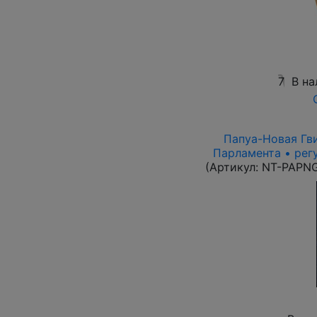
7
В на
Папуа-Новая Гви
Парламента • рег
(Артикул:
NT-PAPN