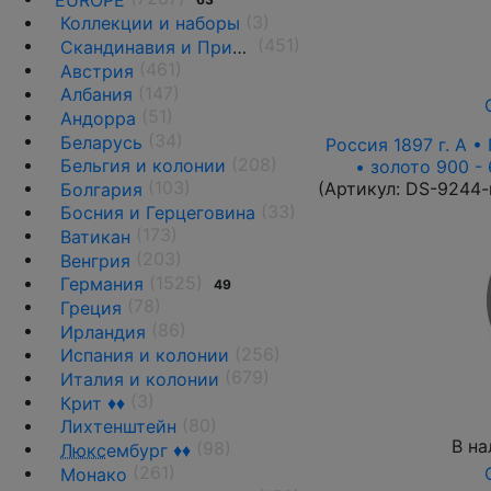
(3)
Коллекции и наборы
(451)
Скандинавия и Прибалтика
(461)
Австрия
(147)
Албания
(51)
Андорра
(34)
Беларусь
Россия 1897 г. А • 
(208)
Бельгия и колонии
• золото 900 -
(103)
(Артикул:
DS-9244-
Болгария
(33)
Босния и Герцеговина
(173)
Ватикан
(203)
Венгрия
(1525)
Германия
49
(78)
Греция
(86)
Ирландия
(256)
Испания и колонии
(679)
Италия и колонии
(3)
Крит ♦♦
(80)
Лихтенштейн
В на
(98)
Люкс
ембург ♦♦
(261)
Монако