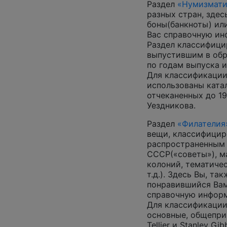
Раздел
«Нумизмати
разных стран, зде
боны(банкноты) ил
Вас справочную и
Раздел классифици
выпустившим в обр
по годам выпуска и
Для классификации
использованы катал
отчеканенных до 19
Уездникова.
Раздел
«Филателия
вещи, классифицир
распространенным
СССР(«советы»), м
колоний, тематиче
т.д.). Здесь Вы, т
понравившийся Вам
справочную инфор
Для классификации
основные, общепризн
Tellier и Stanley G