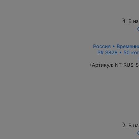
4
В н
Россия • Временно
P# S828 • 50 ко
(Артикул:
NT-RUS-S
2
В н