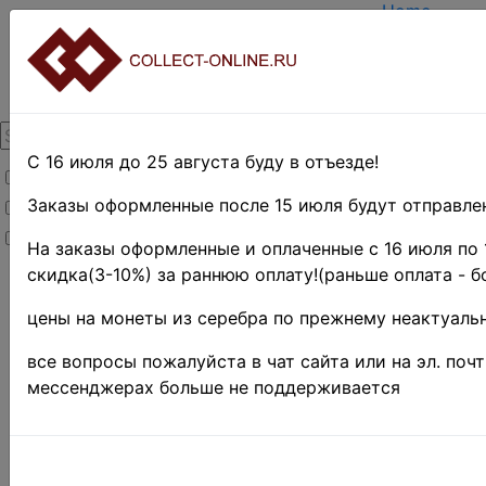
Home
Create acco
Login
About Collec
Contacts
DELIVERY
Payment
С 16 июля до 25 августа буду в отъезде!
Товары со скидкой
Оценка и п
TERMS AND
Заказы оформленные после 15 июля будут отправлен
Товары в наличии
EASY SEAR
Новинки
Предварите
На заказы оформленные и оплаченные с 16 июля по 
скидка(3-10%) за раннюю оплату!(раньше оплата - б
Home
»
Stamps
»
цены на монеты из серебра по прежнему неактуальн
EUROPE
»
все вопросы пожалуйста в чат сайта или на эл. поч
Румыния
мессенджерах больше не поддерживается
Румыния
• 5b. • 