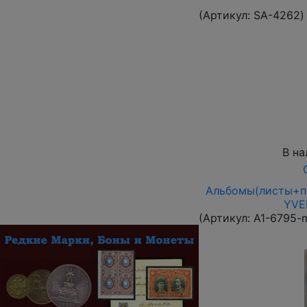
(Артикул:
SA-4262
)
В на
Альбомы(листы+па
YVER
(Артикул:
A1-6795-