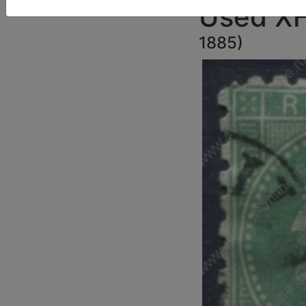
Used X
1885
)