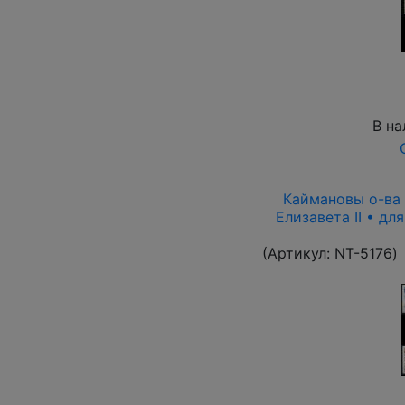
В на
Каймановы о-ва 1
Елизавета II • дл
(Артикул:
NT-5176
)