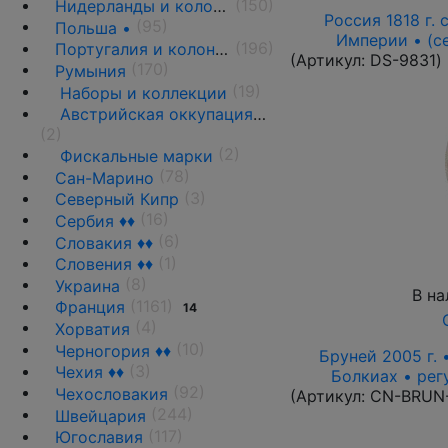
(150)
Нидерланды и колонии
Россия 1818 г. с
(95)
Польша •
Империи • (с
(196)
Португалия и колонии
(Артикул:
DS-9831
)
(170)
Румыния
(19)
Наборы и коллекции
Австрийская оккупация 1917-1918 гг.
(2)
(2)
Фискальные марки
(78)
Сан-Марино
(3)
Северный Кипр
(16)
Сербия ♦♦
(6)
Словакия ♦♦
(1)
Словения ♦♦
(8)
Украина
В на
(1161)
Франция
14
(4)
Хорватия
(10)
Черногория ♦♦
Бруней 2005 г. 
(3)
Чехия ♦♦
Болкиах • рег
(92)
Чехословакия
(Артикул:
CN-BRUN
(244)
Швейцария
(117)
Югославия