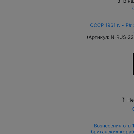
3
В на
СССР 1961 г. • P# 
(Артикул:
N-RUS-22
1
Не
Вознесения о-в 1
британских кораб