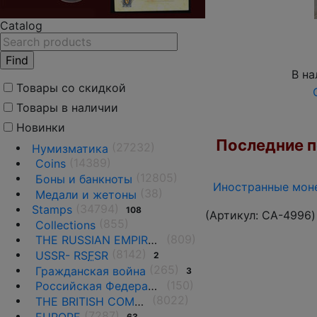
Catalog
В на
Товары со скидкой
Товары в наличии
Новинки
Последние по
(27232)
Нумизматика
(14389)
Coins
(12805)
Боны и банкноты
Иностранные моне
(38)
Медали и жетоны
(34794)
Stamps
108
(Артикул:
CA-4996
)
(855)
Collections
(809)
THE RUSSIAN EMPIRE UNTIL 1917.
(8142)
USSR- RS
F
SR
2
(265)
Гражданская война
3
(150)
Российская Федерация(1992 г.-н.д.)
(8022)
THE BRITISH COMMONWEALTH
(7287)
EUROPE
63