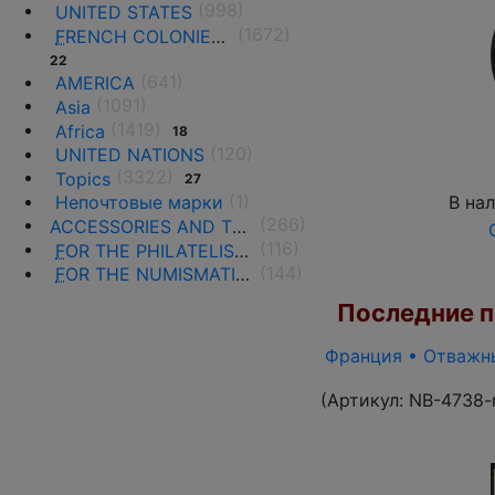
(998)
UNITED STATES
(1672)
F
RENCH COLONIES AND THE TERRITORIES
22
(641)
AMERICA
(1091)
Asia
(1419)
Africa
18
(120)
UNITED NATIONS
(3322)
Topics
27
(1)
В на
Непочтовые марки
(266)
ACCESSORIES AND THE LITERATURE
(116)
F
OR THE PHILATELISTS
(144)
F
OR THE NUMISMATISTS
Последние по
Франция • Отважны
(Артикул:
NB-4738-