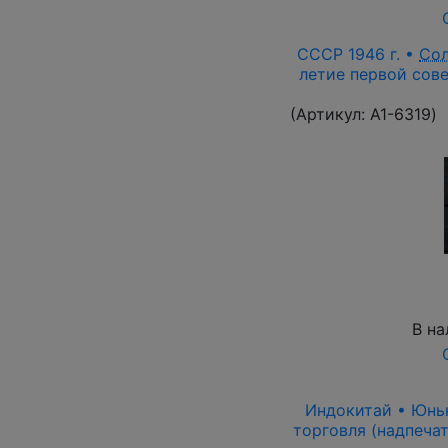
СССР 1946 г. •
Со
летие первой сове
(Артикул:
A1-6319
)
В на
Индокитай • Юньна
торговля (надпечат