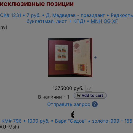
ксклюзивные позиции
 СК# 1231 • 7 руб. • Д. Медведев - президент • Редкост
буклет(мал. лист + КПД) •
MNH OG
XF
inv
)
+
1375000 руб.
В наличии -
1
Отправить запрос
?
R
• KM# 796 • 1000 руб. • Барк "Седов" • золото-999 - 155
-AU-Msh
)