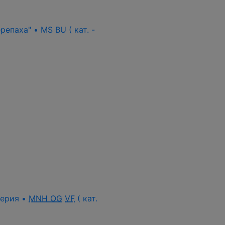
епаха" • MS BU ( кат. -
 серия •
MNH OG
VF
( кат.