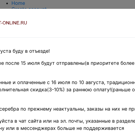
Home
Create account
Login
About Collect-Online
Contacts
DELIVERY
Payment
Оценка и покупка
уста буду в отъезде!
TERMS AND WORDS REDUCTIONS
EASY SEARCH
е после 15 июля будут отправлены(в приоритете более
Предварительные заказы!
UROPE
»
Румыния
ные и оплаченные с 16 июля по 10 августа, традиционн
 1930 г. • Sc# 369-79 •
лнительная скидка(3-10%) за раннюю оплату!(раньше о
 король Кароль II • ста
серебра по прежнему неактуальны, заказы на них не п
ерия • Used VF
(
Product cod
йста в чат сайта или на эл. почты, указанные в разделе
ну или в мессенджерах больше не поддерживается
79-1930-U
)