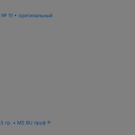
ь № 1!! • оригинальный
.5 гр. • MS BU пруф ®