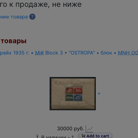
го к продаже, не ниже
ение товара
?
товары
рейх 1935 г. •
Mi#
Block 3 • "OSTROPA" • блок •
MNH O
+
30000 руб.
1
В наличии -
1