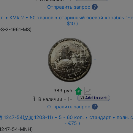
Отправить запрос
?
г. • KM# 2 • 50 хванов • старинный боевой корабль "Чер
$10 )
-S-2-1961-MS
)
+
383 руб.
1
В наличии -
1+
Отправить запрос
?
#
1247-54(
Mi#
1203-11) • 5 - 60 коп. • стандарт • полн.
- €75 )
1247-54-MNH
)