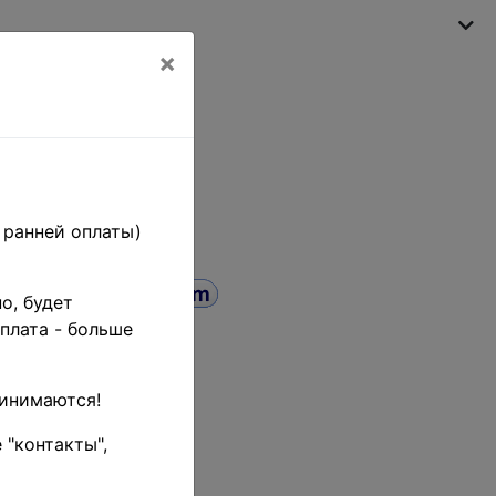
×
My shopping cart
(empty)
 ранней оплаты)
о, будет
 25 b. -
плата - больше
ндарт •
ринимаются!
e (SKU):
ST-
 "контакты",