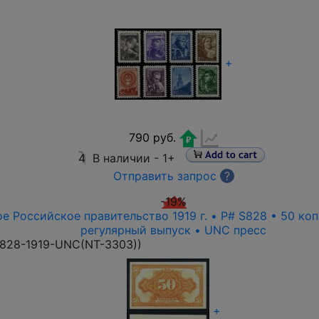
+
790 руб.
4
В наличии -
1+
Отправить запрос
?
-19%
е Российское правительство 1919 г. • P# S828 • 50 ко
регулярный выпуск • UNC пресс
828-1919-UNC(NT-3303)
)
+