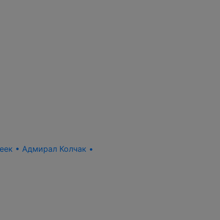
пеек • Адмирал Колчак •