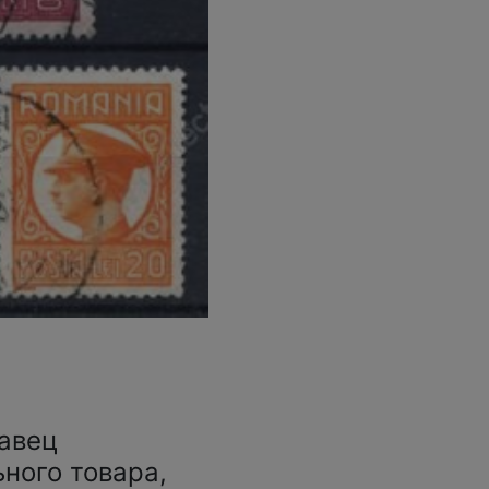
авец
ьного товара,