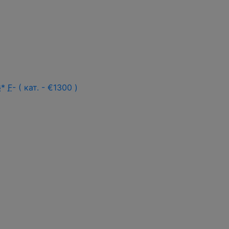
G
*
F
- ( кат. - €1300 )