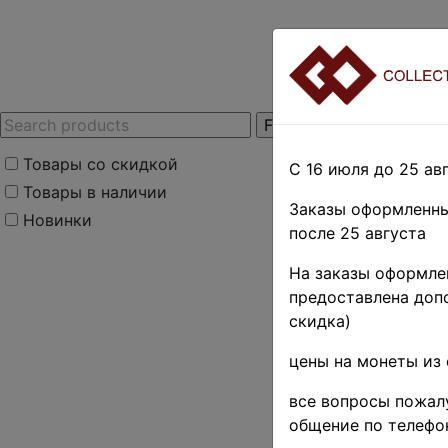
Товары со скидкой
С 16 июля до 25 авг
Товары в наличии
Заказы оформленны
Новинки
после 25 августа
Home
»
Stamps
»
E
На заказы оформлен
Румыния
предоставлена допо
скидка)
20 L. •
цены на монеты из 
полн. с
все вопросы пожалу
общение по телефо
ROMAN-369-