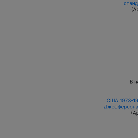
станд
(А
В н
США 1973-197
Джефферсона 
(А