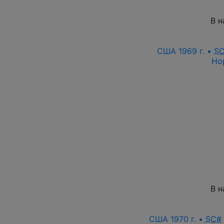
В н
США 1969 г. •
S
Но
В н
США 1970 г. •
SC#