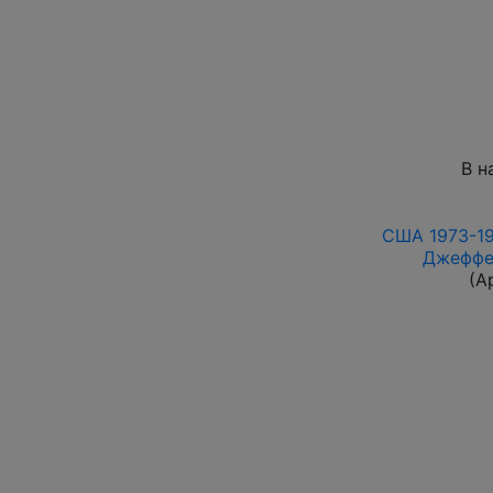
В н
США 1973-19
Джеффе
(А