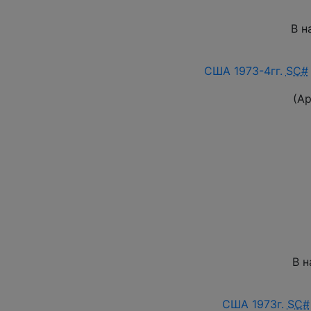
В н
США 1973-4гг.
SC#
(А
В н
США 1973г.
SC#