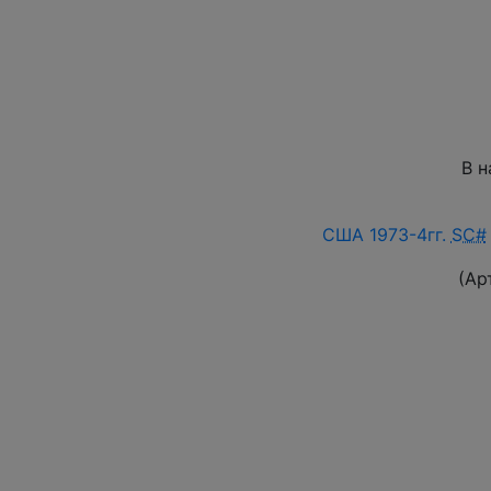
В н
США 1973-4гг.
SC#
(Ар