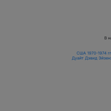
В н
США 1970-1974 гг
Дуайт Дэвид Эйзенх