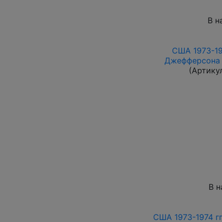
В н
США 1973-19
Джефферсона •
(Артику
В н
США 1973-1974 гг