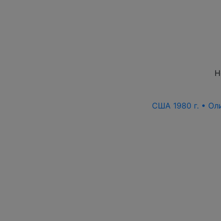
Н
США 1980 г. • Ол