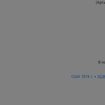
(Арт
В н
США 1974 г. •
SC#