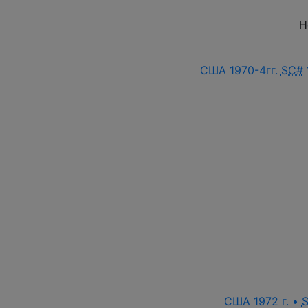
Н
США 1970-4гг.
SC#
США 1972 г. •