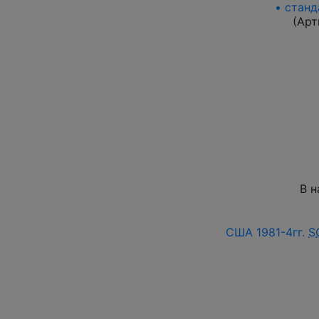
• станд
(Арт
В н
США 1981-4гг.
S