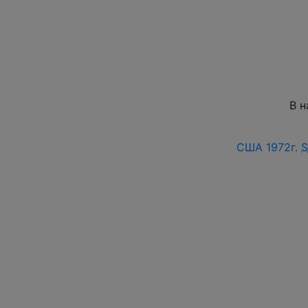
В н
США 1972г.