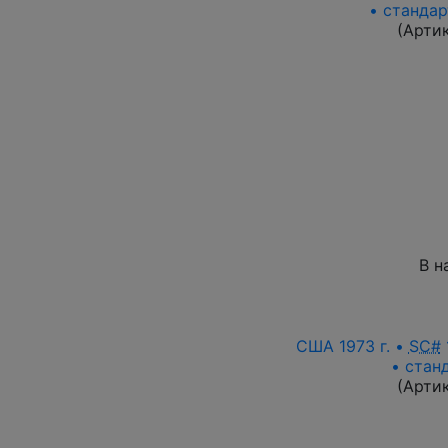
• стандар
(Арти
В н
США 1973 г. •
SC#
• стан
(Арти