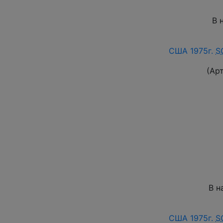
В 
США 1975г.
S
(Ар
В н
США 1975г.
S