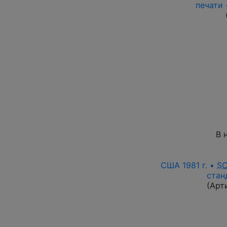
печати 
В 
США 1981 г. •
S
стан
(Арт