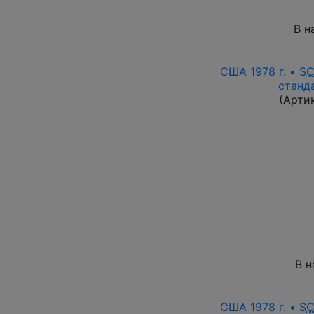
В н
США 1978 г. •
SC
станд
(Арти
В н
США 1978 г. •
SC