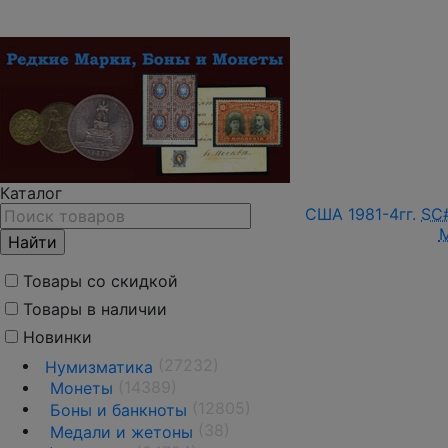
Каталог
США 1981-4гг.
SC
Товары со скидкой
Товары в наличии
Новинки
(27232)
Нумизматика
(14389)
Монеты
(12805)
Боны и банкноты
(38)
Медали и жетоны