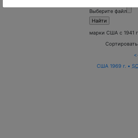
режим)
Выберите файл
марки США с 1941 
Сортировать
<
США 1969 г. •
S