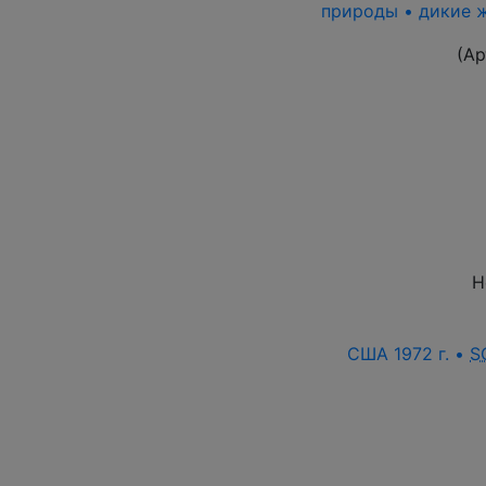
природы • дикие ж
(Ар
Н
США 1972 г. •
S