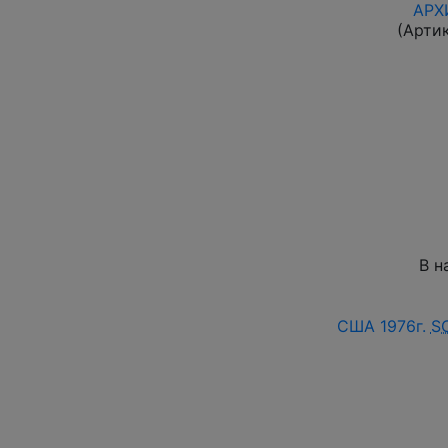
АРХ
(Арти
В н
США 1976г.
S