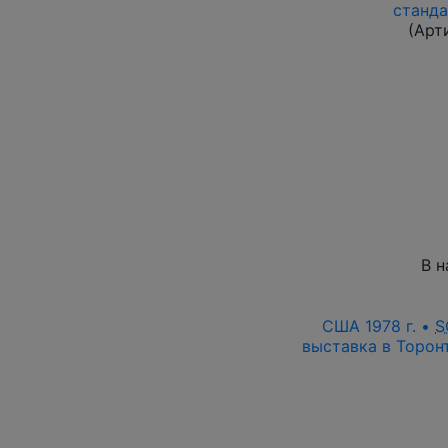
станда
(Арт
В н
США 1978 г. •
S
выставка в Торон