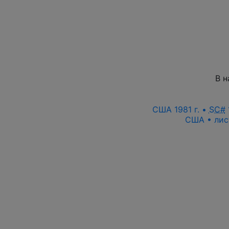
В н
США 1981 г. •
SC#
США • лис