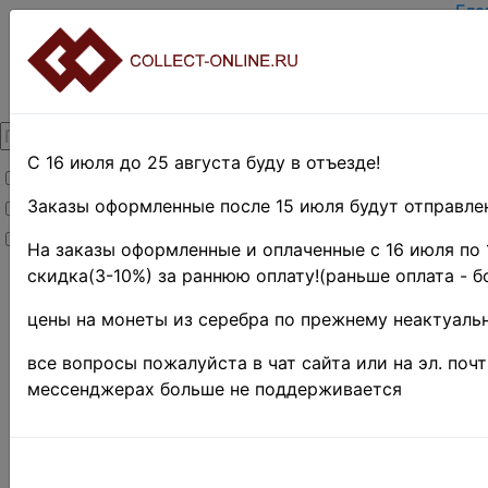
Гла
Зар
Вхо
О п
Кон
Дос
Опл
С 16 июля до 25 августа буду в отъезде!
Товары со скидкой
Оце
Тер
Заказы оформленные после 15 июля будут отправлен
Товары в наличии
Пои
Новинки
Пре
На заказы оформленные и оплаченные с 16 июля по 
скидка(3-10%) за раннюю оплату!(раньше оплата - б
Главная
»
Филателия
»
цены на монеты из серебра по прежнему неактуальн
США
»
1941
г. - н. д.
все вопросы пожалуйста в чат сайта или на эл. поч
Поиск в категории 
мессенджерах больше не поддерживается
Поиск в категории