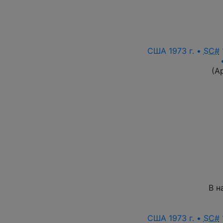
США 1973 г. •
SC#
(А
В н
США 1973 г. •
SC#