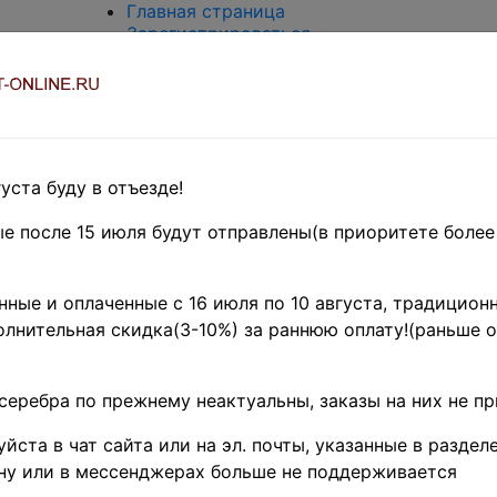
Главная страница
Зарегистрироваться
Вход с паролем
О проекте
Контакты
Доставка и возврат
Оплата
Оценка и покупка
уста буду в отъезде!
Термины и сокращения
Поиск по магазину
е после 15 июля будут отправлены(в приоритете более
Предварительные заказы!
Главная
»
ные и оплаченные с 16 июля по 10 августа, традиционн
Нумизматика
»
лнительная скидка(3-10%) за раннюю оплату!(раньше о
Монеты
»
Российская
Федерация
серебра по прежнему неактуальны, заказы на них не п
1991 г.- н.д.
»
"Древние
йста в чат сайта или на эл. почты, указанные в разделе
Города"
Поиск в категории - название товара
По
ну или в мессенджерах больше не поддерживается
цена от