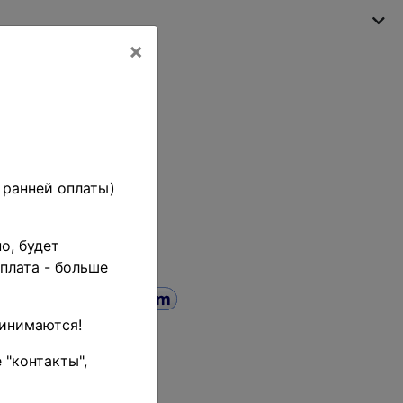
×
Моя корзина
(пусто)
 ранней оплаты)
о, будет
плата - больше
ринимаются!
 "контакты",
иск
до