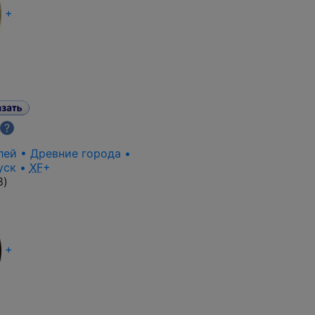
+
?
лей • Древние города •
уск •
XF
+
8
)
+