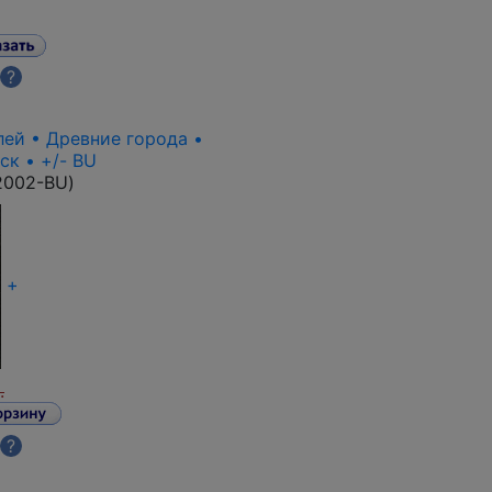
?
лей • Древние города •
ск • +/- BU
2002-BU
)
+
.
?