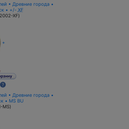
лей • Древние города •
к • +/-
XF
2002-XF
)
+
.
?
лей • Древние города •
ск • MS BU
M-MS
)