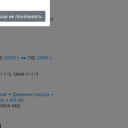
ьше не показывать
овара (тестовый режим)
3)
2005 г. ♦♦
(16)
2006 г.
(
|
),
Цена (
|
)
>
лей • Древние города •
ск • MS BU
2004-MS
)