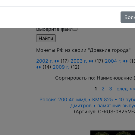
Бол
Поиск в категории - по изображению т
Выберите файл
Монеты РФ из серии "Древние города"
2002 г. ♦♦
(17)
2003 г. ♦♦
(17)
2004 г. ♦♦
(1
♦♦
(14)
2009 г.
(12)
Сортировать по:
Наименование 
1
2
3
след >
Россия 200 4г. ммд • KM# 825 • 10 руб
Дмитров • памятный выпу
(Артикул:
C-RUS-0825M-