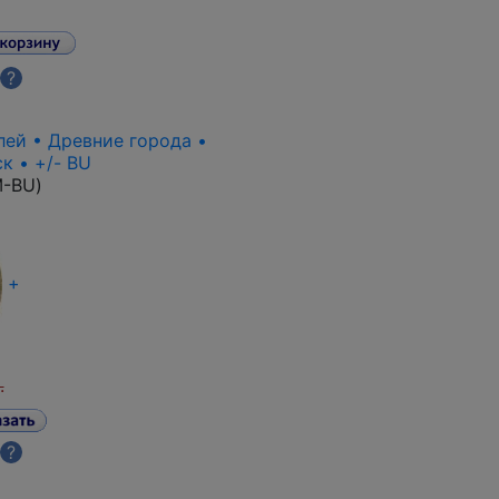
?
лей • Древние города •
к • +/- BU
M-BU
)
+
.
?