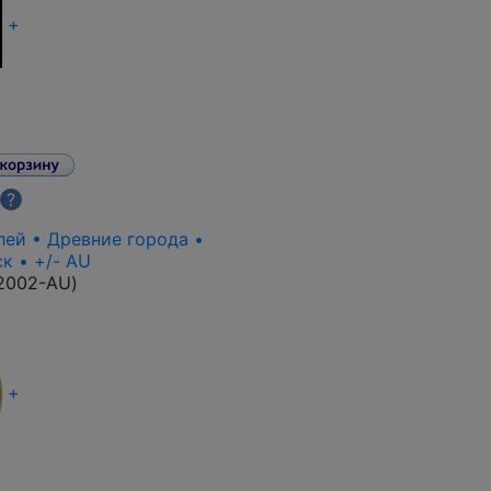
+
?
лей • Древние города •
к • +/- AU
2002-AU
)
+