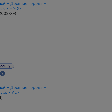
лей • Древние города •
ск • +/-
XF
2002-XF
)
+
.
?
лей • Древние города •
уск • AU-
6
)