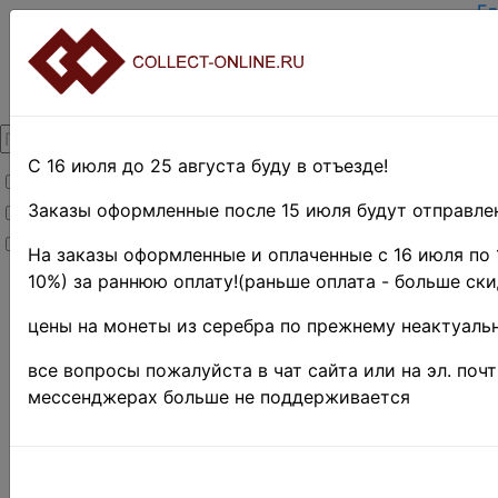
Гл
За
Вх
О 
Ко
До
Оп
С 16 июля до 25 августа буду в отъезде!
Товары со скидкой
Оц
Те
Заказы оформленные после 15 июля будут отправлен
Товары в наличии
По
Новинки
Пр
На заказы оформленные и оплаченные с 16 июля по 
10%) за раннюю оплату!(раньше оплата - больше ски
Главная
»
Нумизматика
»
цены на монеты из серебра по прежнему неактуальн
Монеты
Поиск в категории 
все вопросы пожалуйста в чат сайта или на эл. поч
мессенджерах больше не поддерживается
Поиск в категории
Выберите файл