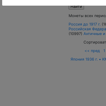
Монеты всех перио
Россия до 1917 г.
(1
Российская Федераци
(10997)
Античные и
Сортироват
<< пред
1
Япония 1936 г. • K