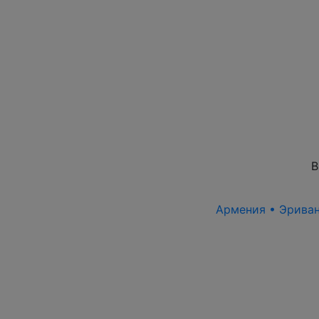
В
Армения • Эриван 