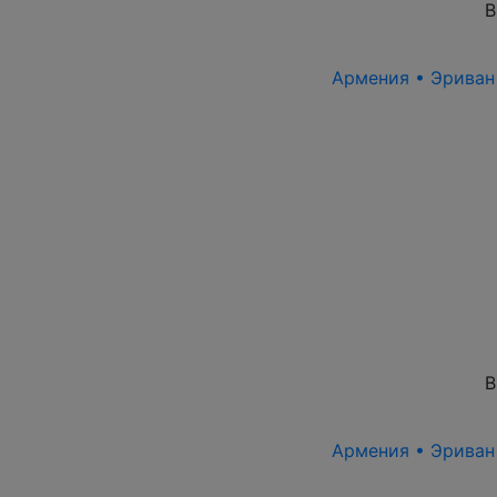
В
Армения • Эриван 1
В
Армения • Эриван 1