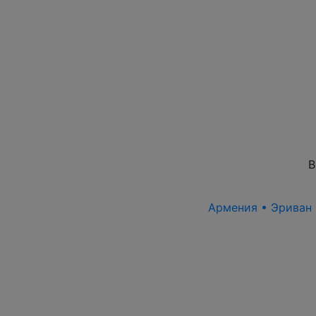
В
Армения • Эриван 1