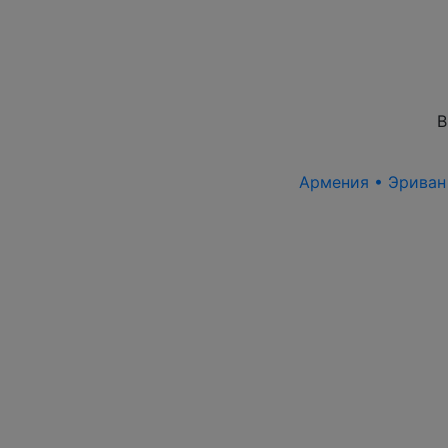
В
Армения • Эриван 1