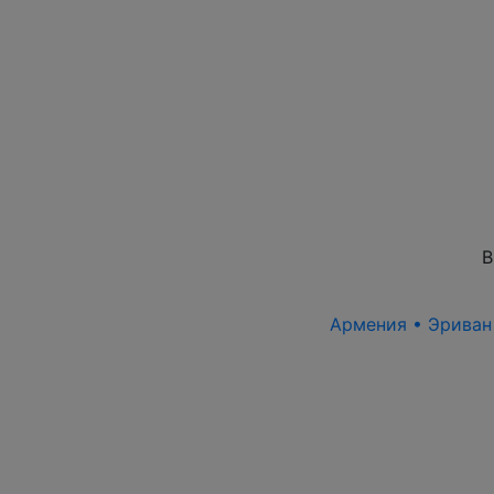
В
Армения • Эриван 1