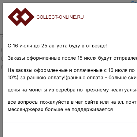
Гл
За
Вх
О 
Ко
До
Оп
С 16 июля до 25 августа буду в отъезде!
Товары со скидкой
Оц
Те
Заказы оформленные после 15 июля будут отправлен
Товары в наличии
По
Новинки
Пр
На заказы оформленные и оплаченные с 16 июля по 
10%) за раннюю оплату!(раньше оплата - больше ски
Главная
»
Нумизматика
»
цены на монеты из серебра по прежнему неактуальн
Боны и
банкноты
»
все вопросы пожалуйста в чат сайта или на эл. поч
Россия, СССР
мессенджерах больше не поддерживается
и РФ
Поиск в категории 