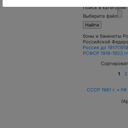
Поиск в категории
Выберите файл
боны и банкноты Ро
Российской Федер
Россия до 1917(1918)
РСФСР 1918-1923 гг
Сортироват
1
2
СССР 1961 г. • P#
(А