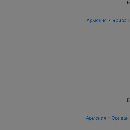
В
Армения • Эриван 1
В
Армения • Эриван 1