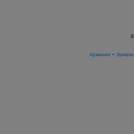
В
Армения • Эриван 1