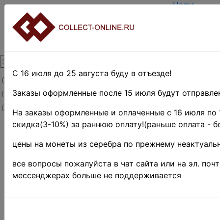
Home
Create acco
Login
About Collec
Contacts
DELIVERY
Payment
С 16 июля до 25 августа буду в отъезде!
Товары со скидкой
Оценка и п
TERMS AND
Заказы оформленные после 15 июля будут отправлен
Товары в наличии
EASY SEAR
Новинки
Предварите
На заказы оформленные и оплаченные с 16 июля по 
скидка(3-10%) за раннюю оплату!(раньше оплата - б
Home
»
Stamps
»
цены на монеты из серебра по прежнему неактуальн
USSR-
RS
F
SR
»
все вопросы пожалуйста в чат сайта или на эл. поч
СССР
мессенджерах больше не поддерживается
1961-
1991 гг.
»
1976 г.
♦♦
Поиск в категории 