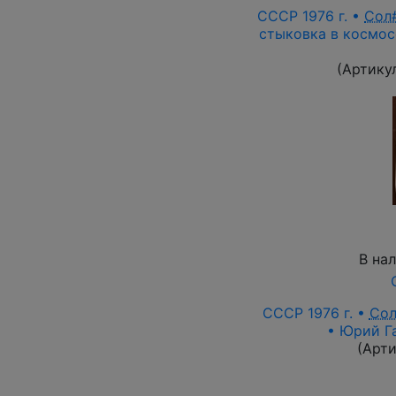
СССР 1976 г. •
Сол
стыковка в космосе
(Артику
В на
СССР 1976 г. •
Со
• Юрий Г
(Арт