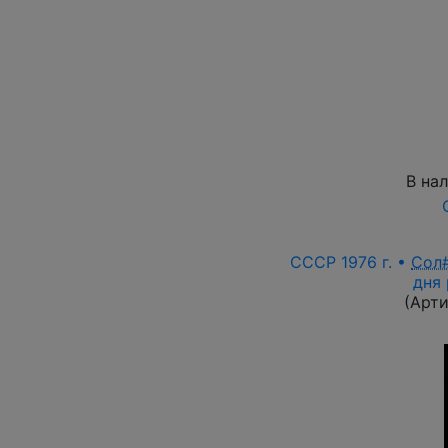
В на
СССР 1976 г. •
Сол
дня
(Арт