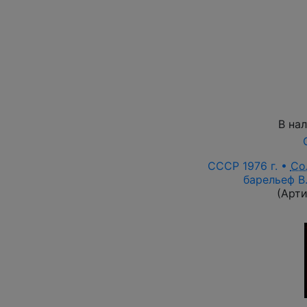
В на
СССР 1976 г. •
Со
барельеф В.
(Арт