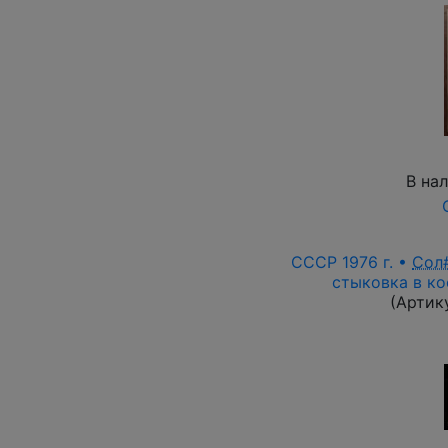
В на
СССР 1976 г. •
Сол
стыковка в к
(Артик