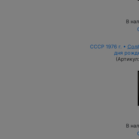
В на
СССР 1976 г. •
Сол
дня рожде
(Артикул
В на