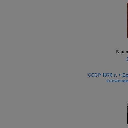
В на
СССР 1976 г. •
Со
космонав