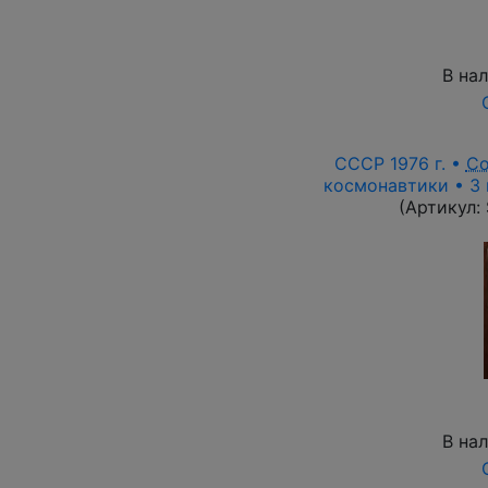
В на
СССР 1976 г. •
Со
космонавтики • 3 
(Артикул:
В на