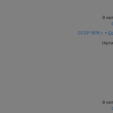
В на
СССР 1976 г. •
С
(Арт
В на