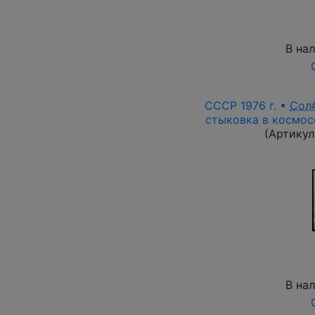
В на
СССР 1976 г. •
Сол
стыковка в космосе
(Артикул
В на