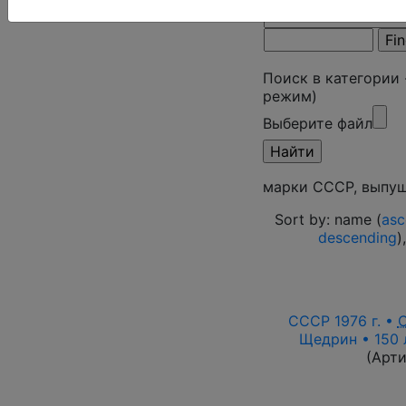
Поиск в категории
режим)
Выберите файл
марки СССР, выпущ
Sort by: name (
asc
descending
)
СССР 1976 г. •
Щедрин • 150 
(Арт