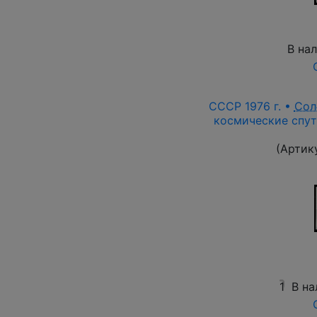
В на
СССР 1976 г. •
Сол
космические спут
(Артик
1
В на