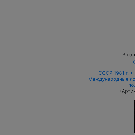
В на
СССР 1981 г. •
Международные ко
по
(Арти