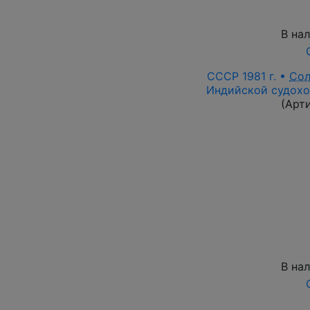
В на
СССР 1981 г. •
Со
Индийской судохо
(Арт
В на