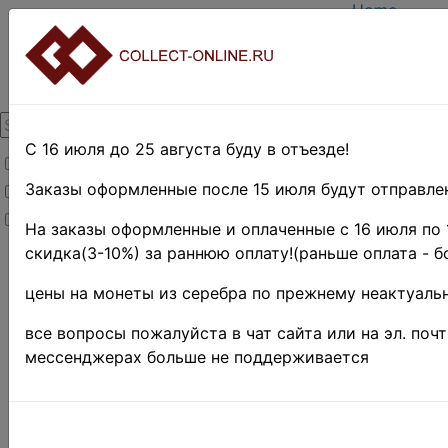
Home
Create acco
Login
About Collec
Contacts
DELIVERY
Payment
С 16 июля до 25 августа буду в отъезде!
Товары со скидкой
Оценка и п
TERMS AND
Заказы оформленные после 15 июля будут отправлен
Товары в наличии
EASY SEAR
Новинки
Предварите
На заказы оформленные и оплаченные с 16 июля по 
скидка(3-10%) за раннюю оплату!(раньше оплата - б
Home
»
Stamps
»
цены на монеты из серебра по прежнему неактуальн
USSR-
RS
F
SR
»
все вопросы пожалуйста в чат сайта или на эл. поч
СССР
мессенджерах больше не поддерживается
1961-
1991 гг.
»
1981 г.
Поиск в категории 