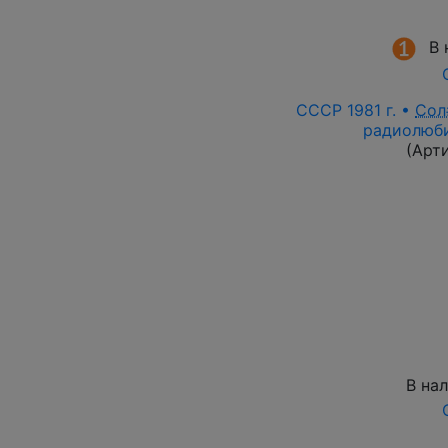
В 
СССР 1981 г. •
Сол
радиолюби
(Арт
В на