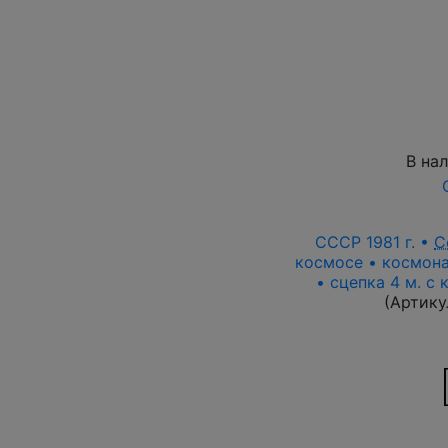
В на
СССР 1981 г. •
С
космосе • космона
• сцепка 4 м. с
(Артику