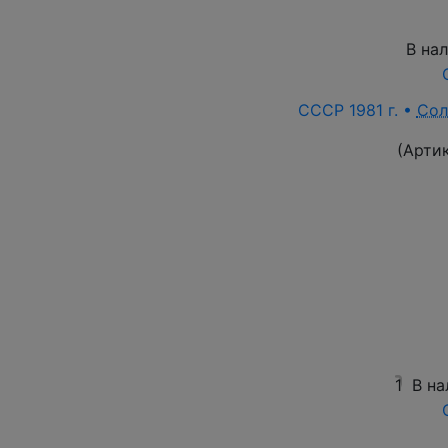
В на
СССР 1981 г. •
Сол
(Арти
1
В на