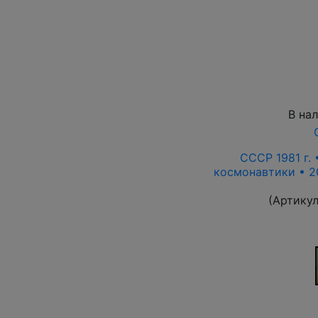
В на
СССР 1981 г.
космонавтики • 2
(Артику