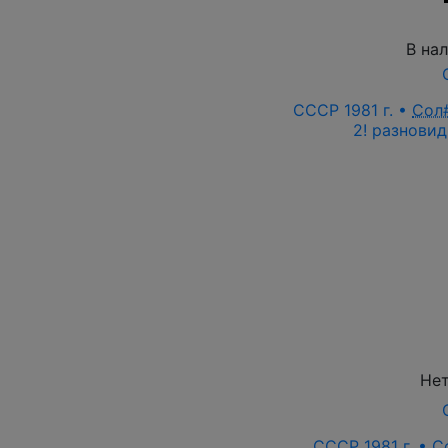
В на
СССР 1981 г. •
Сол
2! разновид
Нет
СССР 1981 г. •
С