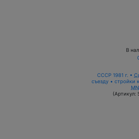
В на
СССР 1981 г. •
С
съезду • стройки к
MN
(Артикул: