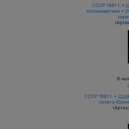
СССР 1981 г. •
С
космонавтики • 2
сери
(Арти
В на
СССР 1981 г. •
Сол
полета Юрия
(Артик