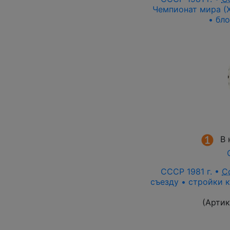
Чемпионат мира (Х
• бл
В 
СССР 1981 г. •
С
съезду • стройки 
(Артик