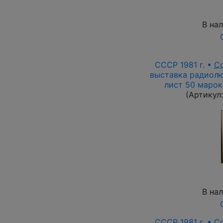
В на
СССР 1981 г. •
С
выставка радиолю
лист 50 марок
(Артикул
В на
СССР 1981 г. •
С