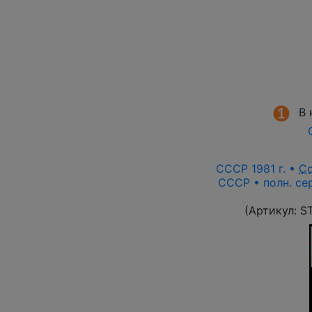
В 
СССР 1981 г. •
С
СССР • полн. сер
(Артикул:
S