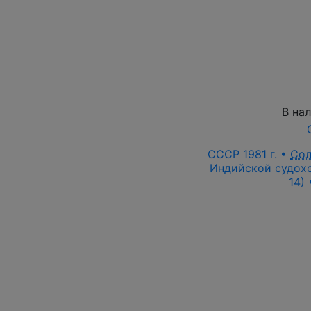
В на
СССР 1981 г. •
Со
Индийской судохо
14) 