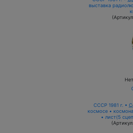
выставка радиолю
к
(Артикул
Нет
СССР 1981 г. •
С
космосе • космона
• лист(5 сце
(Артикул