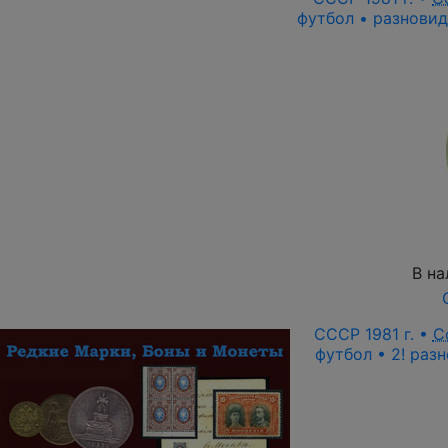
футбол • разновидн
В на
СССР 1981 г. •
С
футбол • 2! разн