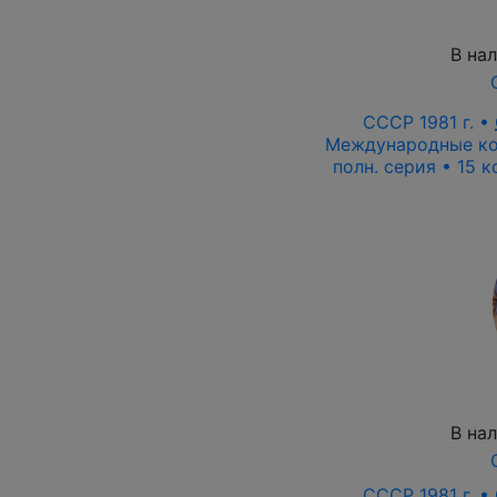
В на
СССР 1981 г. •
Международные ко
полн. серия • 15 
В на
СССР 1981 г. •