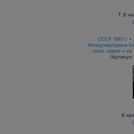
1
В на
СССР 1981 г. •
Международные ко
полн. серия • кв
(Артикул:
В на