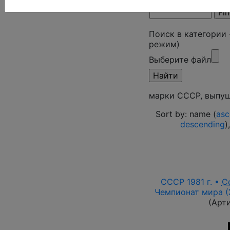
Поиск в категории
режим)
Выберите файл
марки СССР, выпуще
Sort by: name (
asc
descending
)
СССР 1981 г. •
С
Чемпионат мира (
(Арт