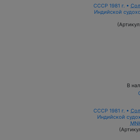
СССР 1981 г. •
Со
Индийской судохо
(Артикул
В на
СССР 1981 г. •
Со
Индийской судох
MN
(Артику