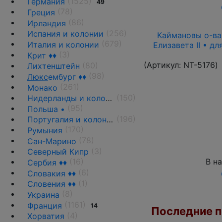
(1525)
Германия
49
(78)
Греция
(86)
Ирландия
(256)
Испания и колонии
Каймановы о-ва 
(679)
Италия и колонии
Елизавета II • д
(3)
Крит ♦♦
(Артикул:
NT-5176
)
(80)
Лихтенштейн
(98)
Люкс
ембург ♦♦
(261)
Монако
(150)
Нидерланды и колонии
(95)
Польша •
(196)
Португалия и колонии
(170)
Румыния
(78)
Сан-Марино
(3)
Северный Кипр
В н
(16)
Сербия ♦♦
(6)
Словакия ♦♦
(1)
Словения ♦♦
(8)
Украина
(1161)
Франция
14
Последние по
(4)
Хорватия