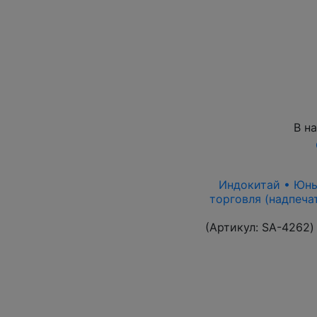
В н
Индокитай • Юньна
торговля (надпеча
(Артикул:
SA-4262
)