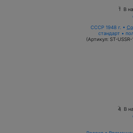
1
В н
СССР 1948 г. •
Со
стандарт • по
(Артикул:
ST-USSR-
4
В н