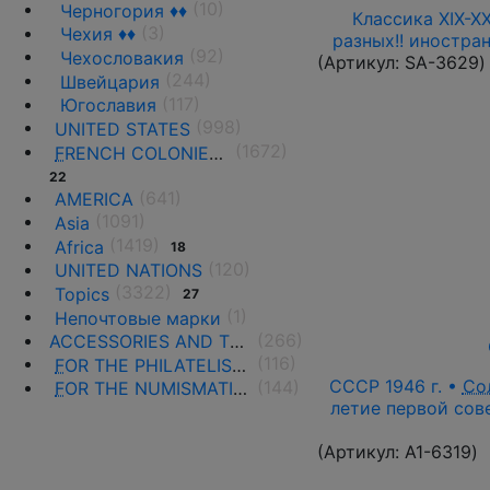
(10)
Черногория ♦♦
Классика XIX-X
(3)
Чехия ♦♦
разных!! иностра
(92)
Чехословакия
(Артикул:
SA-3629
)
(244)
Швейцария
(117)
Югославия
(998)
UNITED STATES
(1672)
F
RENCH COLONIES AND THE TERRITORIES
22
(641)
AMERICA
(1091)
Asia
(1419)
Africa
18
(120)
UNITED NATIONS
(3322)
Topics
27
(1)
Непочтовые марки
(266)
ACCESSORIES AND THE LITERATURE
(116)
F
OR THE PHILATELISTS
СССР 1946 г. •
Со
(144)
F
OR THE NUMISMATISTS
летие первой сов
(Артикул:
A1-6319
)