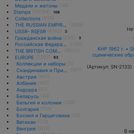
(38)
Медали и жетоны
(34794)
Stamps
108
(855)
Collections
(809)
THE RUSSIAN EMPIRE UNTIL 1917.
Не
(8142)
USSR- RS
F
SR
2
(265)
Гражданская война
3
(150)
Российская Федерация(1992 г.-н.д.)
КНР 1962 г. •
S
(8022)
THE BRITISH COMMONWEALTH
сценические обра
(7287)
EUROPE
63
(3)
Коллекции и наборы
(Артикул:
SN-2133
)
(451)
Скандинавия и Прибалтика
(461)
Австрия
(147)
Албания
(51)
Андорра
(34)
Беларусь
(208)
Бельгия и колонии
(103)
Болгария
(33)
Босния и Герцеговина
(173)
Ватикан
(203)
Венгрия
В н