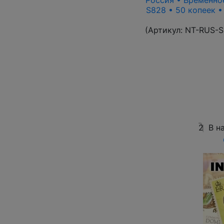
Россия • Временное
S828 • 50 копеек 
(Артикул:
NT-RUS-S
2
В н