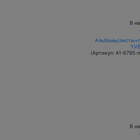
В н
Альбомы(листы+п
YVE
(Артикул:
A1-6795-
В н