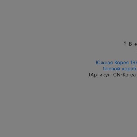
1
В н
Южная Корея 196
боевой корабл
(Артикул:
CN-Korea