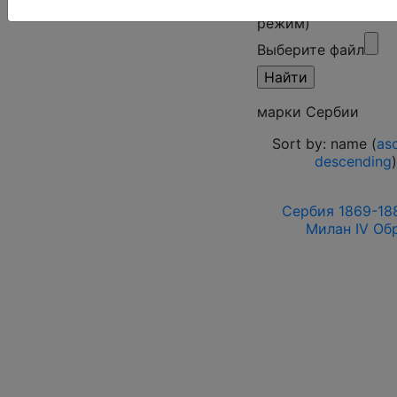
Поиск в категории
режим)
Выберите файл
марки Сербии
Sort by: name (
as
descending
Сербия 1869-188
Милан IV Об