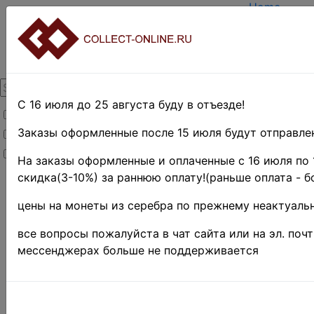
Home
Create acco
Login
About Colle
Contacts
DELIVERY
Payment
С 16 июля до 25 августа буду в отъезде!
Товары со скидкой
Оценка и п
TERMS AND
Заказы оформленные после 15 июля будут отправлен
Товары в наличии
EASY SEAR
Новинки
Предварите
На заказы оформленные и оплаченные с 16 июля по 
скидка(3-10%) за раннюю оплату!(раньше оплата - б
Home
»
Stamps
»
цены на монеты из серебра по прежнему неактуальн
EUROPE
»
Сербия
все вопросы пожалуйста в чат сайта или на эл. поч
♦♦
мессенджерах больше не поддерживается
Поиск в категории 