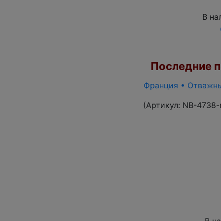
В на
Последние по
Франция • Отважные
(Артикул:
NB-4738-
В н