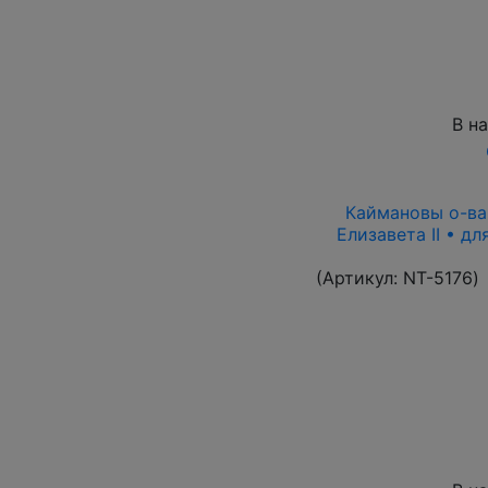
В н
Каймановы о-ва 
Елизавета II • д
(Артикул:
NT-5176
)