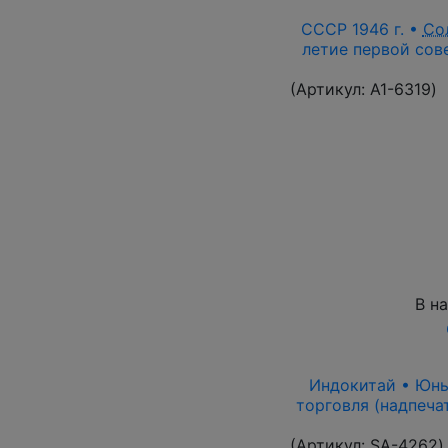
СССР 1946 г. •
Со
летие первой сов
(Артикул:
A1-6319
)
В н
Индокитай • Юньна
торговля (надпеча
(Артикул:
SA-4262
)