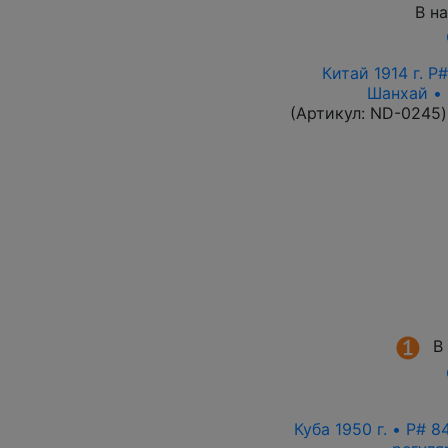
В н
Китай 1914 г. P
Шанхай • 
(Артикул:
ND-0245
)
В
Куба 1950 г. • P# 