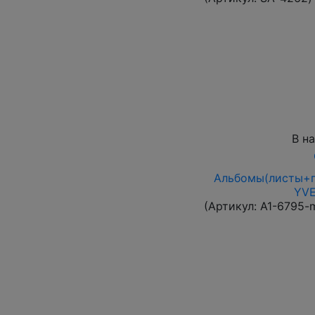
В н
Альбомы(листы+п
YVE
(Артикул:
A1-6795-