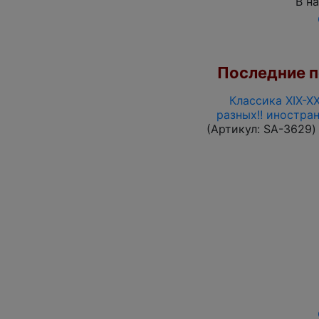
В н
Последние по
Классика XIX-X
разных!! иностра
(Артикул:
SA-3629
)