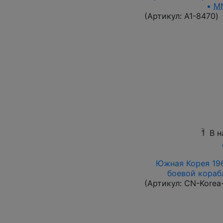
•
M
(Артикул:
A1-8470
)
1
В н
Южная Корея 196
боевой корабл
(Артикул:
CN-Korea