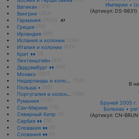
Босния и Герцеговина
Империи • (с
(173)
Ватикан
(Артикул:
DS-9831
)
(203)
Венгрия
(1525)
Германия
47
(78)
Греция
(86)
Ирландия
(256)
Испания и колонии
(679)
Италия и колонии
(3)
Крит ♦♦
(80)
Лихтенштейн
(98)
Люкс
ембург ♦♦
(261)
Монако
(150)
Нидерланды и колонии
В н
(95)
Польша •
(196)
Португалия и колонии
(170)
Румыния
Бруней 2005 г. 
(78)
Сан-Марино
Болкиах • рег
(3)
Северный Кипр
(Артикул:
CN-BRUN
(16)
Сербия ♦♦
(6)
Словакия ♦♦
(1)
Словения ♦♦