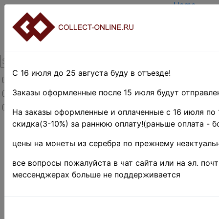
Home
Create acco
Login
About Colle
Contacts
DELIVERY
Payment
С 16 июля до 25 августа буду в отъезде!
Товары со скидкой
Оценка и п
TERMS AND
Заказы оформленные после 15 июля будут отправлен
Товары в наличии
EASY SEAR
Новинки
Предварите
На заказы оформленные и оплаченные с 16 июля по 
скидка(3-10%) за раннюю оплату!(раньше оплата - б
Home
»
Stamps
»
цены на монеты из серебра по прежнему неактуальн
EUROPE
»
Словения
все вопросы пожалуйста в чат сайта или на эл. поч
♦♦
мессенджерах больше не поддерживается
марки Словении
Sort by: name (
as
descending