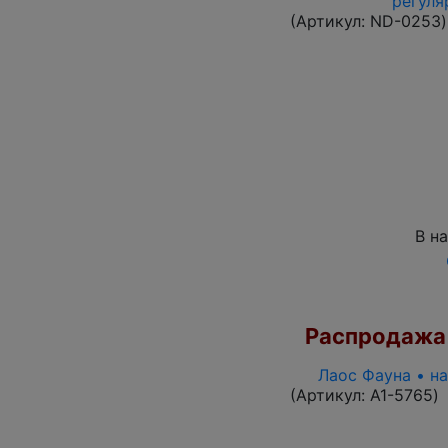
регуля
(Артикул:
ND-0253
)
В н
Распродажа
Лаос Фауна • н
(Артикул:
A1-5765
)