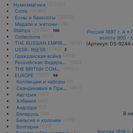
(27232)
Нумизматика
(14389)
Coins
(12805)
Боны и банкноты
(38)
Медали и жетоны
(34794)
Stamps
100
Россия 1897 г. А • 
(855)
Collections
золото 900 - 
(809)
THE RUSSIAN EMPIRE UNTIL 1917.
(Артикул:
DS-9244-
(8142)
USSR- RS
F
SR
2
(265)
Гражданская война
(150)
Российская Федерация(1992 г.-н.д.)
(8022)
THE BRITISH COMMONWEALTH
(7287)
EUROPE
58
(3)
Коллекции и наборы
(451)
Скандинавия и Прибалтика
(461)
Австрия
(147)
Албания
(51)
Андорра
В н
(34)
Беларусь
(208)
Бельгия и колонии
(103)
Болгария
Россия 1818 г. с
(33)