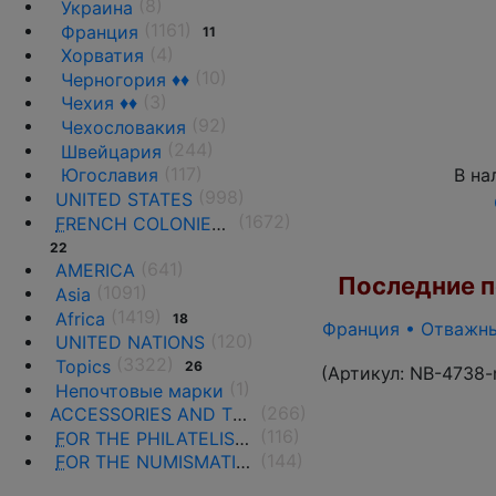
(8)
Украина
(1161)
Франция
11
(4)
Хорватия
(10)
Черногория ♦♦
(3)
Чехия ♦♦
(92)
Чехословакия
(244)
Швейцария
(117)
В на
Югославия
(998)
UNITED STATES
(1672)
F
RENCH COLONIES AND THE TERRITORIES
22
(641)
AMERICA
Последние по
(1091)
Asia
(1419)
Africa
18
Франция • Отважные
(120)
UNITED NATIONS
(3322)
Topics
26
(Артикул:
NB-4738-
(1)
Непочтовые марки
(266)
ACCESSORIES AND THE LITERATURE
(116)
F
OR THE PHILATELISTS
(144)
F
OR THE NUMISMATISTS