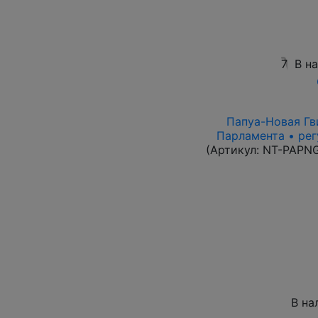
7
В н
Папуа-Новая Гви
Парламента • рег
(Артикул:
NT-PAPN
В на