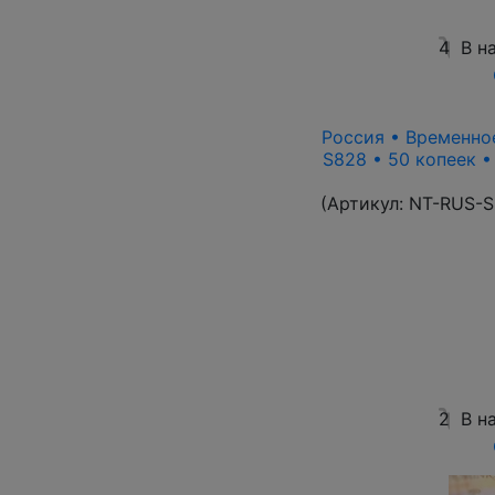
4
В н
Россия • Временное
S828 • 50 копеек 
(Артикул:
NT-RUS-S
2
В н