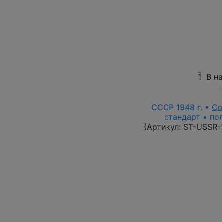
1
В н
СССР 1948 г. •
Со
стандарт • по
(Артикул:
ST-USSR-