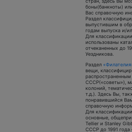
стран, здесь Вы м
боны(банкноты) ил
Вас справочную и
Раздел классифици
выпустившим в обр
годам выпуска и/ил
Для классификации
использованы катал
отчеканенных до 19
Уездникова.
Раздел
«Филателия
вещи, классифицир
распространенным
СССР(«советы»), м
колоний, тематиче
т.д.). Здесь Вы, т
понравившийся Вам
справочную инфор
Для классификации
основные, общепризн
Tellier и Stanley G
СССР до 1991 года 