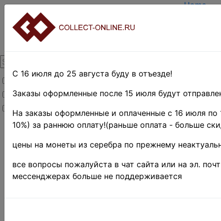
Home
Create a
Login
About Col
Contacts
DELIVER
Payment
С 16 июля до 25 августа буду в отъезде!
Товары со скидкой
Оценка и
TERMS A
Заказы оформленные после 15 июля будут отправлен
Товары в наличии
EASY SE
Новинки
Предвари
На заказы оформленные и оплаченные с 16 июля по 
10%) за раннюю оплату!(раньше оплата - больше ски
Home
»
Нумизматика
»
цены на монеты из серебра по прежнему неактуальн
Coins
»
Иностранные
все вопросы пожалуйста в чат сайта или на эл. поч
монеты
»
мессенджерах больше не поддерживается
Asia
»
Вьетнам
♦
Поиск в категории 