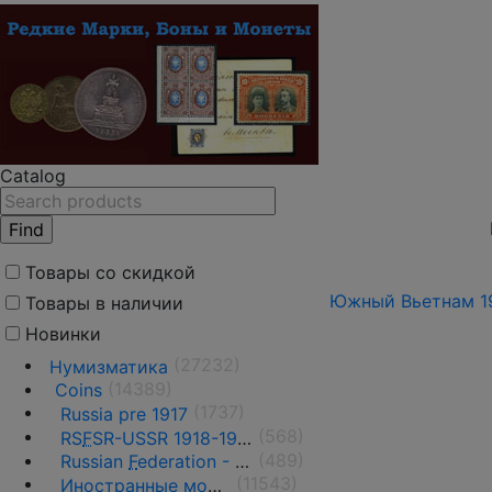
Catalog
Товары со скидкой
Южный Вьетнам 196
Товары в наличии
Новинки
(27232)
Нумизматика
(14389)
Coins
(1737)
Russia pre 1917
(568)
RS
F
SR-USSR 1918-1991
(489)
Russian
F
ederation - 1991 - n.d.
(11543)
Иностранные монеты