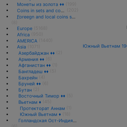
(199)
Монеты из золота ♦♦
(202)
Coins in sets and coins collections
F
oreegn and local coins sold in by weight
(8)
(5168)
Europe
(950)
Africa
(1440)
AMERICA
Южный Вьетнам 1968
(1071)
Asia
(2)
Азербайджан ♦♦
(6)
Армения ♦♦
(1)
Афганистан ♦♦
(5)
Бангладеш ♦♦
(4)
Бахрейн
(6)
Бруней ♦♦
(2)
Бутан
(5)
Восточный Тимор ♦♦
(45)
Вьетнам ♦
(1)
Протекторат Аннам
(18)
Южный Вьетнам ♦
Голландская Ост-Индия ♦♦
(6)