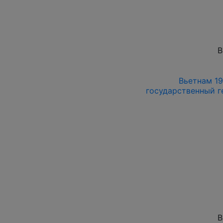
В
Вьетнам 197
государственный г
В