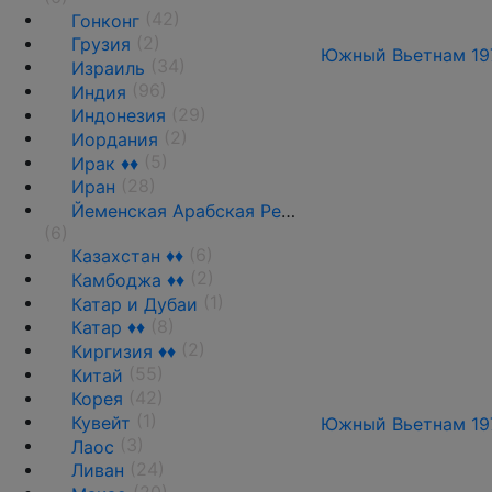
(42)
Гонконг
(2)
Грузия
Южный Вьетнам 1970
(34)
Израиль
(96)
Индия
(29)
Индонезия
(2)
Иордания
(5)
Ирак ♦♦
(28)
Иран
Йеменская Арабская Республика ♦♦
(6)
(6)
Казахстан ♦♦
(2)
Камбоджа ♦♦
(1)
Катар и Дубаи
(8)
Катар ♦♦
(2)
Киргизия ♦♦
(55)
Китай
(42)
Корея
(1)
Кувейт
Южный Вьетнам 1970
(3)
Лаос
(24)
Ливан