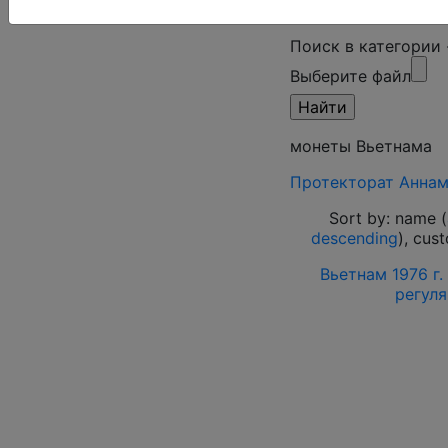
Поиск в категории
Выберите файл
монеты Вьетнама
Протекторат Анна
Sort by: name (
descending
), cus
Вьетнам 1976 г.
регуля