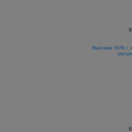
В
Вьетнам 1976 г. 
регул
В