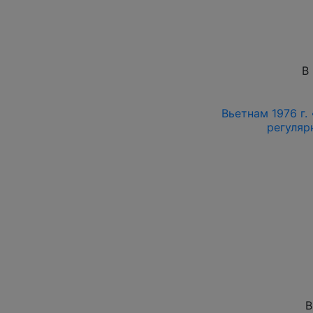
В
Вьетнам 1976 г.
регуляр
В