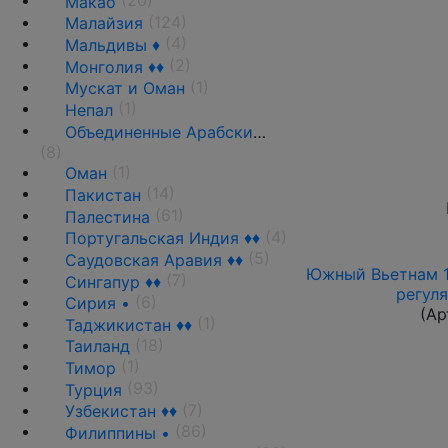
(20)
Макао
(124)
Малайзия
(4)
Мальдивы ♦
(2)
Монголия ♦♦
(1)
Мускат и Оман
(1)
Непал
Объединенные Арабские Эмираты(ОАЭ)
(8)
(1)
Оман
(14)
Пакистан
(61)
Палестина
(4)
Португальская Индия ♦♦
(5)
Саудовская Аравия ♦♦
Южный Вьетнам 197
(7)
Сингапур ♦♦
регуля
(6)
Сирия •
(Ар
(1)
Таджикистан ♦♦
(18)
Таиланд
(1)
Тимор
(93)
Турция
(7)
Узбекистан ♦♦
(86)
Филиппины •