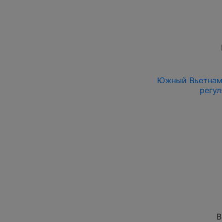
Южный Вьетнам 1
регул
В