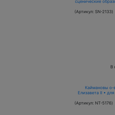
сценические образ
(Артикул:
SN-2133
)
В 
Каймановы о-ва
Елизавета II • дл
(Артикул:
NT-5176
)