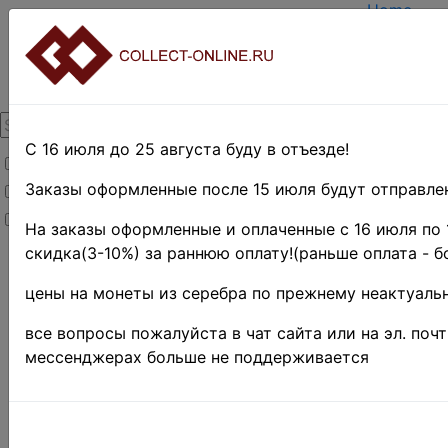
Home
Create ac
Login
About Coll
Contacts
DELIVERY
Payment
С 16 июля до 25 августа буду в отъезде!
Товары со скидкой
Оценка и 
TERMS A
Заказы оформленные после 15 июля будут отправлен
Товары в наличии
EASY SE
Новинки
Предвари
На заказы оформленные и оплаченные с 16 июля по 
скидка(3-10%) за раннюю оплату!(раньше оплата - б
Home
»
Нумизматика
цены на монеты из серебра по прежнему неактуальн
»
Coins
»
Иностранные
все вопросы пожалуйста в чат сайта или на эл. поч
монеты
»
мессенджерах больше не поддерживается
UNITED
STATES
»
Копии,
реплики и
подделки