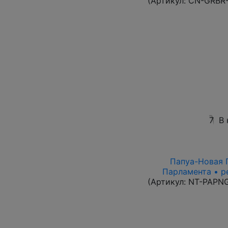
(Артикул:
CN-GRBR-
7
В 
Папуа-Новая Г
Парламента • р
(Артикул:
NT-PAPN