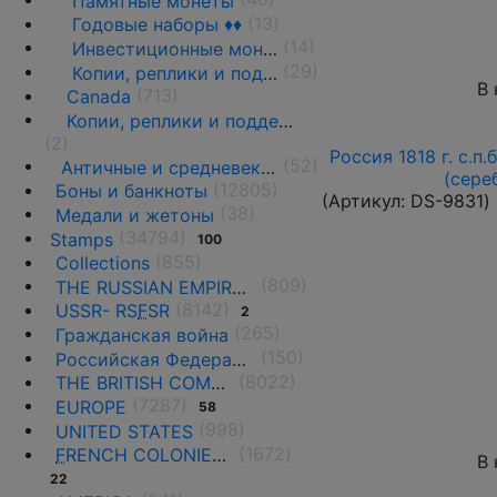
Памятные монеты
(13)
Годовые наборы ♦♦
(14)
Инвестиционные монеты, слитки и медали
(29)
Копии, реплики и подделки
В 
(713)
Canada
Копии, реплики и подделки
(2)
Россия 1818 г. с.п.
(52)
Античные и средневековые государства
(сере
(12805)
Боны и банкноты
(Артикул:
DS-9831
)
(38)
Медали и жетоны
(34794)
Stamps
100
(855)
Collections
(809)
THE RUSSIAN EMPIRE UNTIL 1917.
(8142)
USSR- RS
F
SR
2
(265)
Гражданская война
(150)
Российская Федерация(1992 г.-н.д.)
(8022)
THE BRITISH COMMONWEALTH
(7287)
EUROPE
58
(998)
UNITED STATES
(1672)
F
RENCH COLONIES AND THE TERRITORIES
В 
22