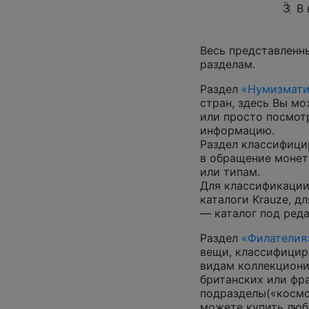
3
В
Весь представленн
разделам.
Раздел
«Нумизмати
стран, здесь Вы м
или просто посмот
информацию.
Раздел классифици
в обращение монеты
или типам.
Для классификации
каталоги Krauze, д
— каталог под ред
Раздел
«Филателия
вещи, классифицир
видам коллекциони
британских или фр
подразделы(«космос
можете купить люб