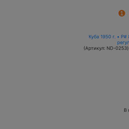
Куба 1950 г. • P
регу
(Артикул:
ND-0253
)
В 