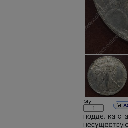
Qty:
подделка ст
несуществую