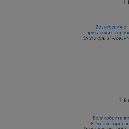
1
Вознесения о-в
британских корабл
(Артикул:
ST-ASCE
1
В
Великобритания
Юбилей коронац