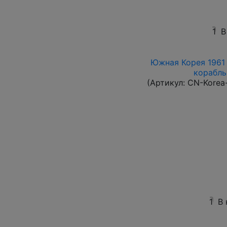
1
В
Южная Корея 1961 
корабль 
(Артикул:
CN-Korea
1
В