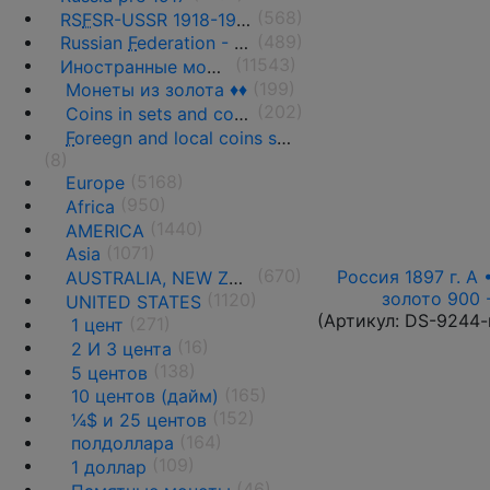
(568)
RS
F
SR-USSR 1918-1991
(489)
Russian
F
ederation - 1991 - n.d.
(11543)
Иностранные монеты
(199)
Монеты из золота ♦♦
(202)
Coins in sets and coins collections
F
oreegn and local coins sold in by weight
(8)
(5168)
Europe
(950)
Africa
(1440)
AMERICA
(1071)
Asia
(670)
Россия 1897 г. А 
AUSTRALIA, NEW ZEALAND AND OCEANIA
золото 900 
(1120)
UNITED STATES
(Артикул:
DS-9244-
(271)
1 цент
(16)
2 И 3 цента
(138)
5 центов
(165)
10 центов (дайм)
(152)
¼$ и 25 центов
(164)
полдоллара
(109)
1 доллар
(46)