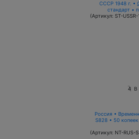
СССР 1948 г. •
стандарт • п
(Артикул:
ST-USSR-
4
В
Россия • Временн
S828 • 50 копеек
(Артикул:
NT-RUS-S