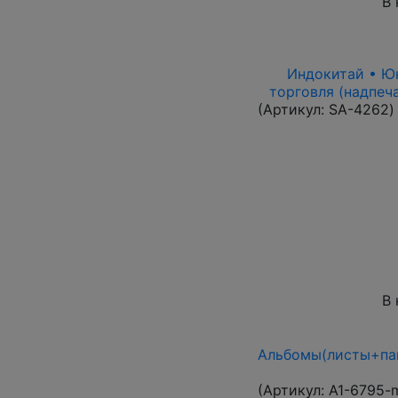
В 
Индокитай • Юнь
торговля (надпеч
(Артикул:
SA-4262
)
В 
Альбомы(листы+пап
(Артикул:
A1-6795-