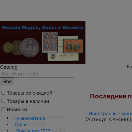
В 
Catalog
Товары со скидкой
Последние по
Товары в наличии
Новинки
Иностранные моне
(27232)
Нумизматика
(Артикул:
CA-4996
)
(14389)
Coins
(1737)
Russia pre 1917