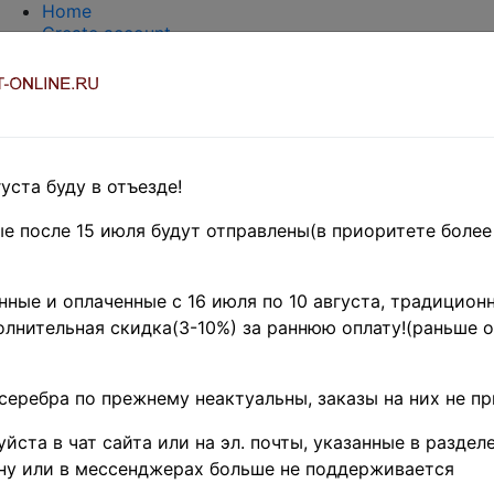
Home
Create account
Login
About Collect-Online
Contacts
DELIVERY
Payment
Оценка и покупка
уста буду в отъезде!
TERMS AND WORDS REDUCTIONS
EASY SEARCH
е после 15 июля будут отправлены(в приоритете более
Предварительные заказы!
ка
»
Coins
»
Иностранные
ные и оплаченные с 16 июля по 10 августа, традиционн
d local coins sold in by weight
лнительная скидка(3-10%) за раннюю оплату!(раньше о
нные монеты • пакет 1
серебра по прежнему неактуальны, заказы на них не п
 шт.!!! (из Европы)
(
Prod
йста в чат сайта или на эл. почты, указанные в разделе
-1KG-EU
)
ну или в мессенджерах больше не поддерживается