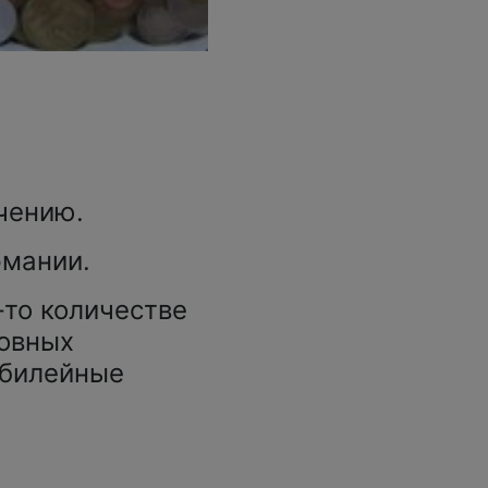
чению.
рмании.
-то количестве
ровных
 юбилейные