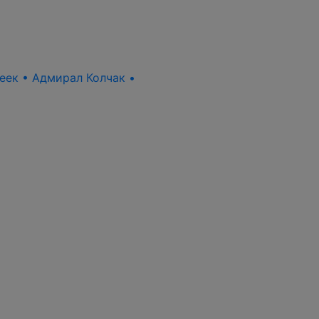
пеек • Адмирал Колчак •