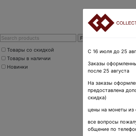
Товары со скидкой
С 16 июля до 25 авг
Товары в наличии
Заказы оформленны
Новинки
после 25 августа
Home
»
Нумизмати
На заказы оформлен
монеты
»
F
oreegn an
предоставлена допо
-13%
скидка)
Иностра
цены на монеты из 
220-250
все вопросы пожалу
(SKU):
C-WW
общение по телефо