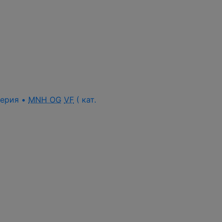
 серия •
MNH OG
VF
( кат.