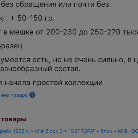
без обращения или почти без.
г. + 50-150 гр.
 в мешке от 200-230 до 250-270 тыс
бразец
умеется есть, но не очень сильно, в 
разнообразный состав.
я начала простой коллекции
ение товара
?
товары
рейх 1935 г. •
Mi#
Block 3 • "OSTROPA" • блок •
MNH O