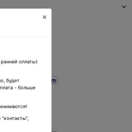
×
My shopping cart
(empty)
 ранней оплаты)
о, будет
плата - больше
+ кг. •
ринимаются!
uct code
 "контакты",