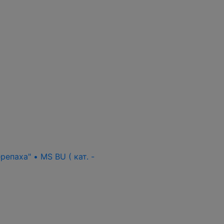
епаха" • MS BU ( кат. -