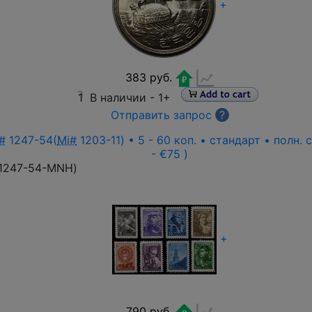
+
383 руб.
1
В наличии -
1+
Отправить запрос
?
#
1247-54(
Mi#
1203-11) • 5 - 60 коп. • стандарт • полн.
- €75 )
1247-54-MNH
)
+
790 руб.