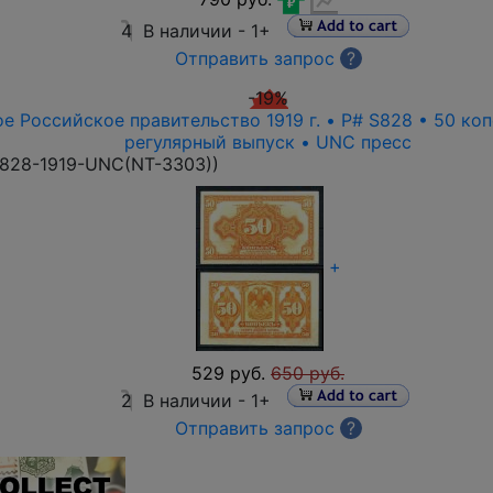
4
В наличии -
1+
Отправить запрос
?
-19%
е Российское правительство 1919 г. • P# S828 • 50 ко
регулярный выпуск • UNC пресс
828-1919-UNC(NT-3303)
)
+
529 руб.
650 руб.
2
В наличии -
1+
Отправить запрос
?