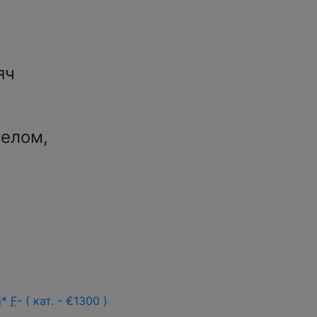
яч
целом,
G
*
F
- ( кат. - €1300 )