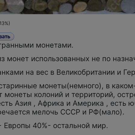
(13%)
странными монетами.
из монет использованных не по назна
нками на вес в Великобритании и Ге
старинные монеты(немного), в каком
т монеты колоний и территорий, ост
есть Азия , Африка и Америка , есть
речается мелочь СССР и РФ(мало).
+ Европы 40%- остальной мир.