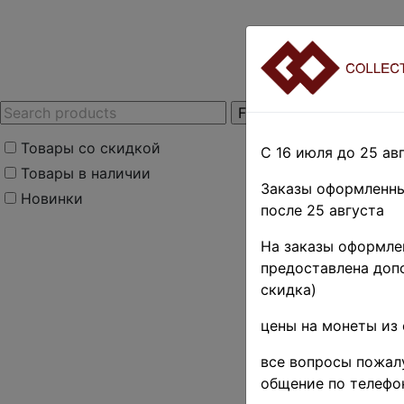
Товары со скидкой
С 16 июля до 25 авг
Товары в наличии
Заказы оформленны
Новинки
после 25 августа
Home
»
Нумизмати
На заказы оформлен
монеты
»
Canada
»
предоставлена допо
»
5 центов ♦♦
скидка)
Канада 
цены на монеты из 
Виктори
все вопросы пожалу
выпуск •
общение по телефо