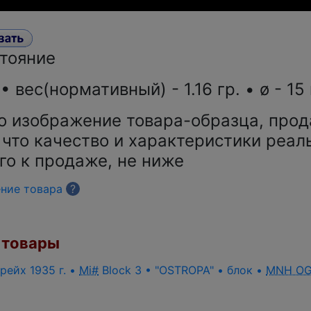
стояние
 вес(нормативный) - 1.16 гр. • ø - 15
о изображение товара-образца, прод
 что качество и характеристики реал
го к продаже, не ниже
ение товара
?
товары
рейх 1935 г. •
Mi#
Block 3 • "OSTROPA" • блок •
MNH O