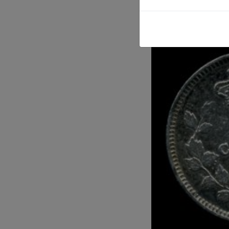
2621
)