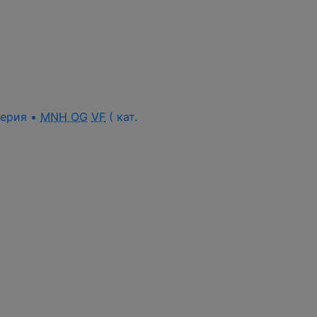
 серия •
MNH OG
VF
( кат.