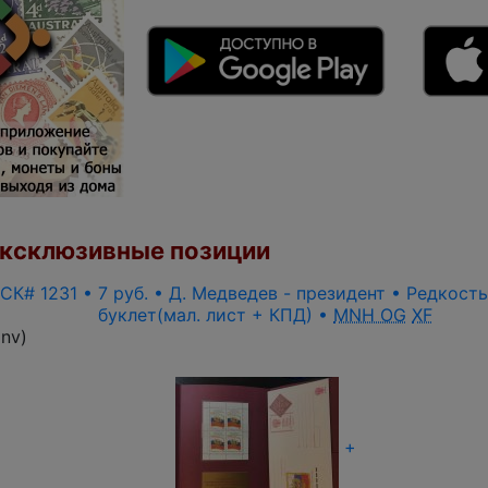
ксклюзивные позиции
 СК# 1231 • 7 руб. • Д. Медведев - президент • Редкост
буклет(мал. лист + КПД) •
MNH OG
XF
inv
)
+