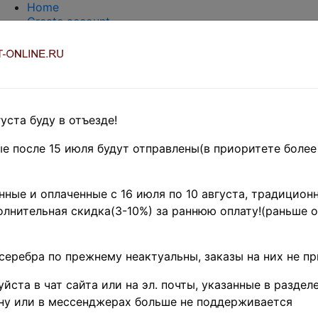
Home
Create account
Login
About Collect-Online
Contacts
DELIVERY
Payment
Оценка и покупка
уста буду в отъезде!
TERMS AND WORDS REDUCTIONS
EASY SEARCH
е после 15 июля будут отправлены(в приоритете более
Предварительные заказы!
ка
»
Coins
»
Иностранные
ные и оплаченные с 16 июля по 10 августа, традиционн
Конфедерация • 1858 г. - н.д.
лнительная скидка(3-10%) за раннюю оплату!(раньше о
1886 г. • KM# 2 • 5 цен
серебра по прежнему неактуальны, заказы на них не п
я • серебро • регуля
йста в чат сайта или на эл. почты, указанные в разделе
 XF ( кат. - $70 )
ну или в мессенджерах больше не поддерживается
(
Product