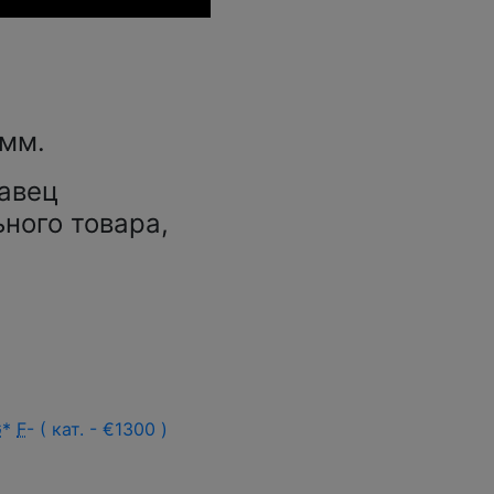
 мм.
авец
ьного товара,
G
*
F
- ( кат. - €1300 )