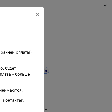
×
My shopping cart
(empty)
 ранней оплаты)
о, будет
плата - больше
тов •
ринимаются!
рный
 "контакты",
 code (SKU):
CN-