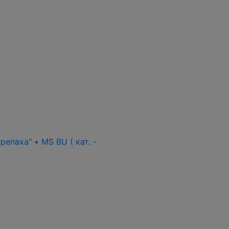
епаха" • MS BU ( кат. -