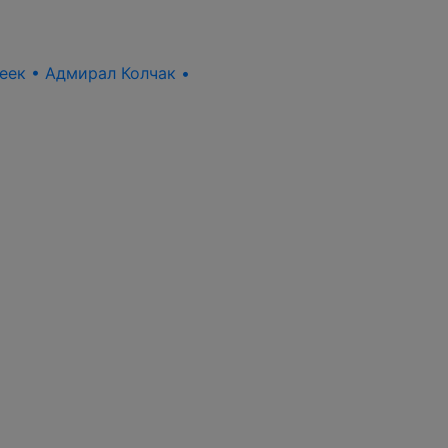
пеек • Адмирал Колчак •