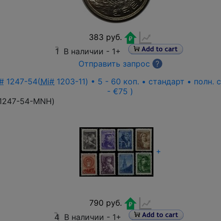
383 руб.
1
В наличии -
1+
Отправить запрос
?
#
1247-54(
Mi#
1203-11) • 5 - 60 коп. • стандарт • полн.
- €75 )
1247-54-MNH
)
+
790 руб.
4
В наличии -
1+