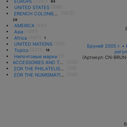
(7287)
EUROPE
64
(998)
UNITED STATES
(1672)
F
RENCH COLONIES AND THE TERRITORIES
29
(641)
AMERICA
(1091)
Asia
(1401)
Africa
1
(120)
UNITED NATIONS
Бруней 2005 г. •
(3311)
Topics
18
регул
(1)
Непочтовые марки
(Артикул:
CN-BRUN
(266)
ACCESSORIES AND THE LITERATURE
(116)
F
OR THE PHILATELISTS
(144)
F
OR THE NUMISMATISTS
В