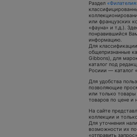
Раздел
«Филателия
классифицированны
коллекционировани
или французских к
«фауна» и т.д.). З
понравившийся Вам
информацию.
Для классификации
общепризнанные ката
Gibbons), для маро
каталог под редакц
Росиии — каталог 
Для удобства польз
позволяющие просм
или только товары
товаров по цене и
На сайте представл
коллекции и только
Для уточнения нал
возможности их по
«отправить запрос»