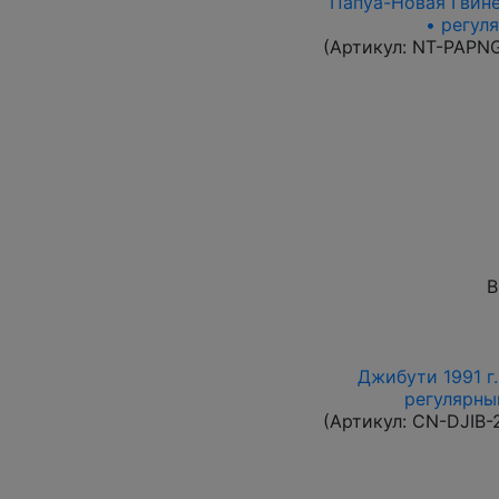
Папуа-Новая Гвинея
• регул
(Артикул:
NT-PAPN
В
Джибути 1991 г.
регулярный
(Артикул:
CN-DJIB-