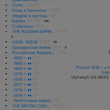
(14389)
Coins
(12805)
Боны и банкноты
(38)
Медали и жетоны
(34765)
Stamps
110
(855)
Collections
(809)
THE RUSSIAN EMPIRE UNTIL 1917.
3
(8142)
USSR- RS
F
SR
10
(265)
Гражданская война
3
(150)
Российская Федерация(1992 г.-н.д.)
(31)
1992 г. ♦♦
(32)
1993 г. ♦♦
Россия 1818 г. с.
(2)
1994 г. ♦♦
(сер
(19)
2015 г. ♦♦
(Артикул:
DS-9831
)
(9)
2016 г. ♦♦
(4)
2017 г. ♦♦
(3)
2018 г. ♦♦
(3)
2019 г. ♦♦
(13)
Непочтовые марки
(8022)
THE BRITISH COMMONWEALTH