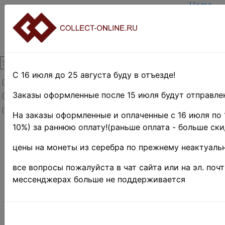
Home
Create a
Login
About Co
Contacts
DELIVER
Payment
С 16 июля до 25 августа буду в отъезде!
Товары со скидкой
Оценка и
TERMS 
Заказы оформленные после 15 июля будут отправлен
Товары в наличии
EASY S
Новинки
Предвар
На заказы оформленные и оплаченные с 16 июля по 
10%) за раннюю оплату!(раньше оплата - больше ски
Home
»
Stamps
»
Российская
цены на монеты из серебра по прежнему неактуальн
Федерация(1992
г.-н.д.)
»
2016 г.
все вопросы пожалуйста в чат сайта или на эл. поч
♦♦
мессенджерах больше не поддерживается
Россия 
• Русск