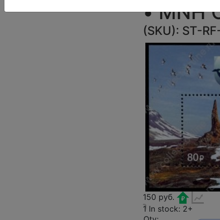
• MNH 
(SKU):
ST-RF
150 руб.
1
In stock: 2+
Qty: