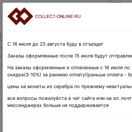
Home
Create ac
Login
About Coll
Contacts
DELIVERY
Payment
С 16 июля до 25 августа буду в отъезде!
Товары со скидкой
Оценка и 
TERMS A
Заказы оформленные после 15 июля будут отправлен
Товары в наличии
EASY SE
Новинки
Предвари
На заказы оформленные и оплаченные с 16 июля по 
скидка(3-10%) за раннюю оплату!(раньше оплата - б
Home
»
Нумизматика
цены на монеты из серебра по прежнему неактуальн
»
Coins
»
Иностранные
все вопросы пожалуйста в чат сайта или на эл. поч
монеты
»
мессенджерах больше не поддерживается
UNITED
STATES
»
10
центов
(дайм)