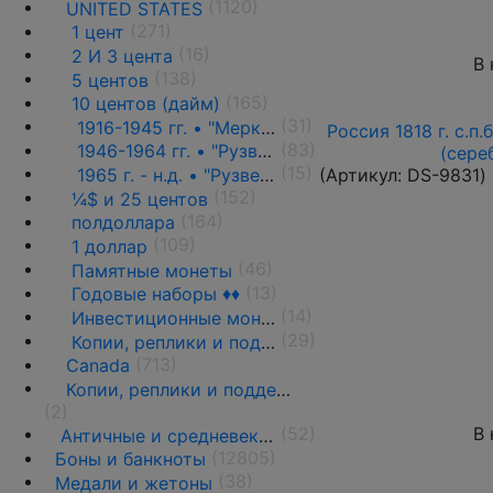
(1120)
UNITED STATES
(271)
1 цент
(16)
2 И 3 цента
В 
(138)
5 центов
(165)
10 центов (дайм)
(31)
1916-1945 гг. • "Меркурий" (KM# 140)
Россия 1818 г. с.п.
(83)
1946-1964 гг. • "Рузвельт" (KM# 195)
(сере
(15)
(Артикул:
DS-9831
)
1965 г. - н.д. • "Рузвельт" (KM# 195a,b) ♦♦
(152)
¼$ и 25 центов
(164)
полдоллара
(109)
1 доллар
(46)
Памятные монеты
(13)
Годовые наборы ♦♦
(14)
Инвестиционные монеты, слитки и медали
(29)
Копии, реплики и подделки
(713)
Canada
Копии, реплики и подделки
(2)
(52)
В 
Античные и средневековые государства
(12805)
Боны и банкноты
(38)
Медали и жетоны