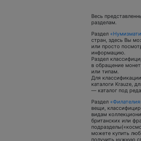
Весь представленн
разделам.
Раздел
«Нумизмати
стран, здесь Вы м
или просто посмот
информацию.
Раздел классифици
в обращение монеты
или типам.
Для классификации
каталоги Krauze, д
— каталог под ред
Раздел
«Филателия
вещи, классифицир
видам коллекциони
британских или фр
подразделы(«космос
можете купить люб
получить нужную 