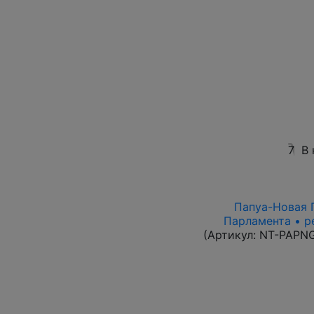
7
В 
Папуа-Новая Г
Парламента • р
(Артикул:
NT-PAPN