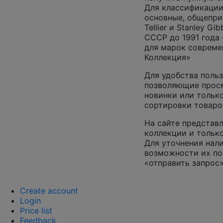
Для классификации
основные, общепризн
Tellier и Stanley G
СССР до 1991 года 
для марок совреме
Коллекция»
Для удобства польз
позволяющие просм
новинки или только
сортировки товаро
На сайте представл
коллекции и только
Для уточнения нал
возможности их по
«отправить запрос»
Create account
Login
Price list
F
eedback