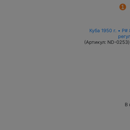
Куба 1950 г. • P
регу
(Артикул:
ND-0253
)
В 