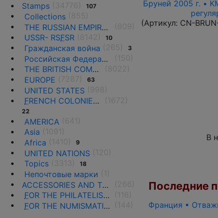
Бруней 2005 г. • K
(34776)
Stamps
107
регуля
(855)
Collections
(Артикул:
CN-BRUN
(809)
THE RUSSIAN EMPIRE UNTIL 1917.
(8142)
USSR- RS
F
SR
10
(265)
Гражданская война
3
(150)
Российская Федерация(1992 г.-н.д.)
(8022)
THE BRITISH COMMONWEALTH
(7287)
EUROPE
63
(998)
UNITED STATES
(1672)
F
RENCH COLONIES AND THE TERRITORIES
22
(641)
AMERICA
(1091)
Asia
В 
(1410)
Africa
9
(120)
UNITED NATIONS
(3313)
Topics
18
(1)
Непочтовые марки
(266)
Последние по
ACCESSORIES AND THE LITERATURE
(116)
F
OR THE PHILATELISTS
Франция • Отважн
(144)
F
OR THE NUMISMATISTS