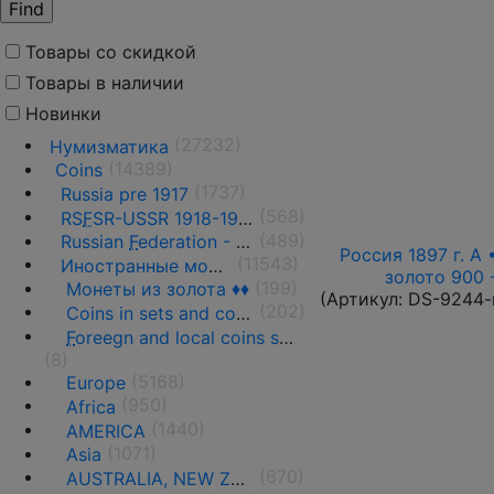
Товары со скидкой
Товары в наличии
Новинки
(27232)
Нумизматика
(14389)
Coins
(1737)
Russia pre 1917
(568)
RS
F
SR-USSR 1918-1991
(489)
Russian
F
ederation - 1991 - n.d.
Россия 1897 г. А 
(11543)
Иностранные монеты
золото 900 
(199)
Монеты из золота ♦♦
(Артикул:
DS-9244-
(202)
Coins in sets and coins collections
F
oreegn and local coins sold in by weight
(8)
(5168)
Europe
(950)
Africa
(1440)
AMERICA
(1071)
Asia
(670)
AUSTRALIA, NEW ZEALAND AND OCEANIA