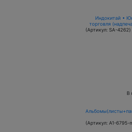
Индокитай • Юнь
торговля (надпеч
(Артикул:
SA-4262
)
В 
Альбомы(листы+пап
(Артикул:
A1-6795-