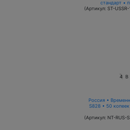
стандарт • п
(Артикул:
ST-USSR-
4
В
Россия • Временн
S828 • 50 копеек
(Артикул:
NT-RUS-S