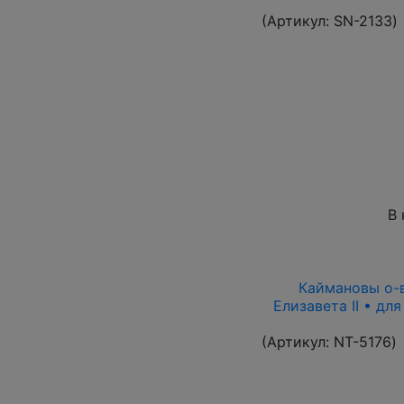
(Артикул:
SN-2133
)
В 
Каймановы о-ва
Елизавета II • дл
(Артикул:
NT-5176
)