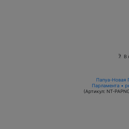
7
В 
Папуа-Новая Г
Парламента • р
(Артикул:
NT-PAPN