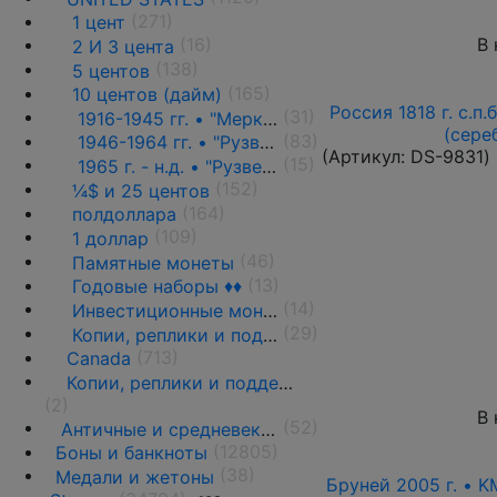
(271)
1 цент
В 
(16)
2 И 3 цента
(138)
5 центов
(165)
10 центов (дайм)
Россия 1818 г. с.п.
(31)
1916-1945 гг. • "Меркурий" (KM# 140)
(сере
(83)
1946-1964 гг. • "Рузвельт" (KM# 195)
(Артикул:
DS-9831
)
(15)
1965 г. - н.д. • "Рузвельт" (KM# 195a,b) ♦♦
(152)
¼$ и 25 центов
(164)
полдоллара
(109)
1 доллар
(46)
Памятные монеты
(13)
Годовые наборы ♦♦
(14)
Инвестиционные монеты, слитки и медали
(29)
Копии, реплики и подделки
(713)
Canada
Копии, реплики и подделки
(2)
В 
(52)
Античные и средневековые государства
(12805)
Боны и банкноты
(38)
Медали и жетоны
Бруней 2005 г. • K