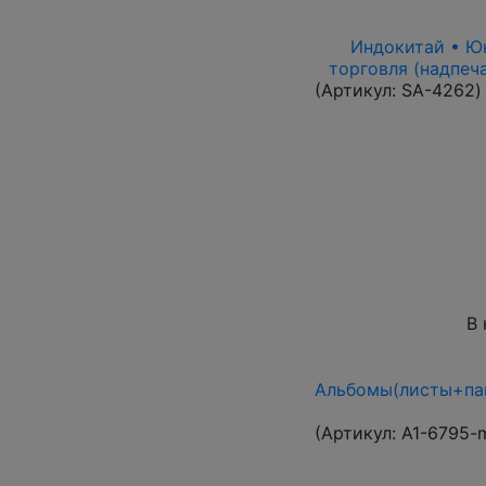
Индокитай • Юнь
торговля (надпеч
(Артикул:
SA-4262
)
В 
Альбомы(листы+пап
(Артикул:
A1-6795-