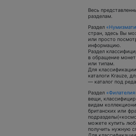
Весь представленн
разделам.
Раздел
«Нумизмати
стран, здесь Вы м
или просто посмот
информацию.
Раздел классифици
в обращение монеты
или типам.
Для классификации
каталоги Krauze, д
— каталог под ред
Раздел
«Филателия
вещи, классифицир
видам коллекциони
британских или фр
подразделы(«космос
можете купить люб
получить нужную 
Для классификации