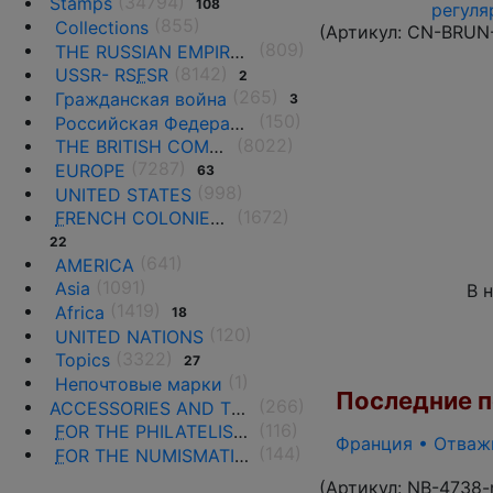
(34794)
Stamps
108
регуля
(855)
Collections
(Артикул:
CN-BRUN
(809)
THE RUSSIAN EMPIRE UNTIL 1917.
(8142)
USSR- RS
F
SR
2
(265)
Гражданская война
3
(150)
Российская Федерация(1992 г.-н.д.)
(8022)
THE BRITISH COMMONWEALTH
(7287)
EUROPE
63
(998)
UNITED STATES
(1672)
F
RENCH COLONIES AND THE TERRITORIES
22
(641)
AMERICA
(1091)
Asia
В 
(1419)
Africa
18
(120)
UNITED NATIONS
(3322)
Topics
27
(1)
Непочтовые марки
Последние по
(266)
ACCESSORIES AND THE LITERATURE
(116)
F
OR THE PHILATELISTS
Франция • Отважн
(144)
F
OR THE NUMISMATISTS
(Артикул:
NB-4738-