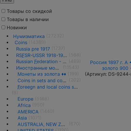
Товары со скидкой
Товары в наличии
Новинки
(27232)
Нумизматика
(14389)
Coins
(1737)
Russia pre 1917
(568)
RS
F
SR-USSR 1918-1991
(489)
Russian
F
ederation - 1991 - n.d.
Россия 1897 г. А 
(11543)
Иностранные монеты
золото 900 
(199)
(Артикул:
DS-9244-
Монеты из золота ♦♦
(202)
Coins in sets and coins collections
F
oreegn and local coins sold in by weight
(8)
(5168)
Europe
(950)
Africa
(1440)
AMERICA
(1071)
Asia
(670)
AUSTRALIA, NEW ZEALAND AND OCEANIA
(1120)
UNITED STATES