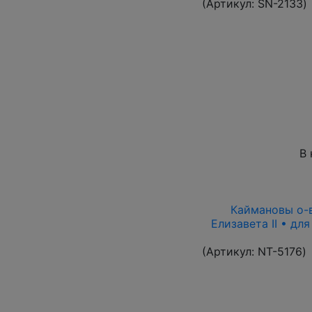
(Артикул:
SN-2133
)
В 
Каймановы о-ва
Елизавета II • дл
(Артикул:
NT-5176
)