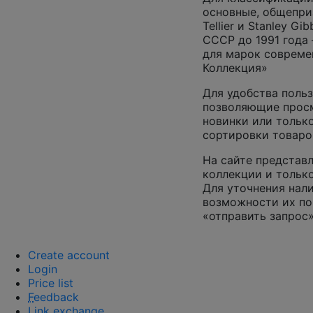
основные, общепризн
Tellier и Stanley G
СССР до 1991 года 
для марок совреме
Коллекция»
Для удобства польз
позволяющие просм
новинки или только
сортировки товаро
На сайте представл
коллекции и только
Для уточнения нал
возможности их по
«отправить запрос»
Create account
Login
Price list
F
eedback
Link exchange