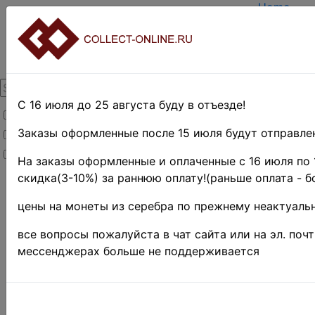
Home
Create ac
Login
About Coll
Contacts
DELIVERY
Payment
С 16 июля до 25 августа буду в отъезде!
Товары со скидкой
Оценка и 
TERMS A
Заказы оформленные после 15 июля будут отправлен
Товары в наличии
EASY SE
Новинки
Предвари
На заказы оформленные и оплаченные с 16 июля по 
скидка(3-10%) за раннюю оплату!(раньше оплата - б
Home
»
Нумизматика
цены на монеты из серебра по прежнему неактуальн
»
Coins
»
Иностранные
все вопросы пожалуйста в чат сайта или на эл. поч
монеты
»
мессенджерах больше не поддерживается
UNITED
STATES
»
10
центов
(дайм)