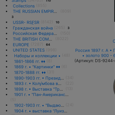
Stamps
110
(855)
Collections
(809)
THE RUSSIAN EMPIRE UNTIL 1917.
3
(8142)
USSR- RS
F
SR
10
(265)
Гражданская война
3
(150)
Российская Федерация(1992 г.-н.д.)
(8022)
THE BRITISH COMMONWEALTH
О
(7287)
EUROPE
64
(998)
UNITED STATES
Россия 1897 г. А • 
(48)
• золото 900 - 
Наборы и коллекции •
(Артикул:
DS-9244-
(8)
1861-1866 гг. ♦♦
(6)
1869 г. • "Картинки" ♦♦
(31)
1870-1888 гг. ♦♦
(34)
1890-1903 гг. • Президенты и политики ♦♦
(22)
1893 г. • Колу́мбова выставка ♦♦
(13)
1898 г. • Выставка "Транс-Миссисипи" ♦♦
1901 г. • "Пан-Американская выставка" ♦♦
(5)
(24)
1902-1903 гг. • "Выдающиеся граждане" ♦♦
1904 г. • выставка "Луизиана" ♦♦