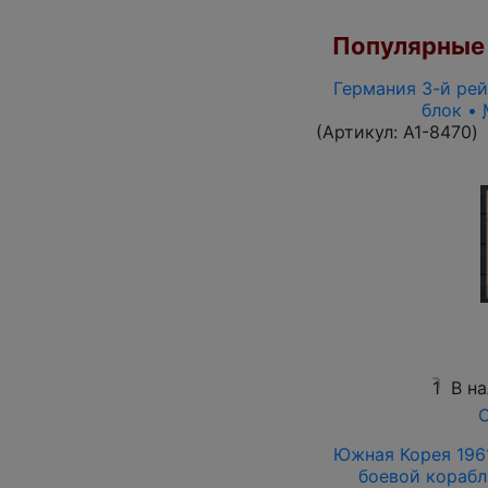
Популярные 
Германия 3-й рей
блок •
(Артикул:
A1-8470
)
1
В н
О
Южная Корея 1961
боевой корабль