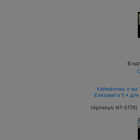
В на
О
Каймановы о-ва 1
Елизавета II • дл
(Артикул:
NT-5176
)