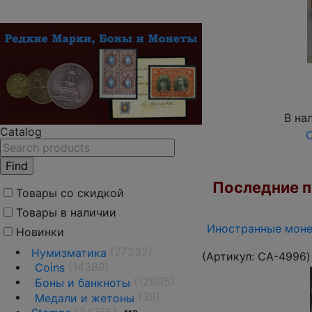
В на
Catalog
О
Последние по
Товары со скидкой
Товары в наличии
Иностранные монет
Новинки
(27232)
Нумизматика
(Артикул:
CA-4996
)
(14389)
Coins
(12805)
Боны и банкноты
(38)
Медали и жетоны
(34765)