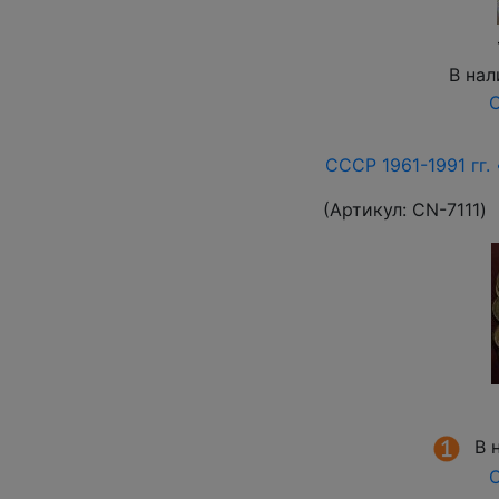
В нал
О
СССР 1961-1991 гг. 
(Артикул:
СN-7111
)
В 
О