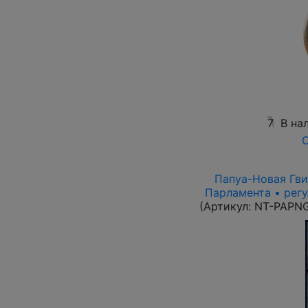
7
В на
О
Папуа-Новая Гвин
Парламента • рег
(Артикул:
NT-PAPN