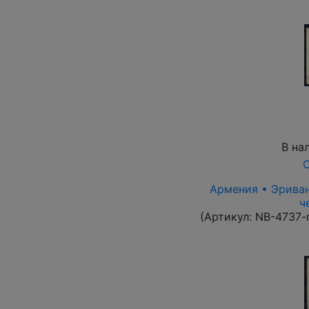
В на
О
Армения • Эриван 
ч
(Артикул:
NB-4737-