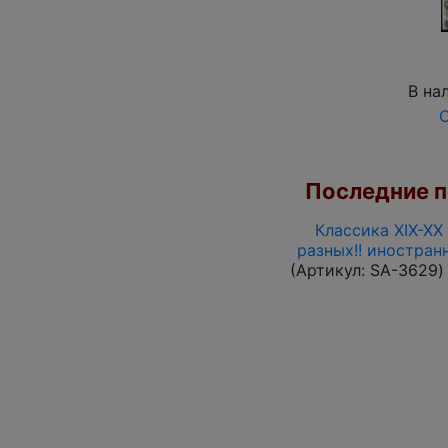
В на
О
Последние по
Классика XIX-XX
разных!! иностран
(Артикул:
SA-3629
)