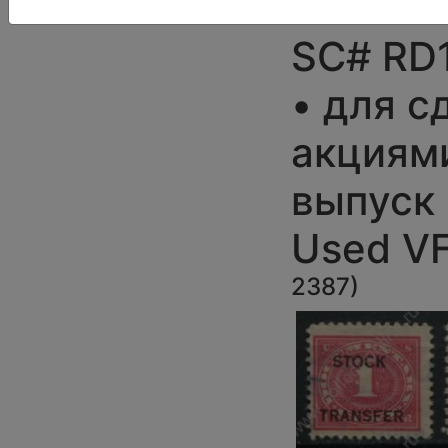
США 191
SC# RD1 .
• для с
акциям
выпуск 
Used V
2387
)