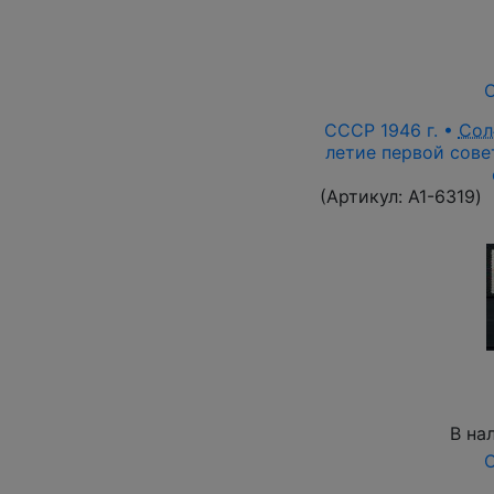
О
СССР 1946 г. •
Сол
летие первой сове
(Артикул:
A1-6319
)
В на
О