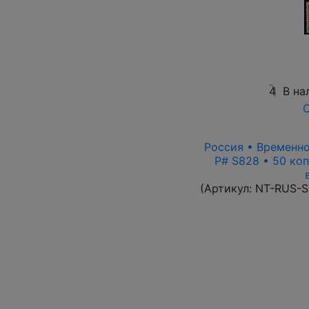
4
В на
О
Россия • Временно
P# S828 • 50 ко
(Артикул:
NT-RUS-S