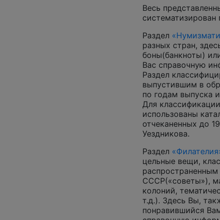
Весь представленн
систематизирован 
Раздел
«Нумизмати
разных стран, зде
боны(банкноты) ил
Вас справочную и
Раздел классифици
выпустившим в обр
по годам выпуска и
Для классификации
использованы катал
отчеканенных до 19
Уездникова.
Раздел
«Филателия
цельные вещи, кла
распространенным
СССР(«советы»), м
колоний, тематиче
т.д.). Здесь Вы, т
понравившийся Вам