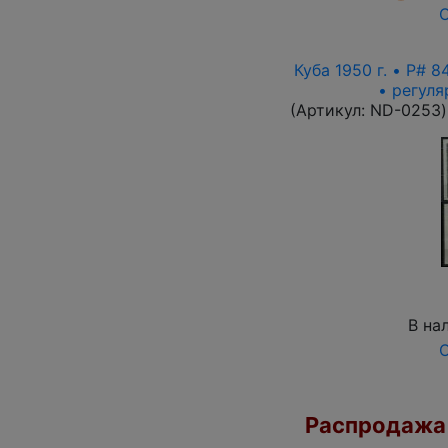
О
Куба 1950 г. • P# 
• регул
(Артикул:
ND-0253
)
В на
О
Распродажа