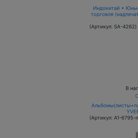
Индокитай • Юньнан
торговля (надпеча
(Артикул:
SA-4262
)
В на
О
Альбомы(листы+па
YVER
(Артикул:
A1-6795-