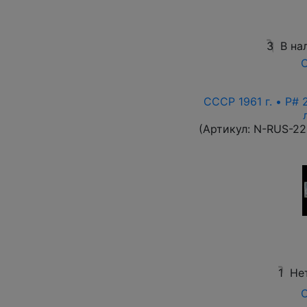
3
В на
О
СССР 1961 г. • P# 
(Артикул:
N-RUS-22
1
Не
О