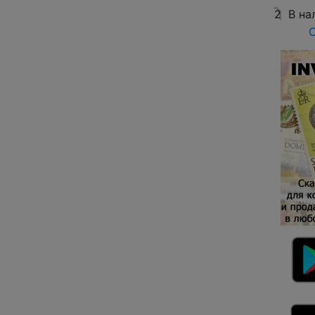
2
В на
О