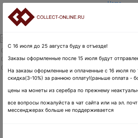
Home
Create acco
Login
About Collec
Contacts
DELIVERY
Payment
С 16 июля до 25 августа буду в отъезде!
Товары со скидкой
Оценка и по
TERMS AND
Заказы оформленные после 15 июля будут отправлен
Товары в наличии
EASY SEAR
Новинки
Предварите
На заказы оформленные и оплаченные с 16 июля по 
скидка(3-10%) за раннюю оплату!(раньше оплата - б
Home
»
Stamps
цены на монеты из серебра по прежнему неактуальн
»
UNITED
все вопросы пожалуйста в чат сайта или на эл. поч
STATES
мессенджерах больше не поддерживается
»
Revenue
stamps
-22%