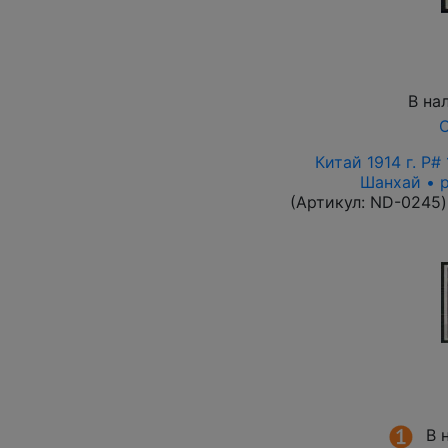
В на
О
Китай 1914 г. P#
Шанхай • 
(Артикул:
ND-0245
)
В 