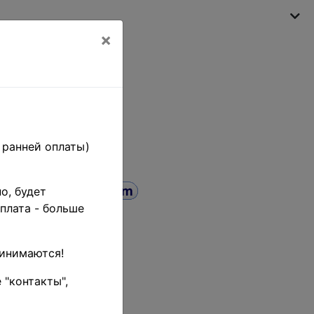
×
My shopping cart
(empty)
 ранней оплаты)
о, будет
плата - больше
10 - 20
 и
ринимаются!
 OG XF
 "контакты",