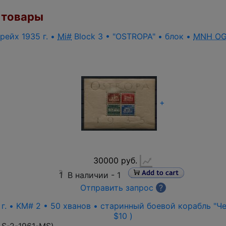
товары
рейх 1935 г. •
Mi#
Block 3 • "OSTROPA" • блок •
MNH O
+
30000 руб.
1
В наличии -
1
Отправить запрос
?
г. • KM# 2 • 50 хванов • старинный боевой корабль "Чер
$10 )