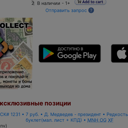
2
В наличии -
1+
Отправить запрос
?
ксклюзивные позиции
 СК# 1231 • 7 руб. • Д. Медведев - президент • Редкост
буклет(мал. лист + КПД) •
MNH OG
XF
inv
)