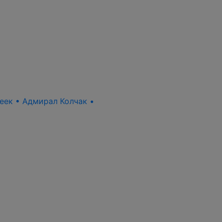
пеек • Адмирал Колчак •