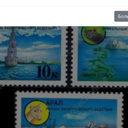
e (SKU):
ST-USSR-6292-4-MNH
)
Бол