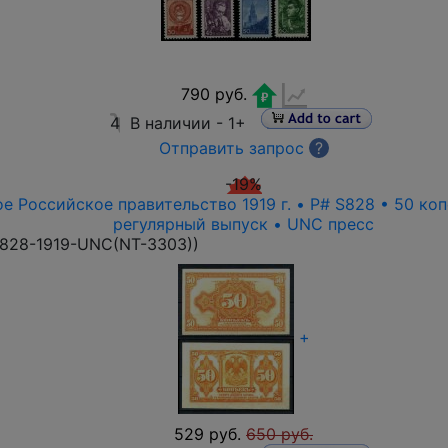
790 руб.
4
В наличии -
1+
Отправить запрос
?
-19%
е Российское правительство 1919 г. • P# S828 • 50 ко
регулярный выпуск • UNC пресс
828-1919-UNC(NT-3303)
)
+
529 руб.
650 руб.