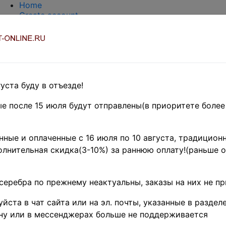
Home
Create account
Login
About Collect-Online
Contacts
DELIVERY
Payment
Оценка и покупка
уста буду в отъезде!
TERMS AND WORDS REDUCTIONS
EASY SEARCH
е после 15 июля будут отправлены(в приоритете более
Предварительные заказы!
SSR- RS
F
SR
»
СССР 1961-1991
ные и оплаченные с 16 июля по 10 августа, традиционн
лнительная скидка(3-10%) за раннюю оплату!(раньше о
91 г. • Сол# 6292-4 • 
Защита природы • реки
серебра по прежнему неактуальны, заказы на них не п
 • полн. серия • MNH
йста в чат сайта или на эл. почты, указанные в разделе
ну или в мессенджерах больше не поддерживается