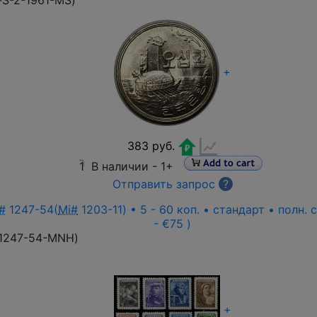
-S-2-1961-MS
)
+
383 руб.
1
В наличии -
1+
Отправить запрос
?
#
1247-54(
Mi#
1203-11) • 5 - 60 коп. • стандарт • полн.
- €75 )
1247-54-MNH
)
+