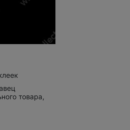
клеек
авец
ьного товара,