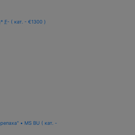
G
*
F
- ( кат. - €1300 )
епаха" • MS BU ( кат. -