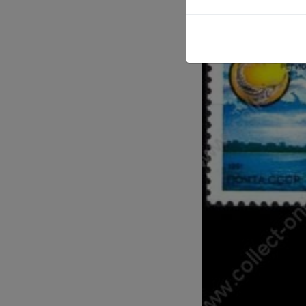
(
Product cod