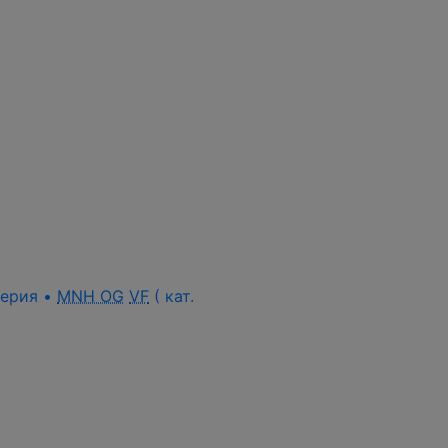
 серия •
MNH OG
VF
( кат.