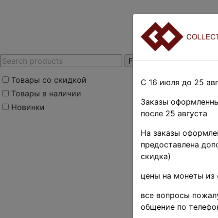
Товары со скидкой
С 16 июля до 25 авг
Товары в наличии
Заказы оформленны
Новинки
после 25 августа
Home
»
Stamps
»
U
На заказы оформлен
гг.
»
1991 г. ♦♦
предоставлена допо
СССР 19
скидка)
коп. • 
цены на монеты из 
водоёмы
все вопросы пожалу
общение по телефо