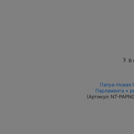
7
В 
Папуа-Новая Г
Парламента • р
(Артикул:
NT-PAPN