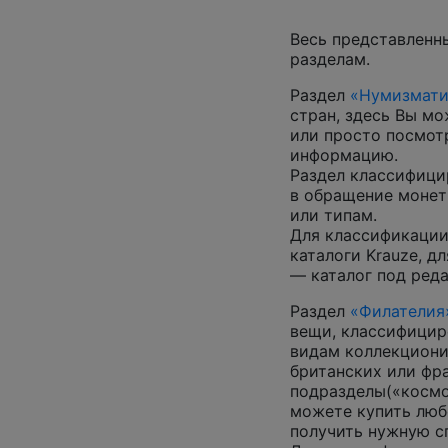
Весь представленн
разделам.
Раздел
«Нумизмати
стран, здесь Вы м
или просто посмот
информацию.
Раздел классифици
в обращение монеты
или типам.
Для классификации
каталоги Krauze, д
— каталог под ред
Раздел
«Филателия
вещи, классифицир
видам коллекциони
британских или фр
подразделы(«космос
можете купить люб
получить нужную 