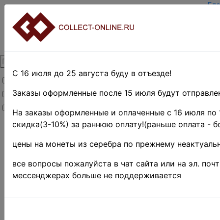
Гл
За
Вх
О 
Ко
До
Оп
С 16 июля до 25 августа буду в отъезде!
Товары со скидкой
Оц
Те
Заказы оформленные после 15 июля будут отправлен
Товары в наличии
По
Новинки
Пр
На заказы оформленные и оплаченные с 16 июля по 
скидка(3-10%) за раннюю оплату!(раньше оплата - б
Главная
»
Нумизматика
цены на монеты из серебра по прежнему неактуальн
»
Монеты
»
Иностранные
все вопросы пожалуйста в чат сайта или на эл. поч
монеты
»
мессенджерах больше не поддерживается
Коллекции и
наборы
»
Монеты из
оборота
-25%