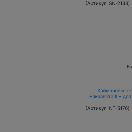
(Артикул:
SN-2133
)
В 
Каймановы о-ва
Елизавета II • дл
(Артикул:
NT-5176
)