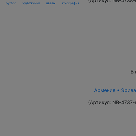
(Артикул:
NB-4738-
футбол
художники
цветы
этнография
В 
Армения • Эриван
(Артикул:
NB-4737-