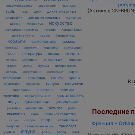
регуля
воздухоплавание
выставки
вооружения
(Артикул:
CN-BRUN
дикие животные
гербы
горы
дети
домашние животные
железные
дирижабли
искусство
живопись
дороги
исследования космоса
история
история КПСС
карты
композиторы
история почты
корабли
космонавтика
космос
костюмы
крепости
ледоколы
листы марок
литература
лошади
марки на
СССР
монархии
марках
медицина
морская
фауна
музыка
мосты
наборы марок
наука
награды
надпечатки
насекомые
олимпиада
образование
омнибус
ордена
В 
паруса
парусники
памятники
паровозы
писатели
политика
персоналии
политики
промышленность
президенты США
птицы
разновидности
путешественники
религия
рыбы
растения
революции
Последние по
самолеты
сельское хозяйство
связь
спорт
стандартные
слоны
соборы
Франция • Отважн
транспорт
выпуски
телекоммуникации
фауна
ученые
флаги
флора
флот