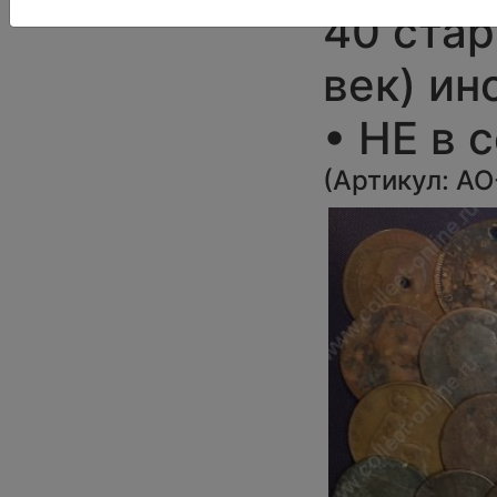
40 стар
век) ин
• НЕ в 
(
Артикул:
AO