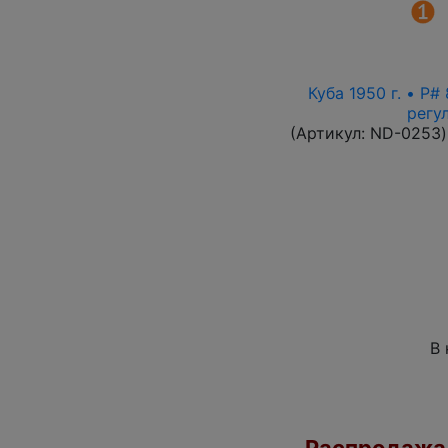
Куба 1950 г. • P
регу
(Артикул:
ND-0253
)
В 