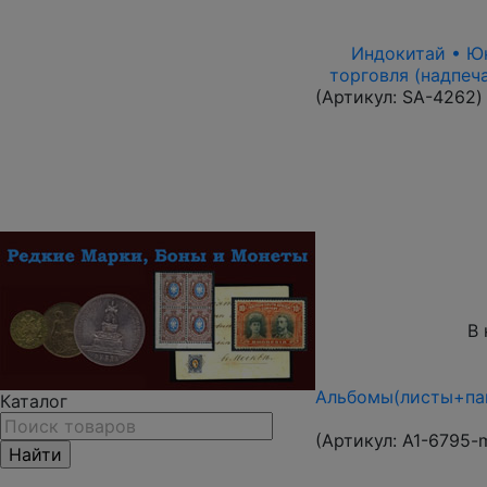
Индокитай • Юнь
торговля (надпеч
(Артикул:
SA-4262
)
В 
Альбомы(листы+пап
Каталог
(Артикул:
A1-6795-