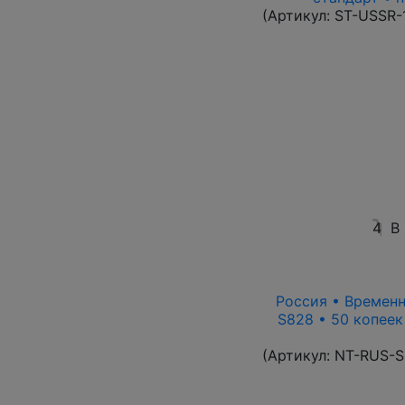
(Артикул:
ST-USSR-
4
В
Россия • Временн
S828 • 50 копеек
(Артикул:
NT-RUS-S