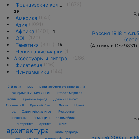
(1672)
Французские колонии и территории
29
В 
(641)
Америка
(1091)
Азия
(1401)
Африка
1
Россия 1818 г. с.п.
(120)
ООН
(сере
(3311)
Тематика
18
(Артикул:
DS-9831
)
(1)
Непочтовые марки
(266)
Аксессуары и литература
(116)
Филателия
(144)
Нумизматика
3-й рейх
ВОВ
Великая Отечественная Война
Владимир Ильич Ленин
Вторая мировая
война
Древние города
Древний Египет
Елизавета II
Красный Крест
Ленин
Новый
Олимпийские игры
год
Рождество
авиация
В 
авиапочта
автомобили
армия
антарктика
арктика
архитектура
виды природы
Бруней 2005 г. • K
военная форма
военачальники