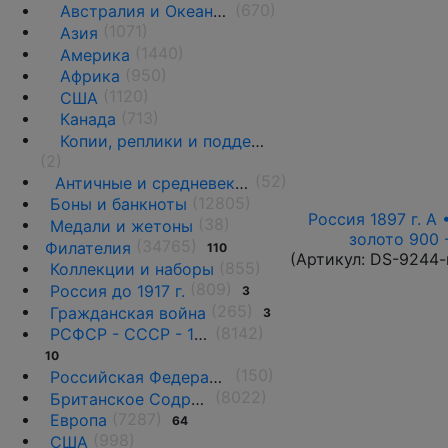
(670)
Австралия и Океания
(1071)
Азия
(1440)
Америка
(950)
Африка
(1120)
США
(713)
Канада
Копии, реплики и подделки
(2)
(52)
Античные и средневековые государства
(12805)
Боны и банкноты
Россия 1897 г. А 
(38)
Медали и жетоны
золото 900 
(34765)
Филателия
110
(Артикул:
DS-9244-
(855)
Коллекции и наборы
(809)
Россия до 1917 г.
3
(265)
Гражданская война
3
(8142)
РСФСР - СССР - 1918 - 1991
10
(150)
Российская Федерация(1992 г.-н.д.)
(8022)
Британское Содружество
(7287)
Европа
64
(998)
США