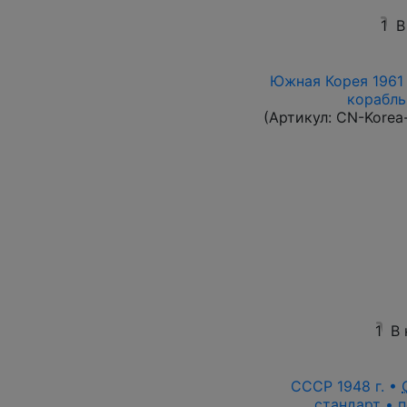
1
В
Южная Корея 1961 
корабль 
(Артикул:
CN-Korea
1
В
СССР 1948 г. •
стандарт • п