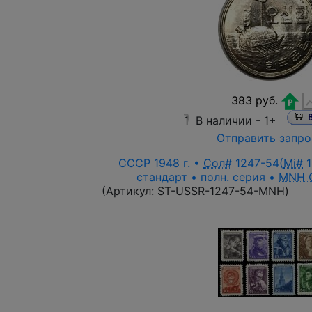
383 руб.
1
В наличии -
1+
Отправить запро
СССР 1948 г. •
Сол#
1247-54(
Mi#
1
стандарт • полн. серия •
MNH 
(Артикул:
ST-USSR-1247-54-MNH
)