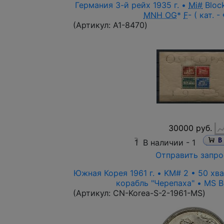
Германия 3-й рейх 1935 г. •
Mi#
Block
MNH OG
*
F
- ( кат. -
(Артикул:
A1-8470
)
30000 руб.
1
В наличии -
1
Отправить запро
Южная Корея 1961 г. • KM# 2 • 50 хв
корабль "Черепаха" • MS BU 
(Артикул:
CN-Korea-S-2-1961-MS
)