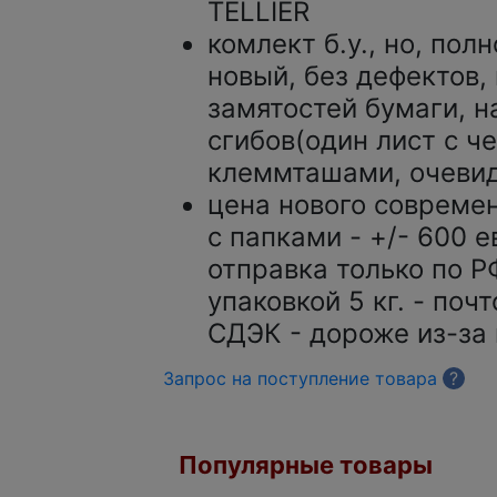
TELLIER
комлект б.у., но, пол
новый, без дефектов,
замятостей бумаги, н
сгибов(один лист с 
клеммташами, очевид
цена нового совреме
с папками - +/- 600 е
отправка только по РФ
упаковкой 5 кг. - почт
СДЭК - дороже из-за 
Запрос на поступление товара
?
Популярные товары