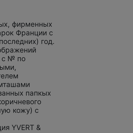
ых, фирменных
арок Франции с
 последних) год.
зображений
 с № по
ными,
телем
мташами
ованных папкых
коричневого
ую кожу) с
ция YVERT &