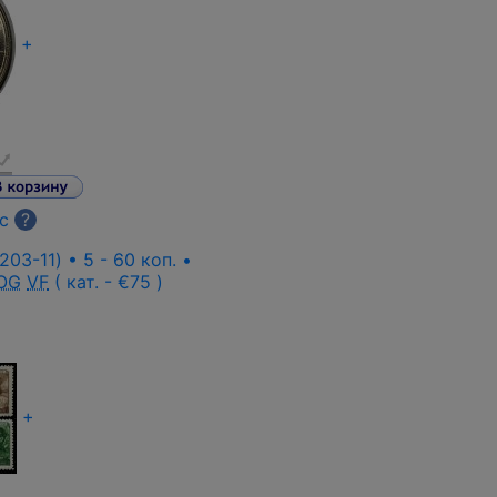
+
с
?
203-11) • 5 - 60 коп. •
OG
VF
( кат. - €75 )
+