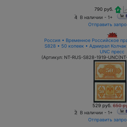
790 руб.
4
В наличии -
1+
Отправить запро
-19%
Россия • Временное Российское прав
S828 • 50 копеек • Адмирал Колчак
UNC пресс
(Артикул:
NT-RUS-S828-1919-UNC(NT
529 руб.
650 р
2
В наличии -
1+
Отправить запро