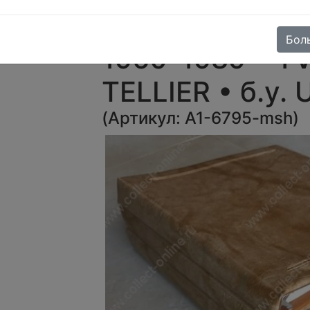
для марок Фр
Бол
1960-1989 • Y
TELLIER • б.у.
(
Артикул:
A1-6795-msh
)