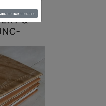
анции
ьше не показывать
VERT &
 UNC-