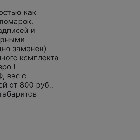
ностью как
 помарок,
адписей и
черными
но заменен)
нного комплекта
вро !
, вес с
ой от 800 руб.,
габаритов