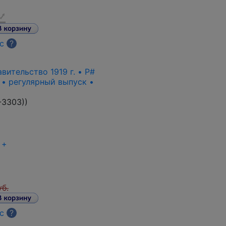
с
?
ительство 1919 г. • P#
 • регулярный выпуск •
-3303)
)
+
уб.
с
?