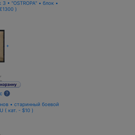
 3 • "OSTROPA" • блок •
 €1300 )
+
с
?
анов • старинный боевой
( кат. - $10 )