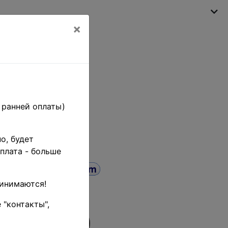
×
Моя корзина
(пусто)
 ранней оплаты)
о, будет
плата - больше
ринимаются!
 "контакты",
ы+папки)