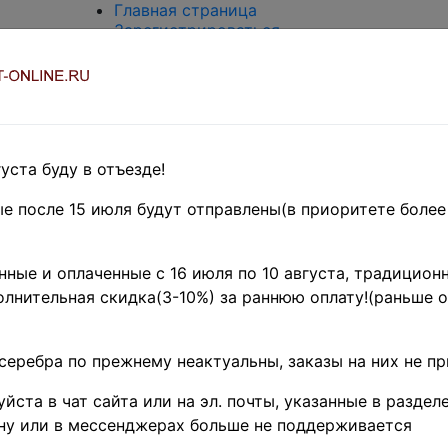
Главная страница
Зарегистрироваться
Вход с паролем
О проекте
Контакты
Доставка и возврат
Оплата
Оценка и покупка
уста буду в отъезде!
Термины и сокращения
Поиск по магазину
е после 15 июля будут отправлены(в приоритете более
Предварительные заказы!
Главная
»
ные и оплаченные с 16 июля по 10 августа, традиционн
Аксессуары
лнительная скидка(3-10%) за раннюю оплату!(раньше о
и
литература
»
серебра по прежнему неактуальны, заказы на них не п
Филателия
»
Альбомы
йста в чат сайта или на эл. почты, указанные в разделе
для марок
Альбомы(лист
ну или в мессенджерах больше не поддерживается