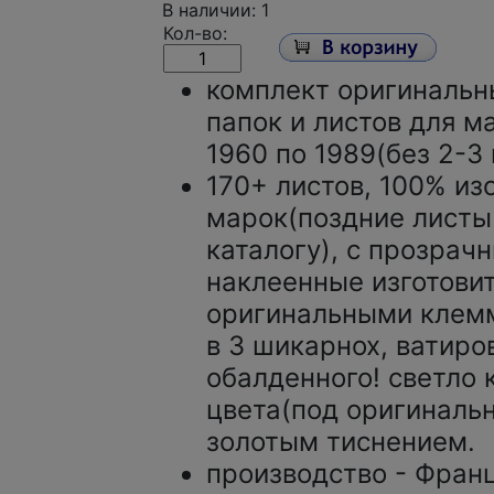
В наличии: 1
Кол-во:
комплект оригинальн
папок и листов для м
1960 по 1989(без 2-3
170+ листов, 100% и
марок(поздние листы
каталогу), с прозрач
наклеенные изготови
оригинальными клем
в 3 шикарнох, ватир
обалденного! светло 
цвета(под оригинальн
золотым тиснением.
производство - Фран