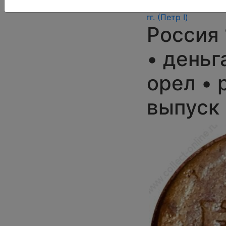
1682 - 1725
гг. (Петр I)
Россия 
• деньг
орел • 
выпуск