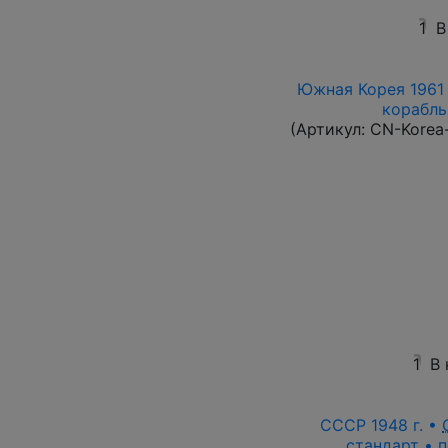
1
В
Южная Корея 1961 
корабль 
(Артикул:
CN-Korea
1
В
СССР 1948 г. •
стандарт • п