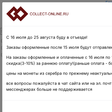
Гл
За
Вх
О 
Ко
До
Оп
С 16 июля до 25 августа буду в отъезде!
Товары со скидкой
Оц
Те
Заказы оформленные после 15 июля будут отправлен
Товары в наличии
По
Новинки
Пр
На заказы оформленные и оплаченные с 16 июля по 
скидка(3-10%) за раннюю оплату!(раньше оплата - б
Главная
»
Нумизматика
цены на монеты из серебра по прежнему неактуальн
»
Монеты
»
Россия до
все вопросы пожалуйста в чат сайта или на эл. поч
1917 г.
»
мессенджерах больше не поддерживается
Россия до
1721 г.
»
Русское
царство 1547
—1721 гг.
»