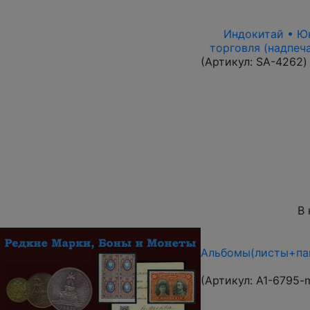
Индокитай • Юнь
торговля (надпеч
(Артикул:
SA-4262
)
В 
Альбомы(листы+пап
(Артикул:
A1-6795-