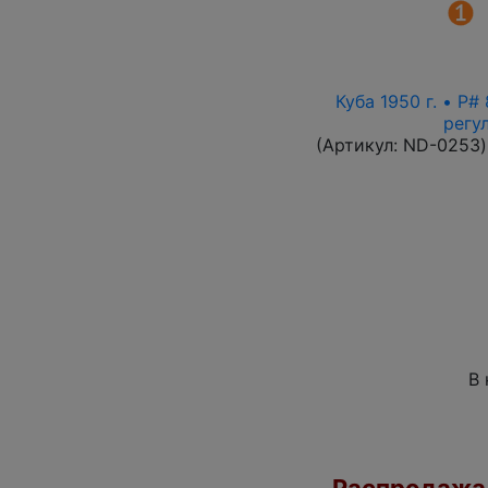
Куба 1950 г. • P
регу
(Артикул:
ND-0253
)
В 