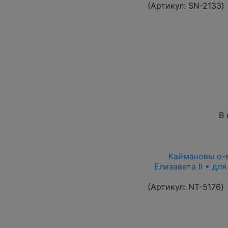
(Артикул:
SN-2133
)
В 
Каймановы о-ва
Елизавета II • дл
(Артикул:
NT-5176
)