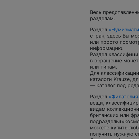
Весь представленн
разделам.
Раздел
«Нумизмати
стран, здесь Вы м
или просто посмот
информацию.
Раздел классифици
в обращение монеты
или типам.
Для классификации
каталоги Krauze, д
— каталог под ред
Раздел
«Филателия
вещи, классифицир
видам коллекциони
британских или фр
подразделы(«космос
можете купить люб
получить нужную 