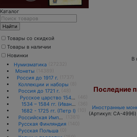
Каталог
Товары со скидкой
Товары в наличии
Новинки
В 
(27232)
Нумизматика
(14389)
Монеты
(1737)
Россия до 1917 г.
(8)
Коллекции и наборы
Последние по
(48)
Россия до 1721 г.
(46)
Русское царство 1547—1721 гг.
(36)
1534 – 1584 гг. (Иван IV Грозный)
Иностранные моне
(10)
1682 - 1725 гг. (Петр I)
(Артикул:
CA-4996
)
(1381)
Российская Империя 1721 - 1919 гг.
(140)
Русская Финляндия
(0)
Русская Польша
(159)