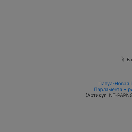
7
В 
Папуа-Новая Г
Парламента • р
(Артикул:
NT-PAPN