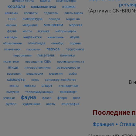
карты
композиторы
история почты
регуля
корабли
космонавтика
космос
(Артикул:
CN-BRUN
костюмы
крепости
ледоколы
листы марок
литература
лошади
марки на
СССР
монархии
марках
медицина
морская
фауна
музыка
мосты
наборы марок
наука
награды
надпечатки
насекомые
олимпиада
образование
омнибус
ордена
паруса
парусники
памятники
паровозы
писатели
политика
персоналии
политики
промышленность
президенты США
птицы
разновидности
путешественники
религия
рыбы
растения
революции
самолеты
сельское хозяйство
связь
В 
спорт
стандартные
слоны
соборы
транспорт
выпуски
телекоммуникации
фауна
ученые
флаги
флора
флот
футбол
художники
цветы
этнография
Последние по
Франция • Отважн