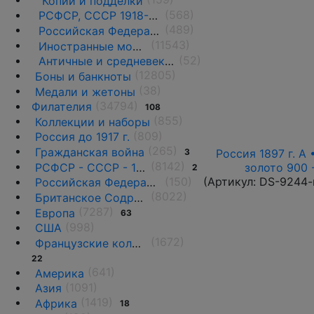
Копии и подделки
(568)
РСФСР, СССР 1918-1991 гг.
(489)
Российская Федерация 1991 г.- н.д.
(11543)
Иностранные монеты
(52)
Античные и средневековые государства
(12805)
Боны и банкноты
(38)
Медали и жетоны
(34794)
Филателия
108
(855)
Коллекции и наборы
(809)
Россия до 1917 г.
(265)
Гражданская война
Россия 1897 г. А 
3
(8142)
РСФСР - СССР - 1918 - 1991
золото 900 
2
(150)
(Артикул:
DS-9244-
Российская Федерация(1992 г.-н.д.)
(8022)
Британское Содружество
(7287)
Европа
63
(998)
США
(1672)
Французские колонии и территории
22
(641)
Америка
(1091)
Азия
(1419)
Африка
18