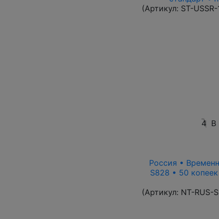
(Артикул:
ST-USSR-
4
В
Россия • Временн
S828 • 50 копеек
(Артикул:
NT-RUS-S