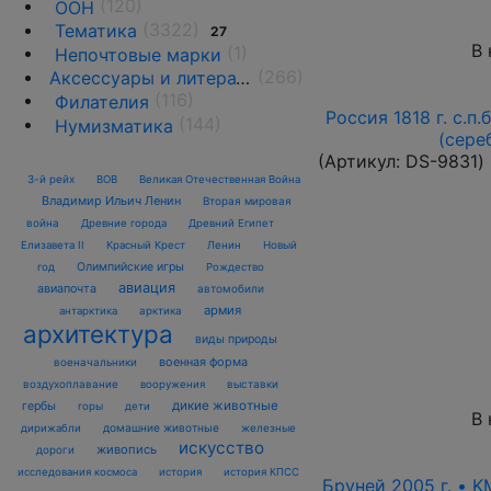
(120)
ООН
(3322)
Тематика
27
В 
(1)
Непочтовые марки
(266)
Аксессуары и литература
(116)
Филателия
Россия 1818 г. с.п.
(144)
Нумизматика
(сере
(Артикул:
DS-9831
)
3-й рейх
ВОВ
Великая Отечественная Война
Владимир Ильич Ленин
Вторая мировая
война
Древние города
Древний Египет
Елизавета II
Красный Крест
Ленин
Новый
Олимпийские игры
год
Рождество
авиация
авиапочта
автомобили
армия
антарктика
арктика
архитектура
виды природы
военная форма
военачальники
воздухоплавание
выставки
вооружения
дикие животные
гербы
горы
дети
В 
домашние животные
железные
дирижабли
искусство
живопись
дороги
исследования космоса
история
история КПСС
Бруней 2005 г. • K