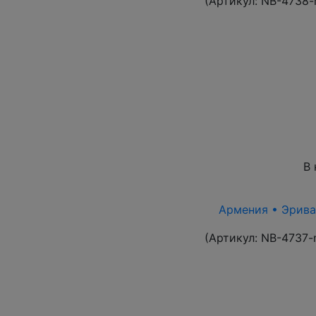
(Артикул:
NB-4738-
В 
Армения • Эриван
(Артикул:
NB-4737-