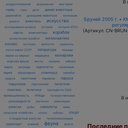
В 
воздухоплавание
выставки
вооружения
дикие животные
гербы
горы
дети
домашние животные
железные
дирижабли
Бруней 2005 г. • K
искусство
живопись
дороги
регуля
исследования космоса
история
история КПСС
(Артикул:
CN-BRUN
корабли
карты
композиторы
космонавтика
космические корабли
космос
костюмы
крепости
ледоколы
литература
лошади
листы марок СССР
монархии
марки на марках
медицина
морская фауна
музыка
мосты
наборы
награды
надпечатки
марок
насекомые
наука
олимпиада
образование
омнибус
паруса
памятники
ордена
паровозы
парусники
писатели
персоналии
политика
политики
президенты США
птицы
промышленность
путешественники
В 
разновидности
растения
революции
самолеты
религия
рыбы
связь
спорт
сельское хозяйство
слоны
соборы
стандартные выпуски
телекоммуникации
фауна
транспорт
ученые
флаги
Последние по