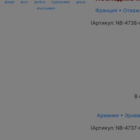
флора
флот
футбол
художники
цветы
этнография
Франция • Отважн
(Артикул:
NB-4738-
В 
Армения • Эриван
(Артикул:
NB-4737-