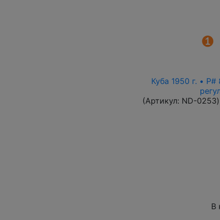
Куба 1950 г. • P
регу
(Артикул:
ND-0253
)
В 