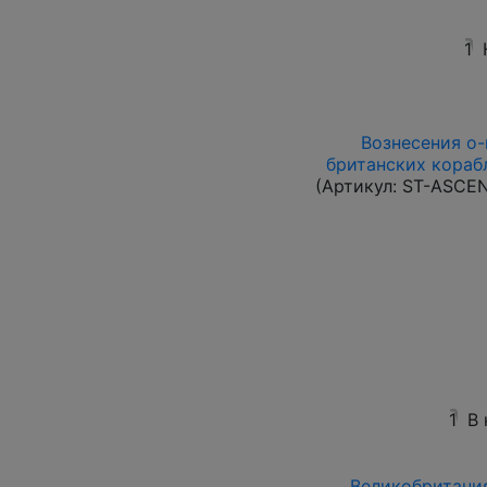
1
Вознесения о-в
британских корабл
(Артикул:
ST-ASCE
1
В
Великобритания