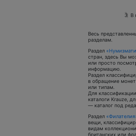
3
В
Весь представленн
разделам.
Раздел
«Нумизмати
стран, здесь Вы м
или просто посмот
информацию.
Раздел классифици
в обращение монеты
или типам.
Для классификации
каталоги Krauze, д
— каталог под ред
Раздел
«Филателия
вещи, классифицир
видам коллекциони
британских или фр