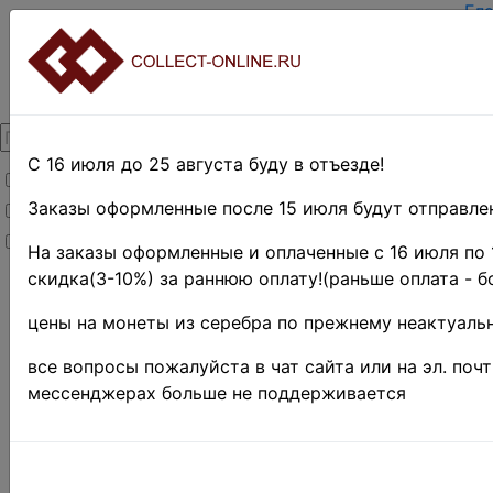
Гл
За
Вх
О 
Ко
До
Оп
С 16 июля до 25 августа буду в отъезде!
Товары со скидкой
Оц
Те
Заказы оформленные после 15 июля будут отправлен
Товары в наличии
По
Новинки
Пр
На заказы оформленные и оплаченные с 16 июля по 
скидка(3-10%) за раннюю оплату!(раньше оплата - б
Главная
»
Нумизматика
цены на монеты из серебра по прежнему неактуальн
»
Монеты
»
Россия до
все вопросы пожалуйста в чат сайта или на эл. поч
1917 г.
»
мессенджерах больше не поддерживается
Российская
Империя
1721 - 1919 гг.
»
Серебряные