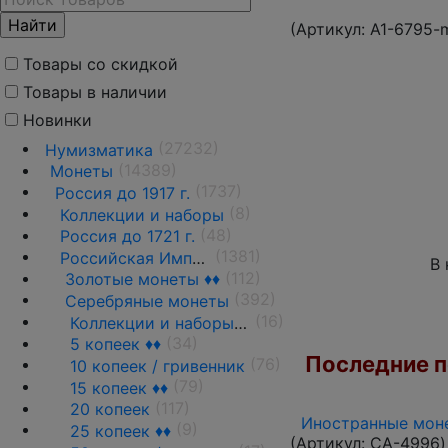
(Артикул:
A1-6795-
Товары со скидкой
Товары в наличии
Новинки
(27232)
Нумизматика
(14389)
Монеты
(1737)
Россия до 1917 г.
(8)
Коллекции и наборы
(48)
Россия до 1721 г.
(1381)
Российская Империя 1721 - 1919 гг.
В 
(112)
Золотые монеты ♦♦
(392)
Серебряные монеты
(16)
Коллекции и наборы ♦♦
(34)
5 копеек ♦♦
Последние по
(76)
10 копеек / гривенник
(79)
15 копеек ♦♦
(117)
20 копеек
Иностранные моне
(9)
25 копеек ♦♦
(Артикул:
CA-4996
)