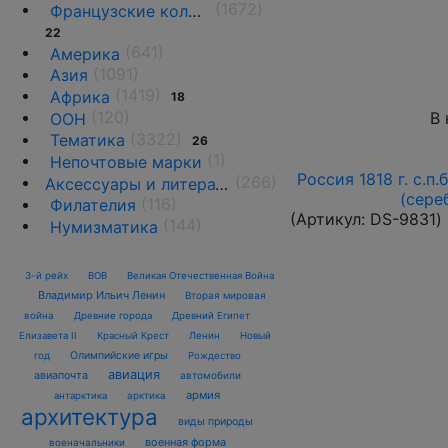
(1672)
Французские колонии и территории
22
(641)
Америка
(1091)
Азия
(1419)
Африка
18
(120)
В 
ООН
(3322)
Тематика
26
(1)
Непочтовые марки
Россия 1818 г. с.п.
(266)
Аксессуары и литература
(сере
(116)
Филателия
(Артикул:
DS-9831
)
(144)
Нумизматика
3-й рейх
ВОВ
Великая Отечественная Война
Владимир Ильич Ленин
Вторая мировая
война
Древние города
Древний Египет
Елизавета II
Красный Крест
Ленин
Новый
Олимпийские игры
год
Рождество
авиация
авиапочта
автомобили
армия
антарктика
арктика
архитектура
виды природы
военная форма
военачальники