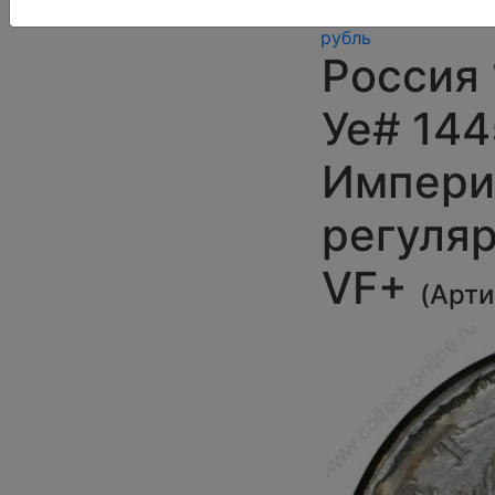
монеты
»
1
рубль
Россия 1
Уе# 144
Империи
регуляр
VF+
(
Арти