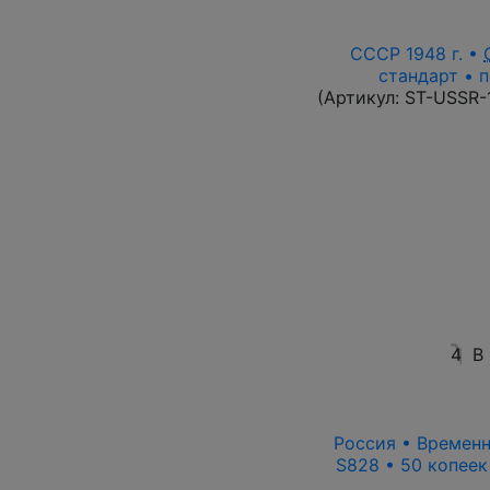
СССР 1948 г. •
стандарт • п
(Артикул:
ST-USSR-
4
В
Россия • Временн
S828 • 50 копеек