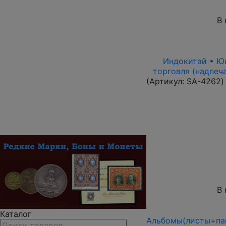
В 
Индокитай • Юнь
торговля (надпеч
(Артикул:
SA-4262
)
В 
Каталог
Альбомы(листы+пап