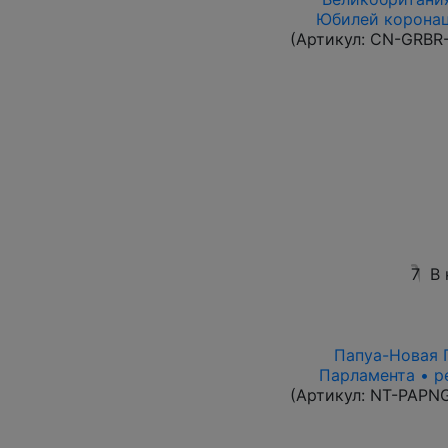
Юбилей коронац
(Артикул:
CN-GRBR-
7
В 
Папуа-Новая Г
Парламента • р
(Артикул:
NT-PAPN