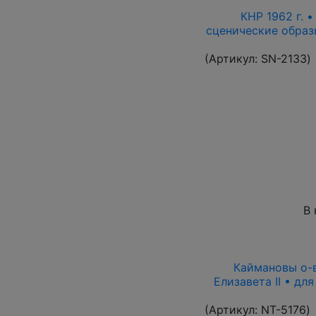
КНР 1962 г. 
сценические образ
(Артикул:
SN-2133
)
В 
Каймановы о-ва
Елизавета II • дл
(Артикул:
NT-5176
)