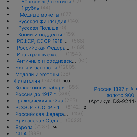
(17)
50 копеек / полтины
(44)
1 рубль
(877)
Медные монеты
(140)
Русская Финляндия
(0)
Русская Польша
(159)
Копии и подделки
(568)
РСФСР, СССР 1918-1991 гг.
(489)
Российская Федерация 1991 г.- н.д.
(11543)
Иностранные монеты
(52)
Античные и средневековые государства
(12805)
Боны и банкноты
(38)
Медали и жетоны
(34794)
Филателия
100
(855)
Коллекции и наборы
Россия 1897 г. А 
(809)
Россия до 1917 г.
золото 900 
(265)
Гражданская война
(Артикул:
DS-9244-
(8142)
РСФСР - СССР - 1918 - 1991
2
(150)
Российская Федерация(1992 г.-н.д.)
(8022)
Британское Содружество
(7287)
Европа
58
(998)
США