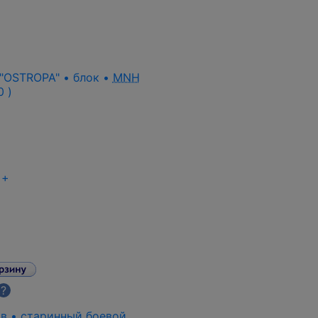
 "OSTROPA" • блок •
MNH
0 )
+
?
ов • старинный боевой