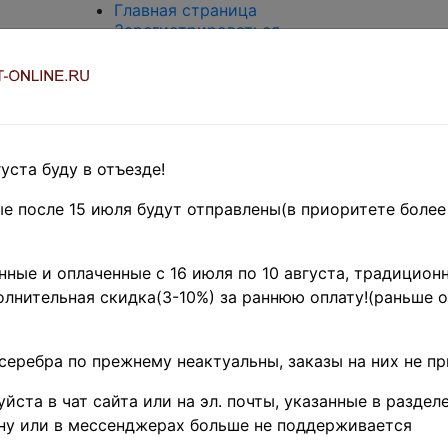
Главная страница
Зарегистрироваться
Вход с паролем
О проекте
Контакты
Доставка и возврат
Оплата
Оценка и покупка
уста буду в отъезде!
Термины и сокращения
Поиск по магазину
е после 15 июля будут отправлены(в приоритете более
Предварительные заказы!
Главная
»
ные и оплаченные с 16 июля по 10 августа, традиционн
Филателия
»
лнительная скидка(3-10%) за раннюю оплату!(раньше о
Российская
Федерация(1992
г.-н.д.)
»
1993 г.
серебра по прежнему неактуальны, заказы на них не п
♦♦
Россия 1993 г. •
йста в чат сайта или на эл. почты, указанные в разделе
ну или в мессенджерах больше не поддерживается
100 руб. • 175-л