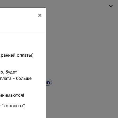
×
Моя корзина
(пусто)
 ранней оплаты)
о, будет
плата - больше
ринимаются!
 СК# 114 •
 "контакты",
етие