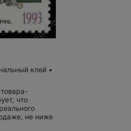
нальный клей •
 товара-
ует, что
 реального
одаже, не ниже