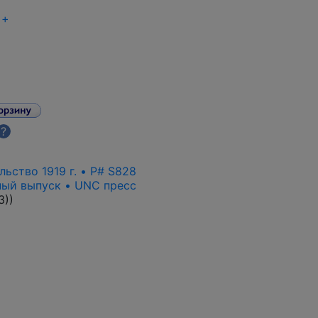
+
?
ьство 1919 г. • P# S828
ный выпуск • UNC пресс
3)
)