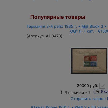
Популярные товары
Германия 3-й рейх 1935 г. •
Mi#
Block 3 •
OG
*
F
- ( кат. - €130
(Артикул:
A1-8470
)
30000 руб.
1
В наличии -
1
Отправить запрос
Южная Корея 1961 г. • KM# 2 • 50 хван