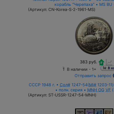
корабль "Черепаха" • MS BU ( 
(Артикул:
CN-Korea-S-2-1961-MS
)
383 руб.
1
В наличии -
1+
Отправить запрос
СССР 1948 г. •
Сол#
1247-54(
Mi#
1203-11)
• полн. серия •
MNH OG
VF
(
(Артикул:
ST-USSR-1247-54-MNH
)