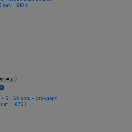
кат. - $10 )
+
?
 • 5 - 60 коп. • стандарт
 кат. - €75 )