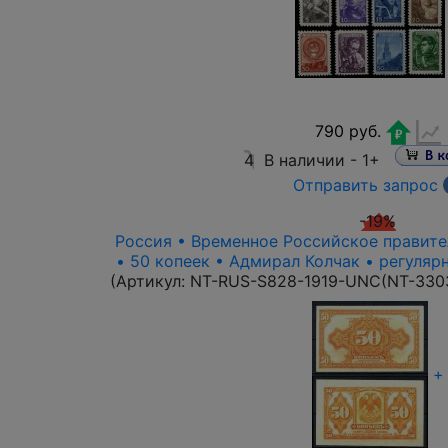
790 руб.
4
В наличии -
1+
Отправить запрос
-19%
Россия • Временное Российское правител
• 50 копеек • Адмирал Колчак • регуляр
(Артикул:
NT-RUS-S828-1919-UNC(NT-330
+