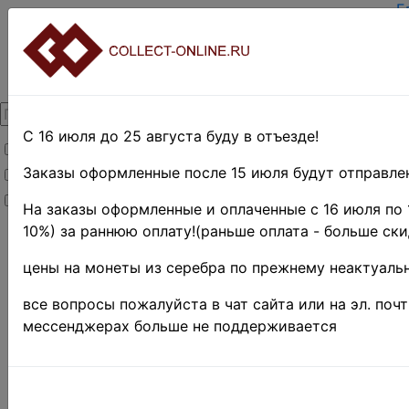
Г
З
В
О
К
Д
О
С 16 июля до 25 августа буду в отъезде!
Товары со скидкой
О
Т
Заказы оформленные после 15 июля будут отправлен
Товары в наличии
П
Новинки
П
На заказы оформленные и оплаченные с 16 июля по 
10%) за раннюю оплату!(раньше оплата - больше ски
Главная
»
Филателия
»
цены на монеты из серебра по прежнему неактуальн
Российская
Федерация(1992
все вопросы пожалуйста в чат сайта или на эл. поч
г.-н.д.)
»
1993 г.
мессенджерах больше не поддерживается
♦♦
Россия 
25 руб.