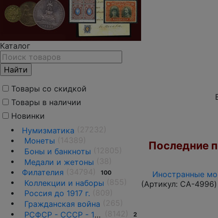
Каталог
Товары со скидкой
Товары в наличии
Новинки
(27232)
Нумизматика
(14389)
Монеты
Последние по
(12805)
Боны и банкноты
(38)
Медали и жетоны
(34794)
Филателия
100
Иностранные мон
(855)
Коллекции и наборы
(Артикул:
CA-4996
)
(809)
Россия до 1917 г.
(265)
Гражданская война
(8142)
РСФСР - СССР - 1918 - 1991
2