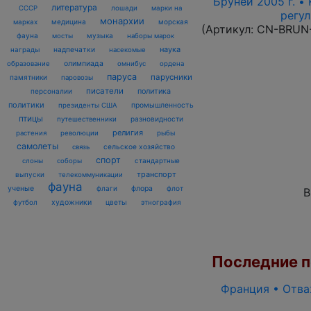
Бруней 2005 г. •
литература
лошади
марки на
СССР
регул
монархии
марках
медицина
морская
(Артикул:
CN-BRUN
фауна
музыка
мосты
наборы марок
наука
награды
надпечатки
насекомые
олимпиада
образование
омнибус
ордена
паруса
парусники
памятники
паровозы
писатели
политика
персоналии
политики
промышленность
президенты США
птицы
разновидности
путешественники
религия
рыбы
растения
революции
самолеты
сельское хозяйство
связь
спорт
стандартные
слоны
соборы
транспорт
выпуски
телекоммуникации
фауна
ученые
флаги
флора
флот
В
футбол
художники
цветы
этнография
Последние по
Франция • Отваж