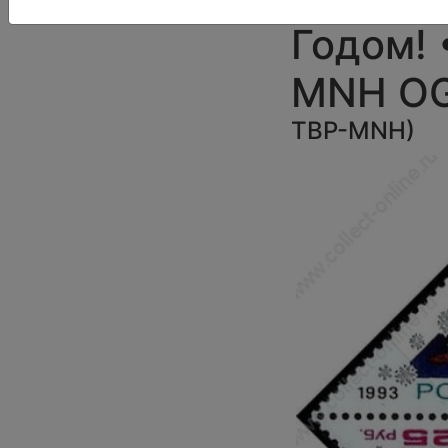
Годом! 
MNH O
TBP-MNH
)