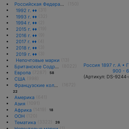
(150)
Российская Федерация(1992 г.-н.д.)
(31)
1992 г. ♦♦
(32)
1993 г. ♦♦
(2)
1994 г. ♦♦
(19)
2015 г. ♦♦
(9)
2016 г. ♦♦
(4)
2017 г. ♦♦
(3)
2018 г. ♦♦
(3)
2019 г. ♦♦
(13)
Непочтовые марки
Россия 1897 г. А • 
(8022)
Британское Содружество
900 - 
(7287)
Европа
58
(Артикул:
DS-9244-
(998)
США
(1672)
Французские колонии и территории
22
(641)
Америка
(1091)
Азия
(1419)
Африка
18
(120)
ООН
(3322)
Тематика
26
(1)
Непочтовые марки