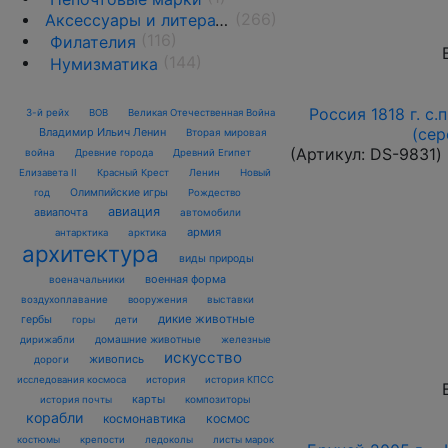
(266)
Аксессуары и литература
(116)
Филателия
(144)
Нумизматика
Россия 1818 г. с.
3-й рейх
ВОВ
Великая Отечественная Война
(сер
Владимир Ильич Ленин
Вторая мировая
(Артикул:
DS-9831
)
война
Древние города
Древний Египет
Елизавета II
Красный Крест
Ленин
Новый
Олимпийские игры
год
Рождество
авиация
авиапочта
автомобили
армия
антарктика
арктика
архитектура
виды природы
военная форма
военачальники
воздухоплавание
выставки
вооружения
дикие животные
гербы
горы
дети
домашние животные
железные
дирижабли
искусство
живопись
дороги
исследования космоса
история
история КПСС
карты
композиторы
история почты
корабли
космонавтика
космос
костюмы
крепости
ледоколы
листы марок