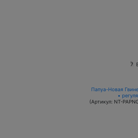
7
Папуа-Новая Гвинея
• регул
(Артикул:
NT-PAPN