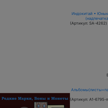
Индокитай • Юньнан
(надпечатка
(Артикул:
SA-4262
)
Альбомы(листы+па
(Артикул:
A1-6795-