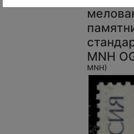
мелован
памятни
стандар
MNH O
MNH
)