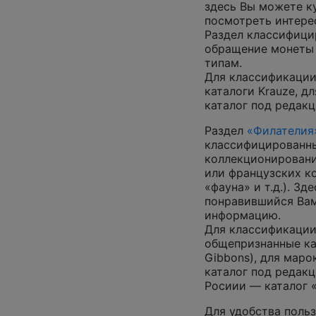
здесь Вы можете к
посмотреть интер
Раздел классифици
обращение монеты 
типам.
Для классификации
каталоги Krauze, д
каталог под редакц
Раздел
«Филателия
классифицированны
коллекционировани
или французских к
«фауна» и т.д.). З
понравившийся Вам
информацию.
Для классификации
общепризнанные ката
Gibbons), для маро
каталог под редакц
Росиии — каталог 
Для удобства польз