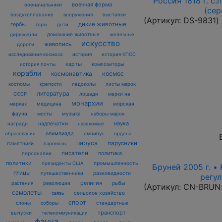
Россия 1818 г. с.
военная форма
военачальники
(сер
воздухоплавание
выставки
вооружения
(Артикул:
DS-9831
)
дикие животные
гербы
горы
дети
домашние животные
железные
дирижабли
искусство
живопись
дороги
исследования космоса
история
история КПСС
карты
композиторы
история почты
корабли
космонавтика
космос
костюмы
крепости
ледоколы
листы марок
литература
лошади
марки на
СССР
монархии
марках
медицина
морская
фауна
музыка
мосты
наборы марок
наука
награды
надпечатки
насекомые
олимпиада
образование
омнибус
ордена
паруса
парусники
памятники
паровозы
писатели
политика
персоналии
политики
промышленность
президенты США
Бруней 2005 г. •
птицы
разновидности
путешественники
регул
религия
рыбы
растения
революции
(Артикул:
CN-BRUN
самолеты
сельское хозяйство
связь
спорт
стандартные
слоны
соборы
транспорт
выпуски
телекоммуникации
фауна