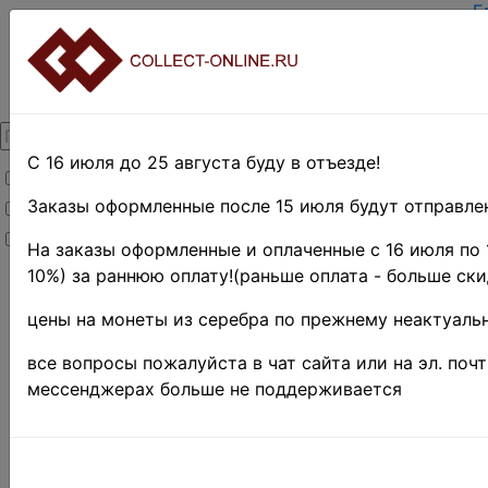
Г
З
В
О
К
Д
О
С 16 июля до 25 августа буду в отъезде!
Товары со скидкой
О
Т
Заказы оформленные после 15 июля будут отправлен
Товары в наличии
П
Новинки
П
На заказы оформленные и оплаченные с 16 июля по 
10%) за раннюю оплату!(раньше оплата - больше ски
Главная
»
Филателия
»
цены на монеты из серебра по прежнему неактуальн
Российская
Федерация(1992
все вопросы пожалуйста в чат сайта или на эл. поч
г.-н.д.)
»
1993 г.
мессенджерах больше не поддерживается
♦♦
Россия 
• 45 и 7