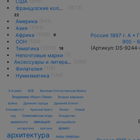
(998)
США
(1672)
Французские колонии и территории
22
(641)
Америка
(1091)
Азия
(1410)
Африка
Россия 1897 г. А • 
9
(120)
900 - 
ООН
(Артикул:
DS-9244-
(3313)
Тематика
18
(1)
Непочтовые марки
(266)
Аксессуары и литература
(116)
Филателия
(144)
Нумизматика
3-й рейх
ВОВ
Великая Отечественная Война
Владимир Ильич Ленин
Вторая мировая
война
Древние города
Древний Египет
Елизавета II
Красный Крест
Ленин
Новый
Олимпийские игры
год
Рождество
авиация
авиапочта
автомобили
армия
антарктика
арктика
архитектура
виды природы