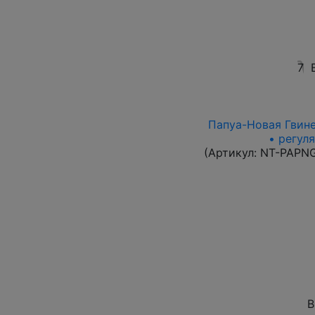
7
Папуа-Новая Гвинея
• регул
(Артикул:
NT-PAPN
В