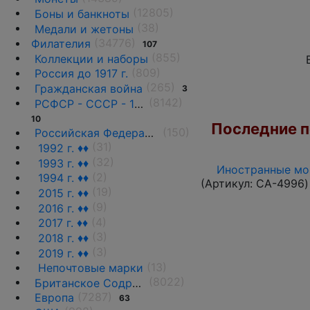
(12805)
Боны и банкноты
(38)
Медали и жетоны
(34776)
Филателия
107
(855)
Коллекции и наборы
(809)
Россия до 1917 г.
(265)
Гражданская война
3
(8142)
РСФСР - СССР - 1918 - 1991
10
Последние по
(150)
Российская Федерация(1992 г.-н.д.)
(31)
1992 г. ♦♦
(32)
1993 г. ♦♦
Иностранные мон
(2)
1994 г. ♦♦
(Артикул:
CA-4996
)
(19)
2015 г. ♦♦
(9)
2016 г. ♦♦
(4)
2017 г. ♦♦
(3)
2018 г. ♦♦
(3)
2019 г. ♦♦
(13)
Непочтовые марки
(8022)
Британское Содружество
(7287)
Европа
63