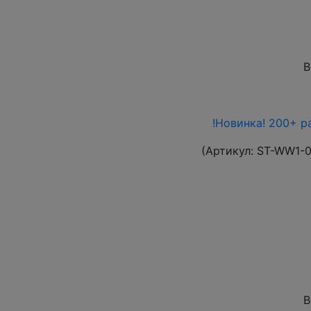
В
!Новинка! 200+ р
(Артикул:
ST-WW1-
В