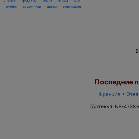
ученые
флаги
флора
флот
футбол
художники
цветы
этнография
В
Последние по
Франция • Отваж
(Артикул:
NB-4738-