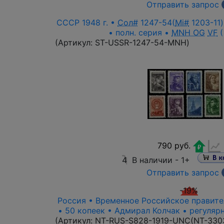
Отправить запрос
СССР 1948 г. •
Сол#
1247-54(
Mi#
1203-11)
• полн. серия •
MNH OG
VF
(
(Артикул:
ST-USSR-1247-54-MNH
)
790 руб.
4
В наличии -
1+
Отправить запрос
-19%
Россия • Временное Российское правител
• 50 копеек • Адмирал Колчак • регуляр
(Артикул:
NT-RUS-S828-1919-UNC(NT-330