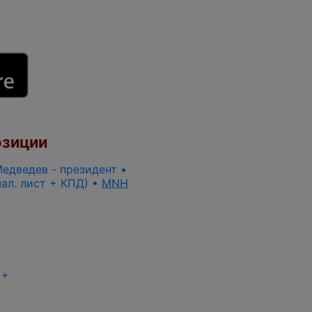
озиции
 Медведев - президент •
мал. лист + КПД) •
MNH
+