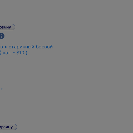
?
ов • старинный боевой
кат. - $10 )
+