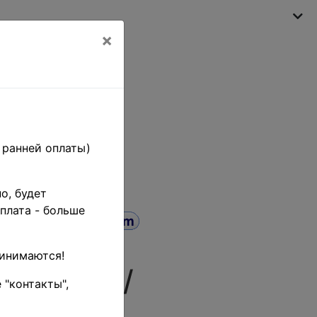
×
Моя корзина
(пусто)
 ранней оплаты)
о, будет
плата - больше
ринимаются!
К# 1929 /
 "контакты",
 В