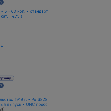
?
 • 5 - 60 коп. • стандарт
 кат. - €75 )
+
?
ьство 1919 г. • P# S828
ный выпуск • UNC пресс
3)
)