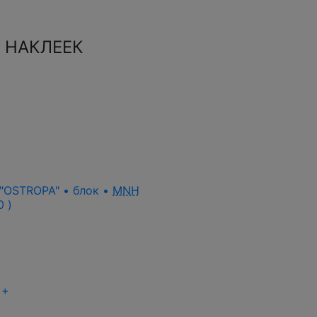
 НАКЛЕЕК
 "OSTROPA" • блок •
MNH
0 )
+