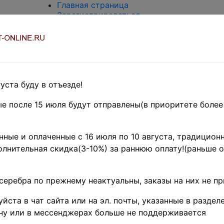
Главная страница
Зарегистрироваться
Вход с паролем
О проекте
Контакты
Доставка и возврат
Оплата
Оценка и покупка
уста буду в отъезде!
Термины и сокращения
Поиск по магазину
е после 15 июля будут отправлены(в приоритете более
Предварительные заказы!
Главная
»
ные и оплаченные с 16 июля по 10 августа, традиционн
Филателия
»
лнительная скидка(3-10%) за раннюю оплату!(раньше о
Российская
Федерация(1992
г.-н.д.)
»
2015 г.
серебра по прежнему неактуальны, заказы на них не п
♦♦
РОССИЯ 2015г. С
йста в чат сайта или на эл. почты, указанные в разделе
ну или в мессенджерах больше не поддерживается
50 ЛЕТ ВЫХОДА