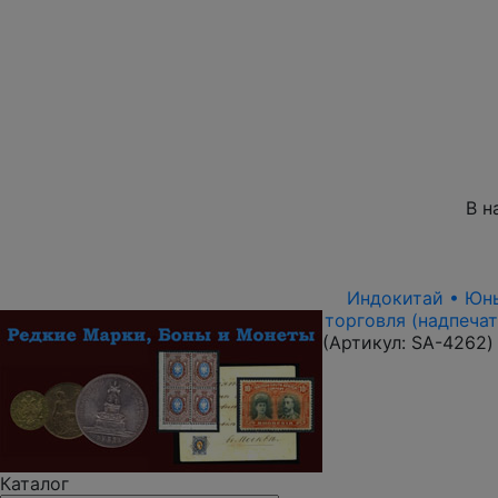
В н
Индокитай • Юньн
торговля (надпечат
(Артикул:
SA-4262
)
Каталог