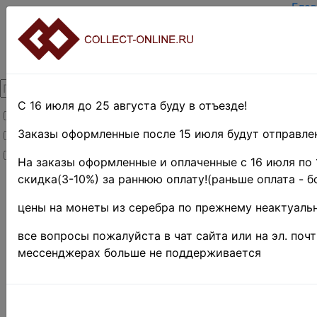
Глав
Зар
Вход
О п
Кон
Дост
Опл
С 16 июля до 25 августа буду в отъезде!
Товары со скидкой
Оцен
Тер
Заказы оформленные после 15 июля будут отправлен
Товары в наличии
Поис
Новинки
Пре
На заказы оформленные и оплаченные с 16 июля по 
скидка(3-10%) за раннюю оплату!(раньше оплата - б
Главная
»
Филателия
цены на монеты из серебра по прежнему неактуальн
»
США
»
1941 г. - н.
все вопросы пожалуйста в чат сайта или на эл. поч
д.
мессенджерах больше не поддерживается
США 195
1049 • 3