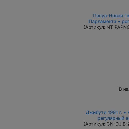
Папуа-Новая Гви
Парламента • ре
(Артикул:
NT-PAPN
В н
Джибути 1991 г. •
регулярный вы
(Артикул:
CN-DJIB-