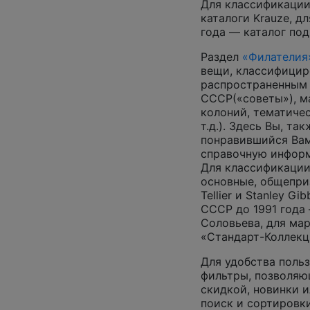
Для классификации
каталоги Krauze, д
года — каталог под
Раздел
«Филателия
вещи, классифицир
распространенным
СССР(«советы»), м
колоний, тематиче
т.д.). Здесь Вы, т
понравившийся Вам
справочную инфор
Для классификации
основные, общепризн
Tellier и Stanley G
СССР до 1991 года 
Соловьева, для ма
«Стандарт-Коллекц
Для удобства поль
фильтры, позволяю
скидкой, новинки и
поиск и сортировк