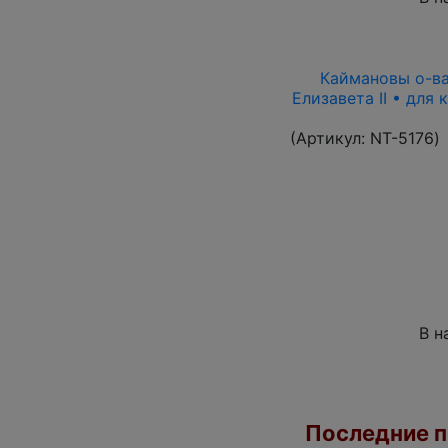
Каймановы о-ва 
Елизавета II • для
(Артикул:
NT-5176
)
В н
Последние по