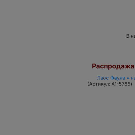
В н
Распродажа
Лаос Фауна • н
(Артикул:
A1-5765
)