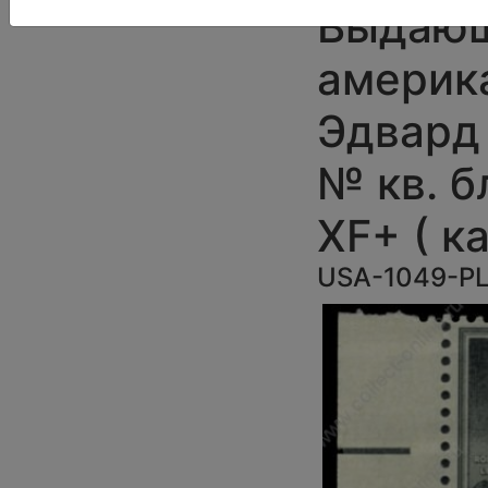
Выдаю
америк
Эдвард 
№ кв. 
XF+ ( ка
USA-1049-P