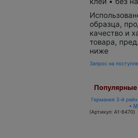
клей • без н
Использован
образца, про
качество и х
товара, пред
ниже
Запрос на поступл
Популярные 
Германия 3-й рейх 
•
M
(Артикул:
A1-8470
)