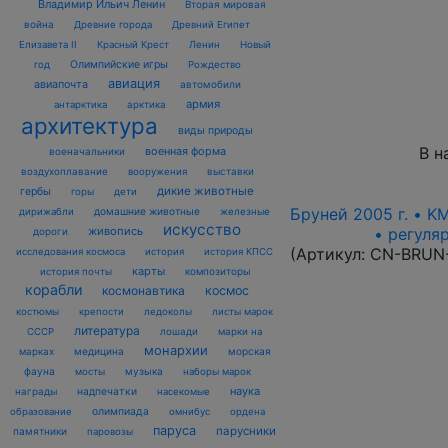
Владимир Ильич Ленин
Вторая мировая
война
Древние города
Древний Египет
Елизавета II
Красный Крест
Ленин
Новый
Олимпийские игры
год
Рождество
авиация
авиапочта
автомобили
армия
антарктика
арктика
архитектура
виды природы
В н
военная форма
военачальники
воздухоплавание
выставки
вооружения
дикие животные
гербы
горы
дети
Бруней 2005 г. • K
домашние животные
железные
дирижабли
искусство
• регуля
живопись
дороги
(Артикул:
CN-BRUN
исследования космоса
история
история КПСС
карты
композиторы
история почты
корабли
космонавтика
космос
костюмы
крепости
ледоколы
листы марок
литература
лошади
марки на
СССР
монархии
марках
медицина
морская
фауна
музыка
мосты
наборы марок
наука
награды
надпечатки
насекомые
олимпиада
образование
омнибус
ордена
паруса
парусники
памятники
паровозы