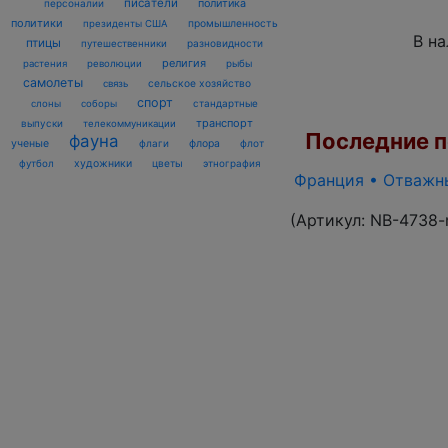
писатели
политика
персоналии
политики
промышленность
президенты США
В н
птицы
разновидности
путешественники
религия
рыбы
растения
революции
самолеты
сельское хозяйство
связь
спорт
стандартные
слоны
соборы
транспорт
выпуски
телекоммуникации
Последние по
фауна
ученые
флаги
флора
флот
футбол
художники
цветы
этнография
Франция • Отважны
(Артикул:
NB-4738-