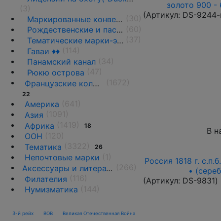
золото 900 - 
(3)
(Артикул:
DS-9244-
(30)
Маркированные конверты, ПК и вырезки
(60)
Рождественские и пасхальные этикетки
(37)
Тематические марки-этикетки
(114)
Гаваи ♦♦
(34)
Панамский канал
(47)
Рюкю острова
(1672)
Французские колонии и территории
22
(641)
Америка
(1091)
Азия
(1419)
Африка
18
В н
(120)
ООН
(3322)
Тематика
26
(1)
Непочтовые марки
Россия 1818 г. с.п.
(266)
Аксессуары и литература
• (сере
(116)
Филателия
(Артикул:
DS-9831
)
(144)
Нумизматика
3-й рейх
ВОВ
Великая Отечественная Война