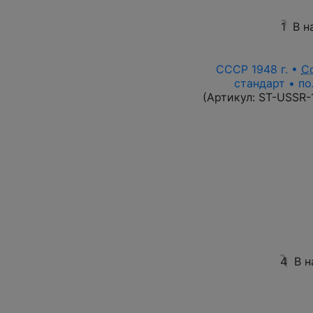
1
В н
СССР 1948 г. •
С
стандарт • по
(Артикул:
ST-USSR-
4
В н