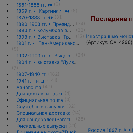
(8)
1861-1866 гг. ♦♦
(6)
1869 г. • "Картинки" ♦♦
(31)
1870-1888 гг. ♦♦
Последние по
(34)
1890-1903 гг. • Президенты и политики ♦♦
(22)
1893 г. • Колу́мбова выставка ♦♦
Иностранные монет
(13)
1898 г. • Выставка "Транс-Миссисипи" ♦♦
(Артикул:
CA-4996
)
1901 г. • "Пан-Американская выставка" ♦♦
(5)
(24)
1902-1903 гг. • "Выдающиеся граждане" ♦♦
1904 г. • выставка "Луизиана" ♦♦
(7)
(182)
1907-1940 гг.
(141)
1941 г. - н. д.
(49)
Авиапочта
(4)
Для доставки газет
(4)
Официальная почта
(32)
Служебные выпуски
(14)
Специальная доставка
(28)
Для бандеролей(Parcel post) ♦♦
(21)
Фискальные выпуски
Россия 1897 г. А • 
Лицензии на охоту("Duck stamps")