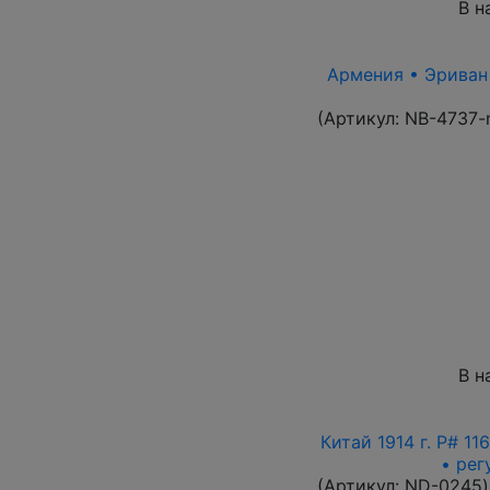
В н
Армения • Эриван 1
(Артикул:
NB-4737-
В н
Китай 1914 г. P# 1
• рег
(Артикул:
ND-0245
)