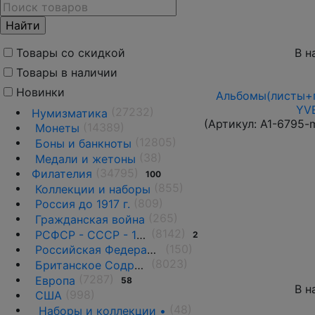
В н
Товары со скидкой
Товары в наличии
Новинки
Альбомы(листы+п
YVE
(27232)
Нумизматика
(Артикул:
A1-6795-
(14389)
Монеты
(12805)
Боны и банкноты
(38)
Медали и жетоны
(34795)
Филателия
100
(855)
Коллекции и наборы
(809)
Россия до 1917 г.
(265)
Гражданская война
(8142)
РСФСР - СССР - 1918 - 1991
2
(150)
Российская Федерация(1992 г.-н.д.)
(8023)
Британское Содружество
(7287)
Европа
58
В н
(998)
США
(48)
Наборы и коллекции •