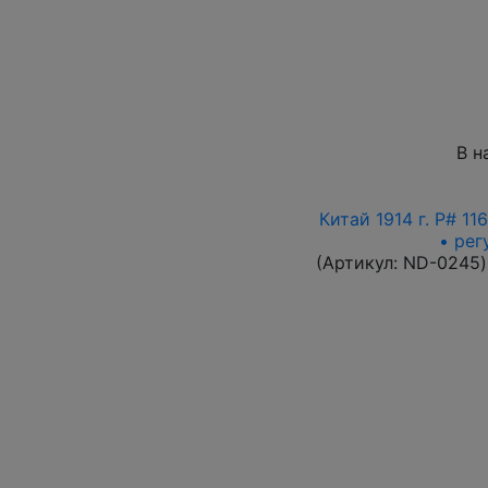
В н
Китай 1914 г. P# 1
• рег
(Артикул:
ND-0245
)