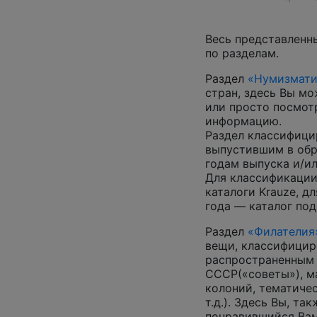
Весь представленн
по разделам.
Раздел
«Нумизмати
стран, здесь Вы м
или просто посмот
информацию.
Раздел классифици
выпустившим в обр
годам выпуска и/ил
Для классификации
каталоги Krauze, д
года — каталог под
Раздел
«Филателия
вещи, классифицир
распространенным
СССР(«советы»), м
колоний, тематиче
т.д.). Здесь Вы, т
понравившийся Вам