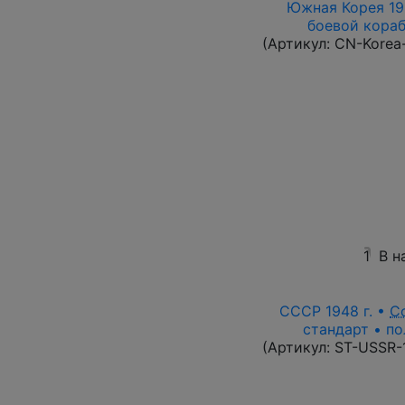
Южная Корея 196
боевой корабл
(Артикул:
CN-Korea
1
В н
СССР 1948 г. •
С
стандарт • по
(Артикул:
ST-USSR-