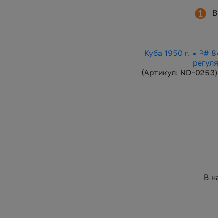
В
Куба 1950 г. • P# 
регул
(Артикул:
ND-0253
)
В н