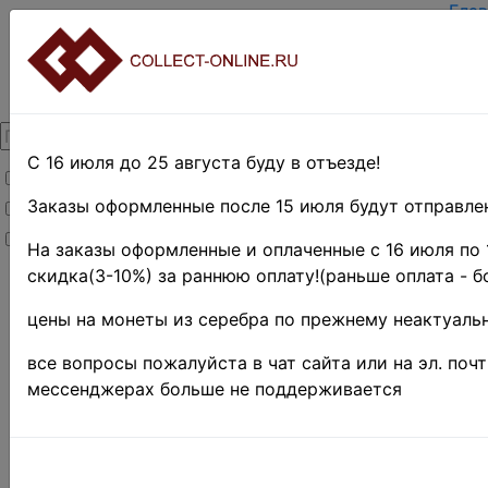
Глав
Зар
Вход
О п
Кон
Дост
Опл
С 16 июля до 25 августа буду в отъезде!
Товары со скидкой
Оцен
Тер
Заказы оформленные после 15 июля будут отправлен
Товары в наличии
Поис
Новинки
Пре
На заказы оформленные и оплаченные с 16 июля по 
скидка(3-10%) за раннюю оплату!(раньше оплата - б
Главная
»
Филателия
цены на монеты из серебра по прежнему неактуальн
»
США
»
1941 г. - н.
все вопросы пожалуйста в чат сайта или на эл. поч
д.
мессенджерах больше не поддерживается
США 196
5 c. • 6