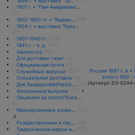
(13)
1898 г. • Выставка "Транс-Миссисипи" ♦♦
1901 г. • "Пан-Американская выставка" ♦♦
(5)
(24)
1902-1903 гг. • "Выдающиеся граждане" ♦♦
1904 г. • выставка "Луизиана" ♦♦
(7)
(182)
1907-1940 гг.
(141)
1941 г. - н. д.
(49)
Авиапочта
(4)
Для доставки газет
(4)
Официальная почта
Россия 1897 г. А • 
(32)
Служебные выпуски
золото 900 - 
(14)
Специальная доставка
(Артикул:
DS-9244-
(28)
Для бандеролей(Parcel post) ♦♦
(22)
Фискальные выпуски
1
Лицензии на охоту("Duck stamps")
(3)
(32)
Маркированные конверты, ПК и вырезки
2
(60)
Рождественские и пасхальные этикетки
(37)
Тематические марки-этикетки