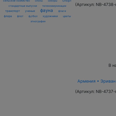
спорт
сельское хозяйство
слоны
соборы
(Артикул:
NB-4738-
стандартные выпуски
телекоммуникации
фауна
транспорт
ученые
флаги
флора
флот
футбол
художники
цветы
этнография
В н
Армения • Эриван 1
(Артикул:
NB-4737-