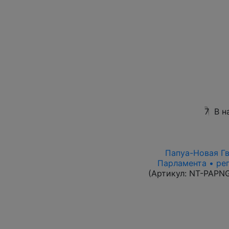
7
В н
Папуа-Новая Гви
Парламента • ре
(Артикул:
NT-PAPN