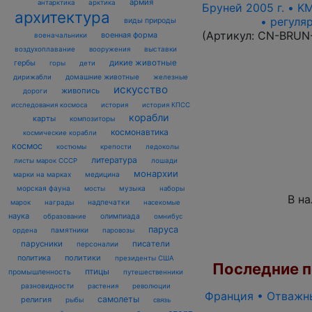
армия
антарктика
арктика
Бруней 2005 г. • K
архитектура
• регуля
виды природы
(Артикул:
CN-BRUN
военная форма
военачальники
воздухоплавание
выставки
вооружения
дикие животные
гербы
горы
дети
домашние животные
железные
дирижабли
искусство
живопись
дороги
исследования космоса
история
история КПСС
корабли
карты
композиторы
космонавтика
космические корабли
космос
костюмы
крепости
ледоколы
литература
лошади
листы марок СССР
монархии
марки на марках
медицина
морская фауна
музыка
мосты
наборы
В н
награды
надпечатки
марок
насекомые
наука
олимпиада
образование
омнибус
паруса
памятники
ордена
паровозы
парусники
писатели
персоналии
политика
политики
президенты США
Последние по
птицы
промышленность
путешественники
разновидности
растения
революции
Франция • Отважны
самолеты
религия
рыбы
связь