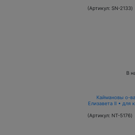
(Артикул:
SN-2133
)
В н
Каймановы о-ва 
Елизавета II • для
(Артикул:
NT-5176
)