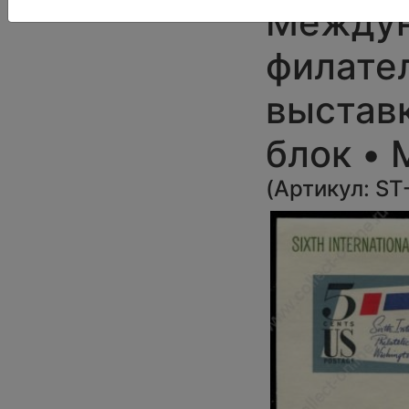
Междун
филате
выставк
блок •
(
Артикул:
ST