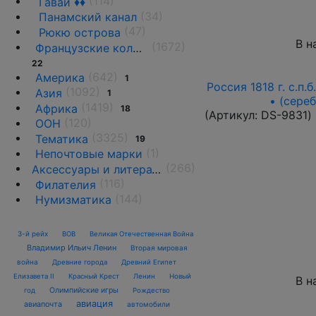
(114)
Гаваи ♦♦
(34)
Панамский канал
(47)
Рюкю острова
В н
(1672)
Французские колонии и территории
22
(642)
Америка
1
Россия 1818 г. с.п.
(1092)
Азия
1
• (сере
(1419)
Африка
18
(Артикул:
DS-9831
)
(120)
ООН
(3325)
Тематика
19
(1)
Непочтовые марки
(266)
Аксессуары и литература
(116)
Филателия
(144)
Нумизматика
3-й рейх
ВОВ
Великая Отечественная Война
Владимир Ильич Ленин
Вторая мировая
война
Древние города
Древний Египет
Елизавета II
Красный Крест
Ленин
Новый
В н
Олимпийские игры
год
Рождество
авиация
авиапочта
автомобили