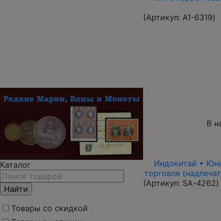
(Артикул:
A1-6319
)
В н
Индокитай • Юньн
Каталог
торговля (надпечат
(Артикул:
SA-4262
)
Товары со скидкой