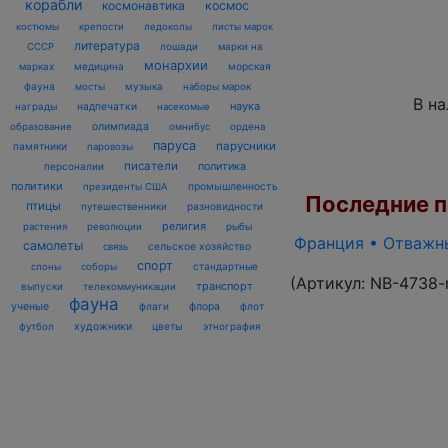
корабли
космонавтика
космос
костюмы
крепости
ледоколы
листы марок
литература
лошади
марки на
СССР
монархии
марках
медицина
морская
фауна
музыка
мосты
наборы марок
В н
наука
награды
надпечатки
насекомые
олимпиада
образование
омнибус
ордена
паруса
парусники
памятники
паровозы
писатели
политика
персоналии
политики
промышленность
президенты США
Последние по
птицы
разновидности
путешественники
религия
рыбы
растения
революции
Франция • Отважны
самолеты
сельское хозяйство
связь
спорт
стандартные
слоны
соборы
(Артикул:
NB-4738-
транспорт
выпуски
телекоммуникации
фауна
ученые
флаги
флора
флот
футбол
художники
цветы
этнография