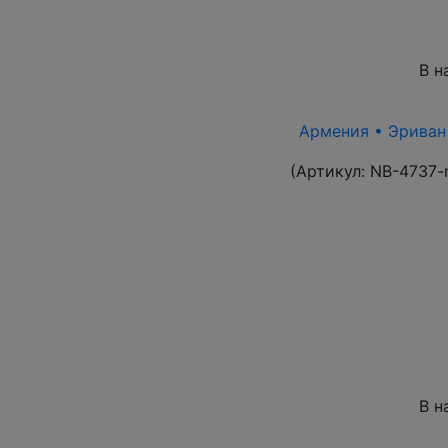
В н
Армения • Эриван 1
(Артикул:
NB-4737-
В н