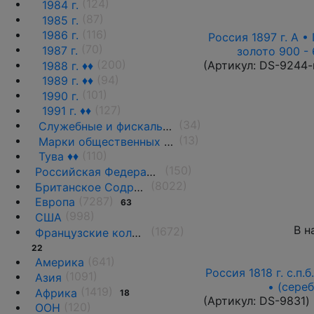
(124)
1984 г.
(87)
1985 г.
(116)
1986 г.
Россия 1897 г. А • 
(70)
1987 г.
золото 900 - 
(200)
(Артикул:
DS-9244-
1988 г. ♦♦
(94)
1989 г. ♦♦
(101)
1990 г.
(127)
1991 г. ♦♦
(34)
Служебные и фискальные выпуски
(13)
Марки общественных организаций, благотворительных фондов и обществ
(110)
Тува ♦♦
(150)
Российская Федерация(1992 г.-н.д.)
(8022)
Британское Содружество
(7287)
Европа
63
(998)
США
В н
(1672)
Французские колонии и территории
22
(641)
Америка
Россия 1818 г. с.п.
(1091)
Азия
• (сере
(1419)
Африка
18
(Артикул:
DS-9831
)
(120)
ООН