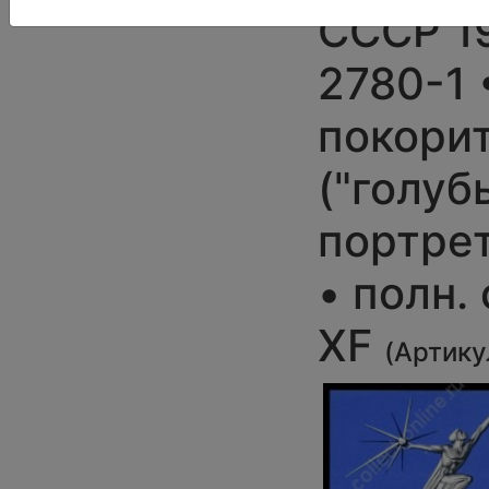
СССР 19
2780-1 
покори
("голуб
портре
• полн.
XF
(
Артику