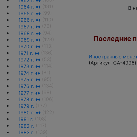
1963 г. ♦♦
(191)
1964 г. ♦♦
В н
(99)
1965 г. ♦♦
(110)
1966 г. ♦♦
(76)
1967 г. ♦♦
(94)
1968 г. ♦♦
Последние по
(123)
1969 г. ♦♦
(113)
1970 г. ♦♦
(136)
1971 г. ♦♦
Иностранные монет
(53)
1972 г. ♦♦
(Артикул:
CA-4996
)
(114)
1973 г. ♦♦
(81)
1974 г. ♦♦
(95)
1975 г. ♦♦
(134)
1976 г. ♦♦
(68)
1977 г. ♦♦
(106)
1978 г. ♦♦
(137)
1979 г.
(122)
1980 г. ♦♦
(108)
1981 г.
(117)
1982 г.
(139)
1983 г.