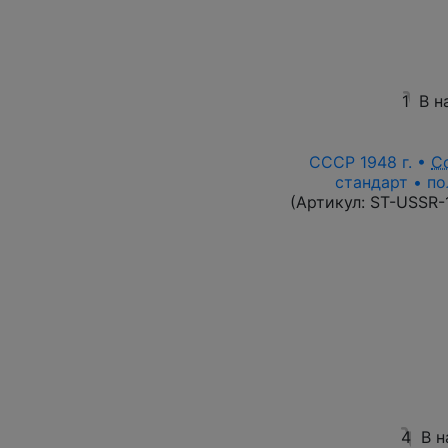
1
В н
СССР 1948 г. •
С
стандарт • по
(Артикул:
ST-USSR-
4
В н