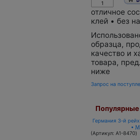
отличное со
клей • без н
Использован
образца, про
качество и х
товара, пред
ниже
Запрос на поступл
Популярные 
Германия 3-й рейх 
•
M
(Артикул:
A1-8470
)