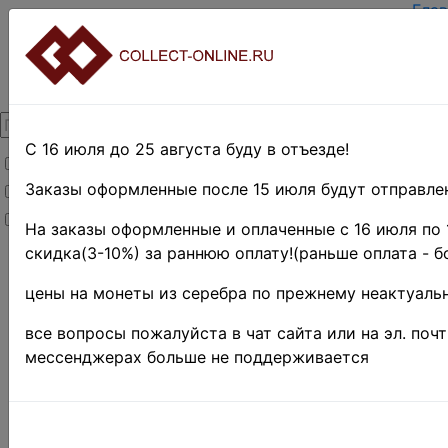
Глав
Зар
Вход
О п
Кон
Дост
Опл
С 16 июля до 25 августа буду в отъезде!
Товары со скидкой
Оцен
Тер
Заказы оформленные после 15 июля будут отправлен
Товары в наличии
Поис
Новинки
Пре
На заказы оформленные и оплаченные с 16 июля по 
скидка(3-10%) за раннюю оплату!(раньше оплата - б
Главная
»
Филателия
цены на монеты из серебра по прежнему неактуальн
»
РСФСР -
СССР -
все вопросы пожалуйста в чат сайта или на эл. поч
1918 - 1991
мессенджерах больше не поддерживается
»
СССР
1961-1991
гг.
»
1962
г. ♦♦
-8%