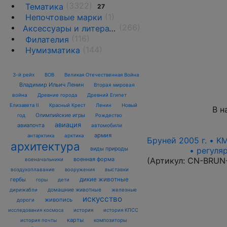
(3322)
Тематика
27
(1)
Непочтовые марки
(266)
Аксессуары и литература
(116)
Филателия
(144)
Нумизматика
3-й рейх
ВОВ
Великая Отечественная Война
Владимир Ильич Ленин
Вторая мировая
война
Древние города
Древний Египет
Елизавета II
Красный Крест
Ленин
Новый
В н
Олимпийские игры
год
Рождество
авиация
авиапочта
автомобили
армия
антарктика
арктика
Бруней 2005 г. • K
архитектура
• регуля
виды природы
(Артикул:
CN-BRUN
военная форма
военачальники
воздухоплавание
выставки
вооружения
дикие животные
гербы
горы
дети
домашние животные
железные
дирижабли
искусство
живопись
дороги
исследования космоса
история
история КПСС
карты
композиторы
история почты