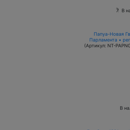
7
В н
Папуа-Новая Гви
Парламента • ре
(Артикул:
NT-PAPN
В н