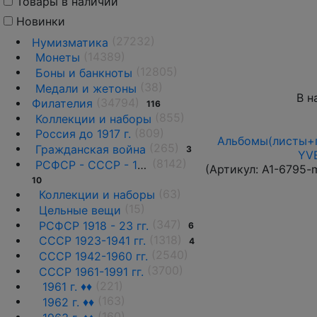
Товары в наличии
Новинки
(27232)
Нумизматика
(14389)
Монеты
(12805)
Боны и банкноты
(38)
Медали и жетоны
В н
(34794)
Филателия
116
(855)
Коллекции и наборы
(809)
Россия до 1917 г.
Альбомы(листы+п
(265)
Гражданская война
3
YVE
(8142)
РСФСР - СССР - 1918 - 1991
(Артикул:
A1-6795-
10
(63)
Коллекции и наборы
(15)
Цельные вещи
(347)
РСФСР 1918 - 23 гг.
6
(1318)
СССР 1923-1941 гг.
4
(2540)
СССР 1942-1960 гг.
(3700)
СССР 1961-1991 гг.
(221)
1961 г. ♦♦
(163)
1962 г. ♦♦
(160)