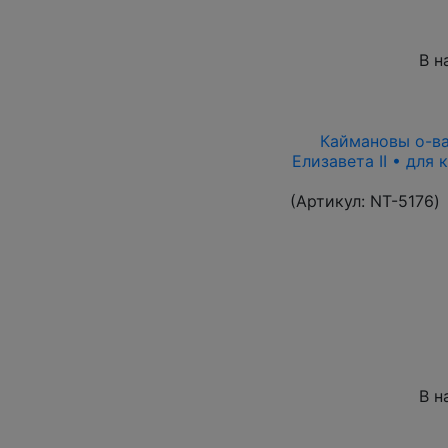
В н
Каймановы о-ва 
Елизавета II • для
(Артикул:
NT-5176
)
В н