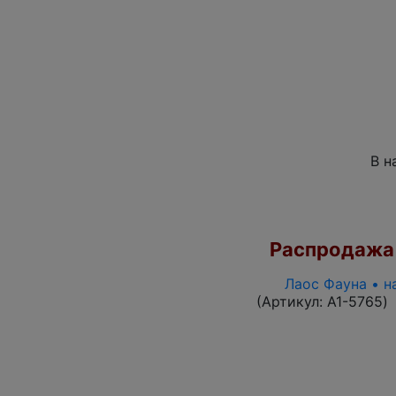
В н
Распродажа
Лаос Фауна • н
(Артикул:
A1-5765
)