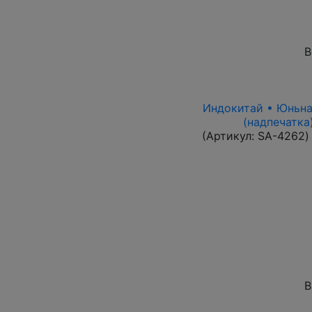
В
Индокитай • Юньнань
(надпечатка
(Артикул:
SA-4262
)
В