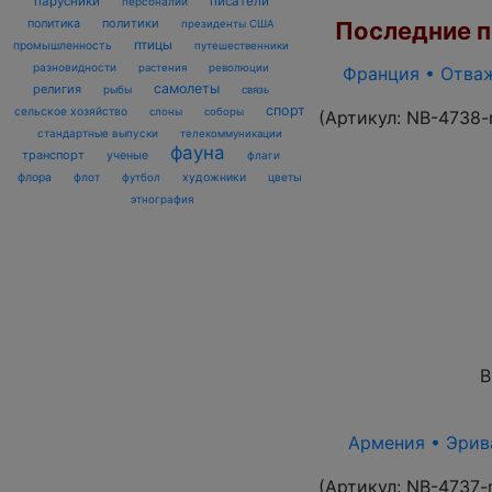
парусники
писатели
персоналии
политика
политики
Последние по
президенты США
птицы
промышленность
путешественники
разновидности
растения
революции
Франция • Отваж
самолеты
религия
рыбы
связь
спорт
сельское хозяйство
слоны
соборы
(Артикул:
NB-4738-
стандартные выпуски
телекоммуникации
фауна
транспорт
ученые
флаги
флора
флот
футбол
художники
цветы
этнография
В
Армения • Эрива
(Артикул:
NB-4737-