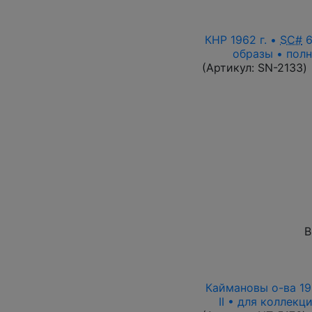
КНР 1962 г. •
SC#
6
образы • полн
(Артикул:
SN-2133
)
В
Каймановы о-ва 199
II • для коллекц