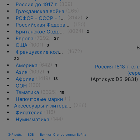
(809)
Россия до 1917 г.
(265)
Гражданская война
(8142)
РСФСР - СССР - 1918 - 1991
2
(150)
Российская Федерация(1992 г.-н.д.)
(8024)
Британское Содружество
2
(7292)
Европа
27
(1001)
США
3
В
(1672)
Французские колонии и территории
22
(642)
Америка
1
Россия 1818 г. с.п
(1092)
Азия
1
(сер
(1419)
Африка
(Артикул:
DS-9831
)
18
(120)
ООН
(3325)
Тематика
19
(1)
Непочтовые марки
(266)
Аксессуары и литература
(116)
Филателия
(144)
Нумизматика
3-й рейх
ВОВ
Великая Отечественная Война