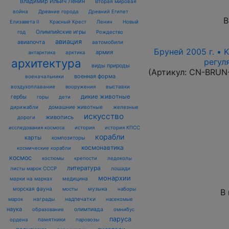
Владимир Ильич Ленин
Вторая мировая
война
Древние города
Древний Египет
В
Елизавета II
Красный Крест
Ленин
Новый
Олимпийские игры
год
Рождество
авиация
авиапочта
автомобили
Бруней 2005 г. • 
армия
антарктика
арктика
архитектура
регул
виды природы
(Артикул:
CN-BRUN
военная форма
военачальники
воздухоплавание
выставки
вооружения
дикие животные
гербы
горы
дети
домашние животные
железные
дирижабли
искусство
живопись
дороги
исследования космоса
история
история КПСС
корабли
карты
композиторы
космонавтика
космические корабли
космос
костюмы
крепости
ледоколы
литература
лошади
листы марок СССР
монархии
марки на марках
медицина
морская фауна
музыка
мосты
наборы
В
награды
надпечатки
марок
насекомые
наука
олимпиада
образование
омнибус
паруса
памятники
ордена
паровозы