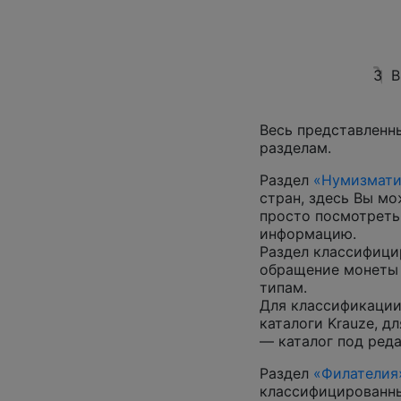
3
В
Весь представленн
разделам.
Раздел
«Нумизмати
стран, здесь Вы м
просто посмотреть
информацию.
Раздел классифици
обращение монеты 
типам.
Для классификации
каталоги Krauze, д
— каталог под ред
Раздел
«Филателия
классифицированны