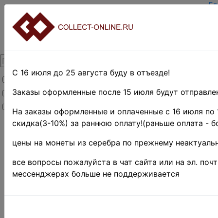
Гл
За
Вх
О 
Ко
До
Оп
С 16 июля до 25 августа буду в отъезде!
Товары со скидкой
Оц
Те
Заказы оформленные после 15 июля будут отправлен
Товары в наличии
По
Новинки
Пр
На заказы оформленные и оплаченные с 16 июля по 
скидка(3-10%) за раннюю оплату!(раньше оплата - б
Главная
»
Нумизматика
цены на монеты из серебра по прежнему неактуальн
»
Монеты
»
Россия до 1917
все вопросы пожалуйста в чат сайта или на эл. поч
г.
»
Копии и
мессенджерах больше не поддерживается
подделки
»
Серебряные
монеты(копии)
Y# 0774