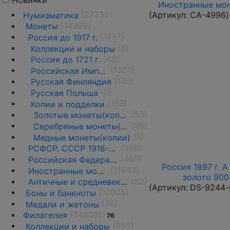
Новинки
Иностранные мон
(27232)
(Артикул:
CA-4996
)
Нумизматика
(14389)
Монеты
(1737)
Россия до 1917 г.
(8)
Коллекции и наборы
(48)
Россия до 1721 г.
(1381)
Российская Империя 1721 - 1919 гг.
(140)
Русская Финляндия
(0)
Русская Польша
(159)
Копии и подделки
(53)
Золотые монеты(копии)
(96)
Серебряные монеты(копии)
(8)
Медные монеты(копии)
(568)
РСФСР, СССР 1918-1991 гг.
(489)
Российская Федерация 1991 г.- н.д.
Россия 1897 г. А
(11543)
Иностранные монеты
золото 900 
(52)
Античные и средневековые государства
(Артикул:
DS-9244-
(12805)
Боны и банкноты
(38)
Медали и жетоны
(34809)
Филателия
76
(855)
Коллекции и наборы