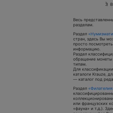
3
В
Весь представленн
разделам.
Раздел
«Нумизмати
стран, здесь Вы м
просто посмотреть
информацию.
Раздел классифици
обращение монеты 
типам.
Для классификации
каталоги Krauze, д
— каталог под ред
Раздел
«Филателия
классифицированны
коллекционировани
или французских к
«фауна» и т.д.). З