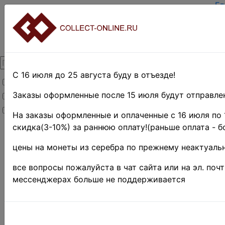
Гл
За
Вх
О 
Ко
До
Оп
С 16 июля до 25 августа буду в отъезде!
Товары со скидкой
Оц
Те
Заказы оформленные после 15 июля будут отправлен
Товары в наличии
По
Новинки
Пр
На заказы оформленные и оплаченные с 16 июля по 
скидка(3-10%) за раннюю оплату!(раньше оплата - б
Главная
»
Нумизматика
цены на монеты из серебра по прежнему неактуальн
»
Монеты
»
Россия до 1917
все вопросы пожалуйста в чат сайта или на эл. поч
г.
»
Копии и
мессенджерах больше не поддерживается
подделки
»
Серебряные
монеты(копии)
Y# 1501