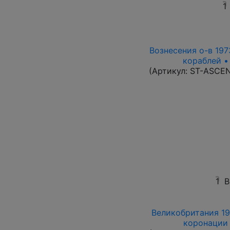
1
Вознесения о-в 1973
кораблей •
(Артикул:
ST-ASCE
1
В
Великобритания 19
коронации 