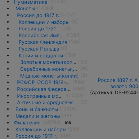
(27232)
Нумизматика
(14389)
Монеты
(1737)
Россия до 1917 г.
(8)
Коллекции и наборы
(48)
Россия до 1721 г.
(1381)
Российская Империя 1721 - 1919 гг.
(140)
Русская Финляндия
(0)
Русская Польша
(159)
Копии и подделки
(53)
Золотые монеты(копии)
(96)
Серебряные монеты(копии)
(8)
Медные монеты(копии)
Россия 1897 г. А
(568)
РСФСР, СССР 1918-1991 гг.
золото 900 
(489)
Российская Федерация 1991 г.- н.д.
(Артикул:
DS-9244-
(11543)
Иностранные монеты
(52)
Античные и средневековые государства
(12805)
Боны и банкноты
(38)
Медали и жетоны
(34794)
Филателия
108
(855)
Коллекции и наборы
(809)
Россия до 1917 г.