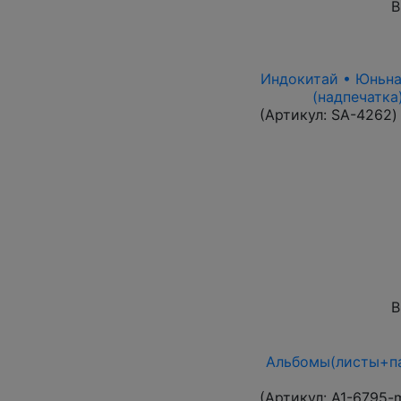
В
Индокитай • Юньнань
(надпечатка
(Артикул:
SA-4262
)
В
Альбомы(листы+па
(Артикул:
A1-6795-