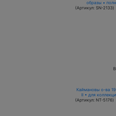
образы • полн
(Артикул:
SN-2133
)
В
Каймановы о-ва 199
II • для коллекц
(Артикул:
NT-5176
)