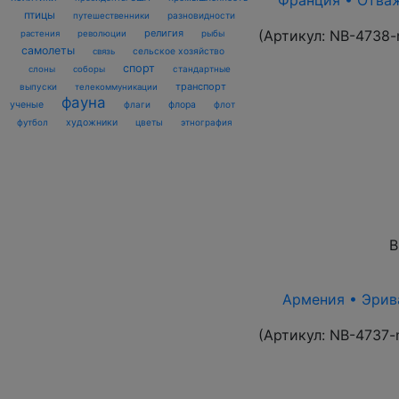
Франция • Отваж
птицы
разновидности
путешественники
религия
(Артикул:
NB-4738-
рыбы
растения
революции
самолеты
сельское хозяйство
связь
спорт
стандартные
слоны
соборы
транспорт
выпуски
телекоммуникации
фауна
ученые
флаги
флора
флот
футбол
художники
цветы
этнография
В
Армения • Эрива
(Артикул:
NB-4737-