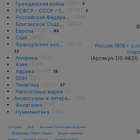
(265)
Гражданская война
3
(8142)
РСФСР - СССР - 1918 - 1991
2
(150)
Российская Федерация(1992 г.-н.д.)
(8022)
Британское Содружество
В
(7287)
Европа
63
(998)
США
(1672)
Французские колонии и территории
Россия 1818 г. с.п
22
(сер
(641)
Америка
(Артикул:
DS-9831
)
(1091)
Азия
(1419)
Африка
18
(120)
ООН
(3322)
Тематика
27
(1)
Непочтовые марки
(266)
Аксессуары и литература
(116)
Филателия
(144)
Нумизматика
3-й рейх
ВОВ
Великая Отечественная Война
В
Владимир Ильич Ленин
Вторая мировая
война
Древние города
Древний Египет