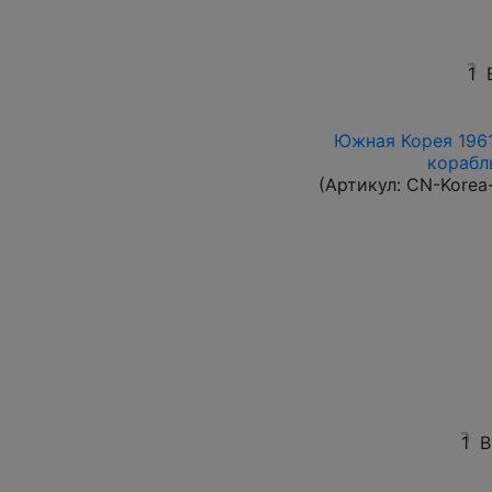
1
Южная Корея 1961
корабль
(Артикул:
CN-Korea
1
В