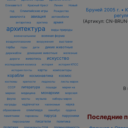
Елизавета II
Красный Крест
Ленин
Новый
Бруней 2005 г. • 
Олимпийские игры
год
Рождество
регул
авиация
авиапочта
автомобили
(Артикул:
CN-BRUN
армия
антарктика
арктика
архитектура
виды природы
военная форма
военачальники
воздухоплавание
выставки
вооружения
дикие животные
гербы
горы
дети
домашние животные
железные
дирижабли
искусство
живопись
дороги
исследования космоса
история
история КПСС
карты
композиторы
история почты
корабли
космонавтика
космос
костюмы
крепости
ледоколы
листы марок
литература
лошади
марки на
В
СССР
монархии
марках
медицина
морская
фауна
музыка
мосты
наборы марок
наука
награды
надпечатки
насекомые
олимпиада
образование
омнибус
ордена
Последние по
паруса
парусники
памятники
паровозы
писатели
политика
персоналии
политики
промышленность
президенты США