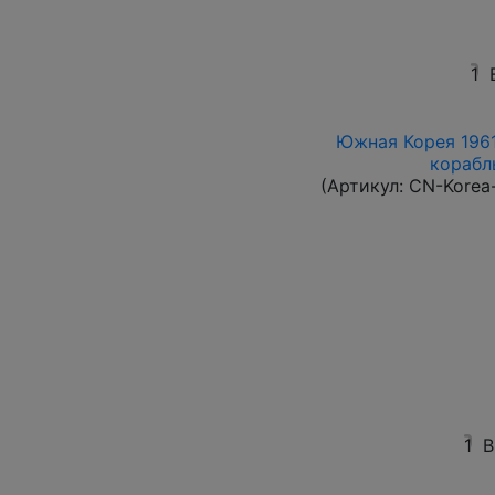
1
Южная Корея 1961
корабль
(Артикул:
CN-Korea
1
В