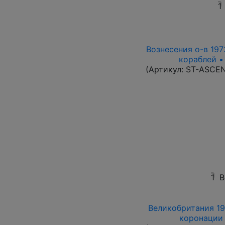
1
Вознесения о-в 1973
кораблей •
(Артикул:
ST-ASCE
1
В
Великобритания 19
коронации 