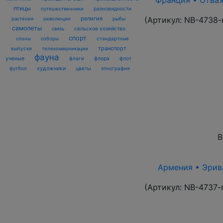
Франция • Отваж
птицы
разновидности
путешественники
религия
(Артикул:
NB-4738-
рыбы
растения
революции
самолеты
сельское хозяйство
связь
спорт
стандартные
слоны
соборы
транспорт
выпуски
телекоммуникации
фауна
ученые
флаги
флора
флот
футбол
художники
цветы
этнография
В
Армения • Эрива
(Артикул:
NB-4737-