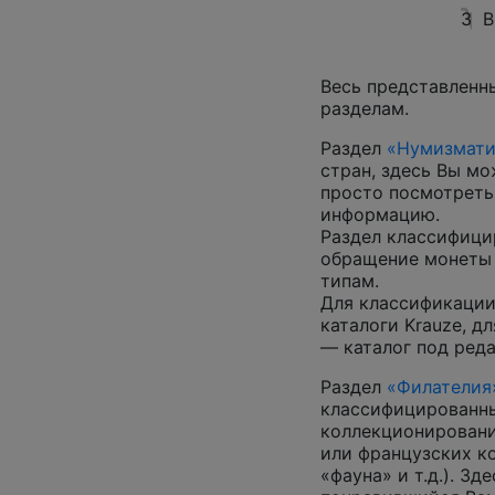
3
В
Весь представленн
разделам.
Раздел
«Нумизмати
стран, здесь Вы м
просто посмотреть
информацию.
Раздел классифици
обращение монеты 
типам.
Для классификации
каталоги Krauze, д
— каталог под ред
Раздел
«Филателия
классифицированны
коллекционировани
или французских к
«фауна» и т.д.). З