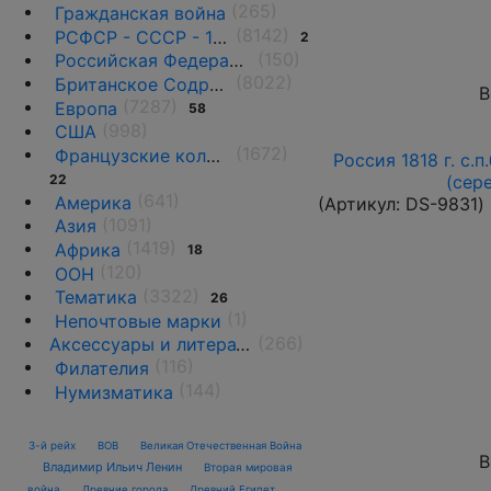
(265)
Гражданская война
(8142)
РСФСР - СССР - 1918 - 1991
2
(150)
Российская Федерация(1992 г.-н.д.)
(8022)
Британское Содружество
В
(7287)
Европа
58
(998)
США
(1672)
Французские колонии и территории
Россия 1818 г. с.п
22
(сер
(641)
Америка
(Артикул:
DS-9831
)
(1091)
Азия
(1419)
Африка
18
(120)
ООН
(3322)
Тематика
26
(1)
Непочтовые марки
(266)
Аксессуары и литература
(116)
Филателия
(144)
Нумизматика
3-й рейх
ВОВ
Великая Отечественная Война
В
Владимир Ильич Ленин
Вторая мировая
война
Древние города
Древний Египет