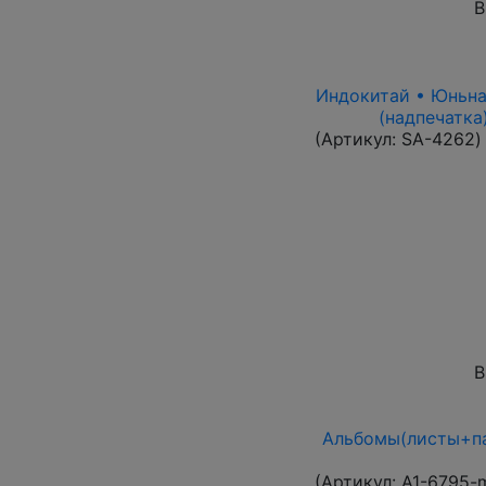
В
Индокитай • Юньнань
(надпечатка
(Артикул:
SA-4262
)
В
Альбомы(листы+па
(Артикул:
A1-6795-