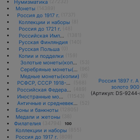
(27232)
Нумизматика
(14389)
Монеты
(1737)
Россия до 1917 г.
(8)
Коллекции и наборы
(48)
Россия до 1721 г.
(1381)
Российская Империя 1721 - 1919 гг.
(140)
Русская Финляндия
(0)
Русская Польша
(159)
Копии и подделки
(53)
Золотые монеты(копии)
(96)
Серебряные монеты(копии)
(8)
Медные монеты(копии)
Россия 1897 г. А
(568)
РСФСР, СССР 1918-1991 гг.
золото 900 
(489)
Российская Федерация 1991 г.- н.д.
(Артикул:
DS-9244-
(11543)
Иностранные монеты
(52)
Античные и средневековые государства
(12805)
Боны и банкноты
(38)
Медали и жетоны
(34794)
Филателия
100
(855)
Коллекции и наборы
(809)
Россия до 1917 г.