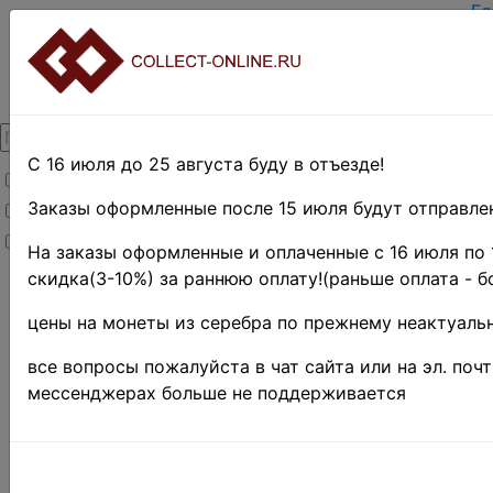
Гл
За
Вх
О 
Ко
До
Оп
С 16 июля до 25 августа буду в отъезде!
Товары со скидкой
Оц
Те
Заказы оформленные после 15 июля будут отправлен
Товары в наличии
По
Новинки
Пр
На заказы оформленные и оплаченные с 16 июля по 
скидка(3-10%) за раннюю оплату!(раньше оплата - б
Главная
»
Нумизматика
цены на монеты из серебра по прежнему неактуальн
»
Монеты
»
Россия до 1917
все вопросы пожалуйста в чат сайта или на эл. поч
г.
»
Копии и
мессенджерах больше не поддерживается
подделки
»
Серебряные
монеты(копии)
Y# 1526