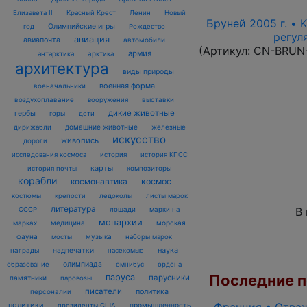
Елизавета II
Красный Крест
Ленин
Новый
Бруней 2005 г. • 
Олимпийские игры
год
Рождество
регул
авиация
авиапочта
автомобили
(Артикул:
CN-BRUN
армия
антарктика
арктика
архитектура
виды природы
военная форма
военачальники
воздухоплавание
выставки
вооружения
дикие животные
гербы
горы
дети
домашние животные
железные
дирижабли
искусство
живопись
дороги
исследования космоса
история
история КПСС
карты
композиторы
история почты
корабли
космонавтика
космос
костюмы
крепости
ледоколы
листы марок
литература
лошади
марки на
В
СССР
монархии
марках
медицина
морская
фауна
музыка
мосты
наборы марок
наука
награды
надпечатки
насекомые
олимпиада
образование
омнибус
ордена
Последние по
паруса
парусники
памятники
паровозы
писатели
политика
персоналии
политики
промышленность
президенты США