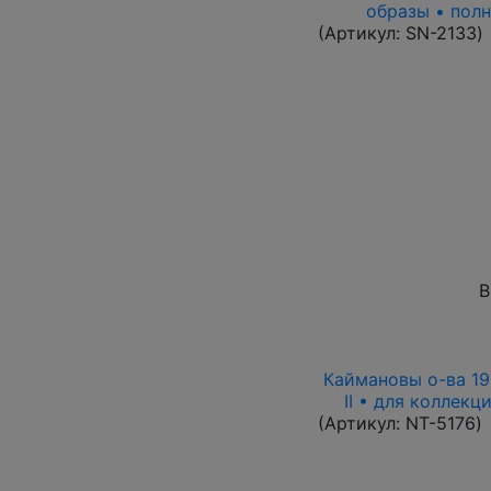
образы • полн
(Артикул:
SN-2133
)
В
Каймановы о-ва 199
II • для коллекц
(Артикул:
NT-5176
)