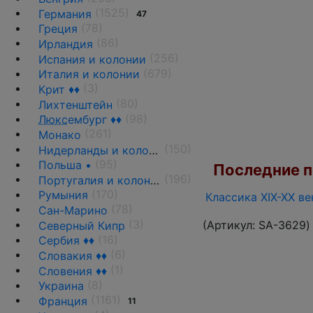
(1525)
Германия
47
(78)
Греция
(86)
Ирландия
(256)
Испания и колонии
(679)
Италия и колонии
(3)
Крит ♦♦
(80)
Лихтенштейн
(98)
Люкс
ембург ♦♦
(261)
Монако
(150)
Нидерланды и колонии
(95)
Польша •
Последние по
(196)
Португалия и колонии
(170)
Румыния
Классика XIX-XX ве
(78)
Сан-Марино
(3)
(Артикул:
SA-3629
)
Северный Кипр
(16)
Сербия ♦♦
(6)
Словакия ♦♦
(1)
Словения ♦♦
(8)
Украина
(1161)
Франция
11