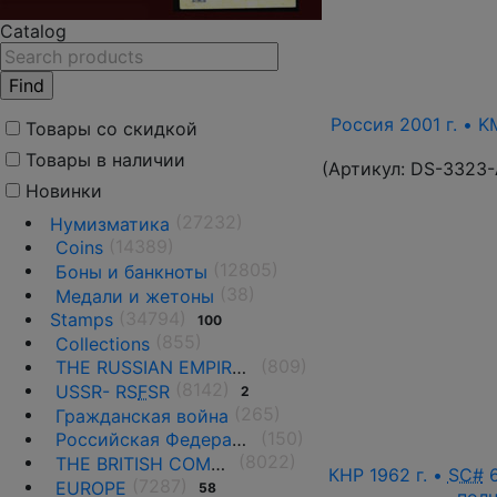
Catalog
Россия 2001 г. • K
Товары со скидкой
Товары в наличии
(Артикул:
DS-3323
Новинки
(27232)
Нумизматика
(14389)
Coins
(12805)
Боны и банкноты
(38)
Медали и жетоны
(34794)
Stamps
100
(855)
Collections
(809)
THE RUSSIAN EMPIRE UNTIL 1917.
(8142)
USSR- RS
F
SR
2
(265)
Гражданская война
(150)
Российская Федерация(1992 г.-н.д.)
(8022)
THE BRITISH COMMONWEALTH
КНР 1962 г. •
SC#
6
(7287)
EUROPE
58