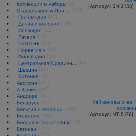
полн
(3)
Коллекции и наборы
(Артикул:
SN-2133
)
(451)
Скандинавия и Прибалтика
(40)
Гренландия
(110)
Дания и колонии
(22)
Исландия
(32)
Латвия
(18)
Литва ♦♦
(58)
Норвегия •
(50)
Финляндия
(16)
Центральная(Срединная) Литва
(92)
Швеция
(12)
Эстония
(461)
Австрия
(147)
Албания
(51)
Андорра
Каймановы о-ва 19
(34)
Беларусь
коллекц
(208)
Бельгия и колонии
(Артикул:
NT-5176
)
(103)
Болгария
(33)
Босния и Герцеговина
(173)
Ватикан
(203)
Венгрия