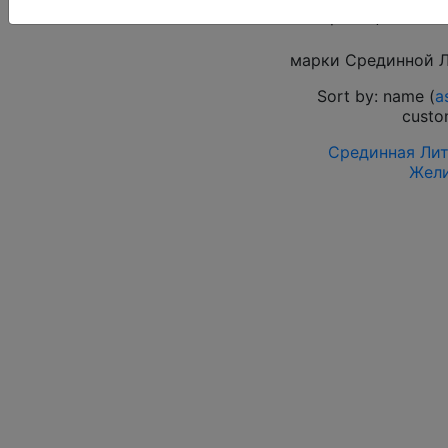
Выберите файл
марки Срединной 
Sort by: name (
a
custo
Срединная Литв
Жели