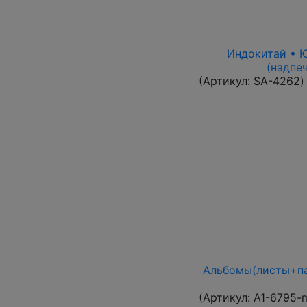
Индокитай • Юн
(надпе
(Артикул:
SA-4262
)
Альбомы(листы+па
(Артикул:
A1-6795-