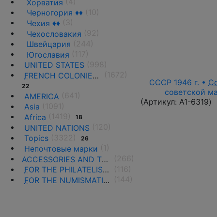
(4)
Хорватия
(10)
Черногория ♦♦
(3)
Чехия ♦♦
(92)
Чехословакия
(244)
Швейцария
(117)
Югославия
(998)
UNITED STATES
(1672)
F
RENCH COLONIES AND THE TERRITORIES
СССР 1946 г. •
С
22
советской ма
(641)
AMERICA
(Артикул:
A1-6319
)
(1091)
Asia
(1419)
Africa
18
(120)
UNITED NATIONS
(3322)
Topics
26
(1)
Непочтовые марки
(266)
ACCESSORIES AND THE LITERATURE
(116)
F
OR THE PHILATELISTS
(144)
F
OR THE NUMISMATISTS