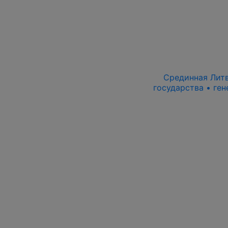
Срединная Литва
государства • ген