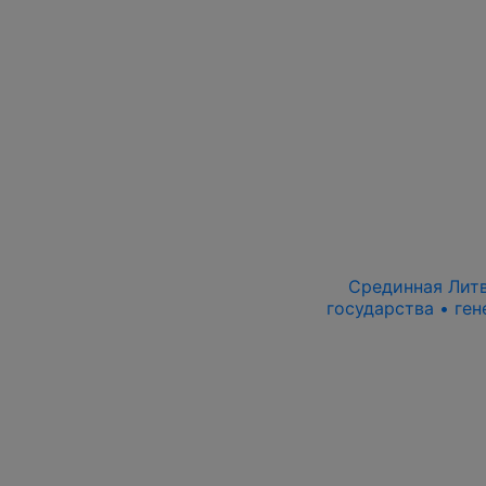
Срединная Литва
государства • ген