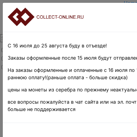
Hom
Creat
Login
About
Cont
DELI
Paym
С 16 июля до 25 августа буду в отъезде!
Товары со скидкой
Оцен
TERM
Заказы оформленные после 15 июля будут отправлен
Товары в наличии
EASY
Новинки
Пред
На заказы оформленные и оплаченные с 16 июля по 
раннюю оплату!(раньше оплата - больше скидка)
Home
»
Stamps
»
EUROPE
»
Скандин
цены на монеты из серебра по прежнему неактуальн
и Прибалтика
»
Центральная(Среди
все вопросы пожалуйста в чат сайта или на эл. поч
Литва
больше не поддерживается
Поиск в категории 
цена от
Поиск в категории