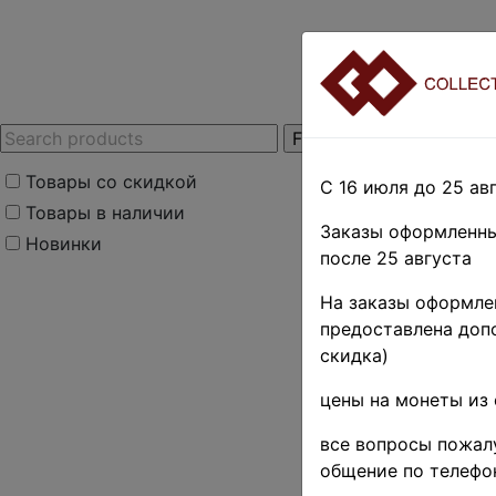
Товары со скидкой
С 16 июля до 25 авг
Товары в наличии
Заказы оформленны
Новинки
после 25 августа
Home
»
Stamps
»
E
На заказы оформлен
Поиск в категории 
предоставлена допо
скидка)
Поиск в категории
цены на монеты из 
Выберите файл
все вопросы пожалу
общение по телефо
почтовые марки Ит