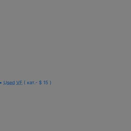
 •
Used
VF
( кат.- $ 15 )