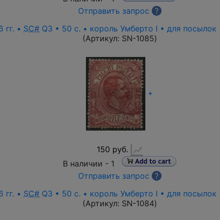
Отправить запрос
?
 гг. •
SC#
Q3 • 50 c. • король Умберто I • для посылок
(Артикул:
SN-1085
)
+
150 руб.
В наличии -
1
Отправить запрос
?
 гг. •
SC#
Q3 • 50 c. • король Умберто I • для посылок
(Артикул:
SN-1084
)