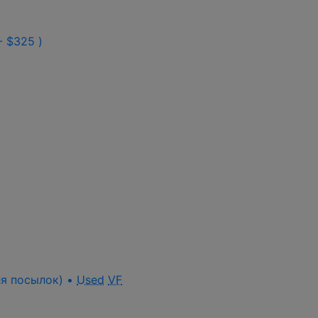
.- $325 )
для посылок) •
Used
VF