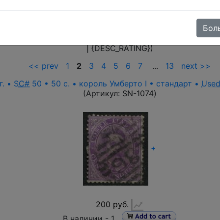
и ♦♦
(30)
Государства до 1861 г.
(43)
Королевство 1861-1
фисы за рубежом
(12)
Фиуме
(92)
Итальянские колонии
Бол
nding
|
descending
), price (
ascending
|
descending
), cust
| {DESC_RATING})
<< prev
1
2
3
4
5
6
7
...
13
next >>
г. •
SC#
50 • 50 c. • король Умберто I • стандарт •
Use
(Артикул:
SN-1074
)
+
200 руб.
В наличии -
1