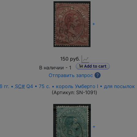
+
150 руб.
В наличии -
1
Отправить запрос
?
 гг. •
SC#
Q4 • 75 c. • король Умберто I • для посылок
(Артикул:
SN-1091
)
+