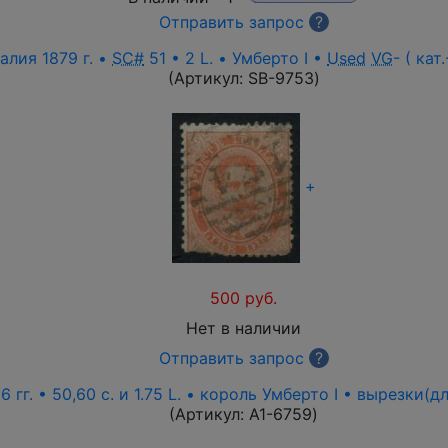
Отправить запрос
?
алия 1879 г. •
SC#
51 • 2 L. • Умберто I •
Used
VG
- ( кат
(Артикул:
SB-9753
)
+
500 руб.
Нет в наличии
Отправить запрос
?
 гг. • 50,60 c. и 1.75 L. • король Умберто I • вырезки(
(Артикул:
A1-6759
)