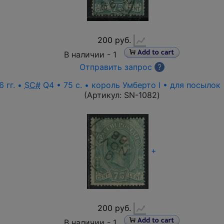
200 руб.
В наличии -
1
Отправить запрос
?
 гг. •
SC#
Q4 • 75 c. • король Умберто I • для посылок
(Артикул:
SN-1082
)
+
200 руб.
В наличии -
1