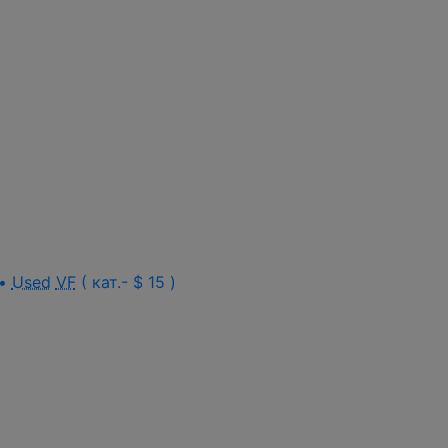
 •
Used
VF
( кат.- $ 15 )