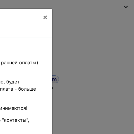
×
My shopping cart
(empty)
 ранней оплаты)
о, будет
а от
до
плата - больше
ринимаются!
 "контакты",