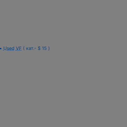
 •
Used
VF
( кат.- $ 15 )