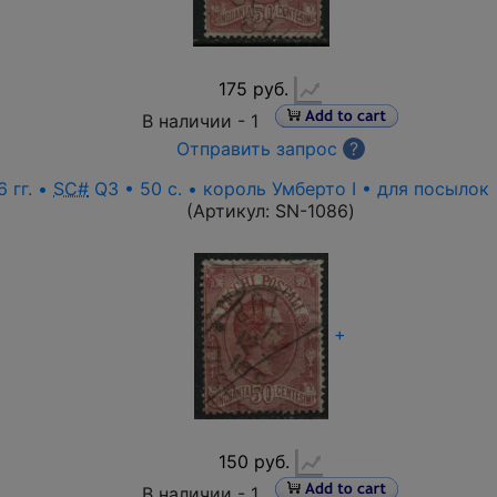
175 руб.
В наличии -
1
Отправить запрос
?
 гг. •
SC#
Q3 • 50 c. • король Умберто I • для посылок
(Артикул:
SN-1086
)
+
150 руб.
В наличии -
1