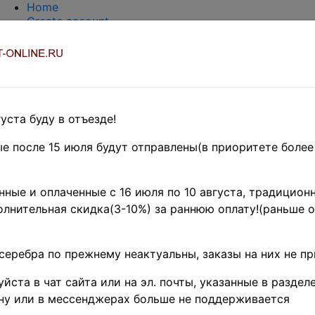
Home
Create account
Login
About Collect-Online
Contacts
DELIVERY
Payment
Оценка и покупка
уста буду в отъезде!
TERMS AND WORDS REDUCTIONS
EASY SEARCH
е после 15 июля будут отправлены(в приоритете более
Предварительные заказы!
UROPE
»
Италия и колонии
ные и оплаченные с 16 июля по 10 августа, традиционн
- название товара
Поиск
цен
лнительная скидка(3-10%) за раннюю оплату!(раньше о
 - по изображению товара (тестовый режим)
серебра по прежнему неактуальны, заказы на них не п
йста в чат сайта или на эл. почты, указанные в разделе
ну или в мессенджерах больше не поддерживается
алии