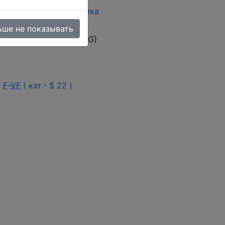
946 гг.
(362)
Республика
(44)
ьше не показывать
omer rating ({ASC_RATING}
d
F
-
VF
( кат.- $ 22 )