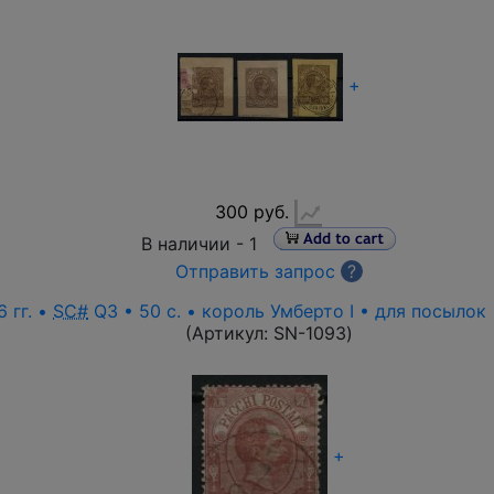
+
300 руб.
В наличии -
1
Отправить запрос
?
 гг. •
SC#
Q3 • 50 c. • король Умберто I • для посылок
(Артикул:
SN-1093
)
+