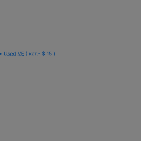
 •
Used
VF
( кат.- $ 15 )