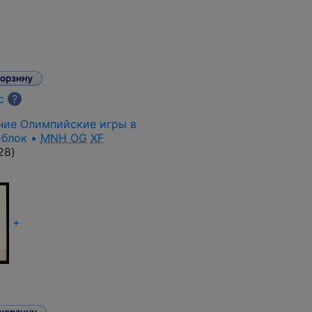
с
?
мние Олимпийские игры в
-блок •
MNH OG
XF
28
)
+