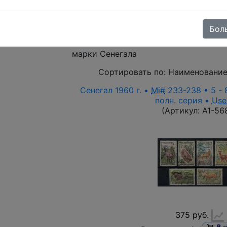
режим)
Выберите файл
Бол
марки Сенегала
Сортировать по:
Наименование
Сенегал 1960 г. •
Mi#
233-238 • 5 - 
полн. серия •
Use
(Артикул:
A1-56
375 руб.