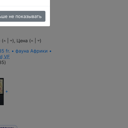
ьше не показывать
 (
|
),
Цена (
|
)
85 fr. • фауна Африки •
d
VF
85
)
+