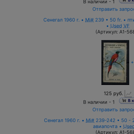
В наличии -
1
Отправить запро
Сенегал 1960 г. •
Mi#
239 • 50 fr. • п
•
Used
VF
(Артикул:
A1-56
+
125 руб.
В наличии -
1
Отправить запро
Сенегал 1960 г. •
Mi#
239-242 • 50 - 
авиапочта •
Use
(Артикул:
A1-56