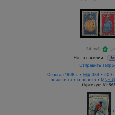
34 руб.
Нет в наличии
Отправить запро
Сенегал 1968 г. •
Mi#
384 • 500 f
авиапочта • концовка •
MNH 
(Артикул:
A1-56
+