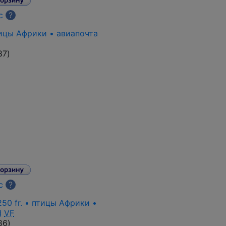
с
?
тицы Африки • авиапочта
87
)
с
?
250 fr. • птицы Африки •
d
VF
86
)