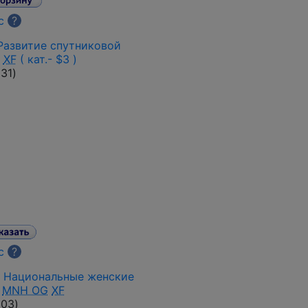
с
?
 Развитие спутниковой
XF
( кат.- $3 )
31
)
+
с
?
 • Национальные женские
•
MNH OG
XF
203
)