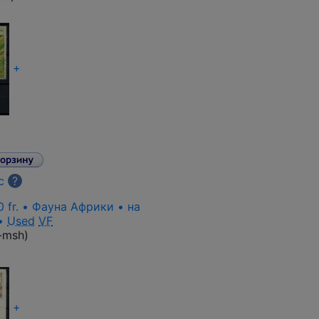
+
с
?
0 fr. • Фауна Африки • на
 •
Used
VF
-msh
)
+