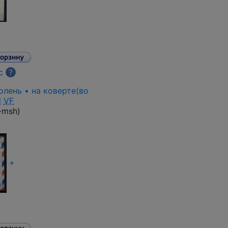
с
?
• олень • на коверте(во
d
VF
-msh
)
+