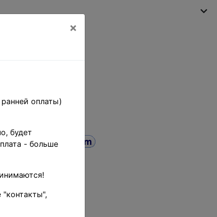
×
Моя корзина
(пусто)
 ранней оплаты)
о, будет
плата - больше
Поиск
ринимаются!
до
 "контакты",
 товара (тестовый