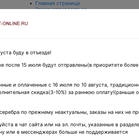
Главная страница
Зарегистрироваться
Вход с паролем
О проекте
Контакты
Доставка и возврат
Оплата
Оценка и покупка
уста буду в отъезде!
Термины и сокращения
Поиск по магазину
е после 15 июля будут отправлены(в приоритете более
Предварительные заказы!
Главная
»
ные и оплаченные с 16 июля по 10 августа, традиционн
Филателия
»
лнительная скидка(3-10%) за раннюю оплату!(раньше о
Африка
»
Сенегал ♦
Поиск в категории - название товара
серебра по прежнему неактуальны, заказы на них не п
цена от
йста в чат сайта или на эл. почты, указанные в разделе
ну или в мессенджерах больше не поддерживается
Поиск в категории - по изображению