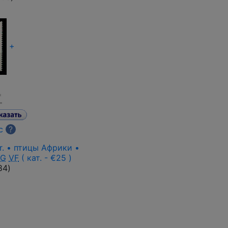
+
с
?
r. • птицы Африки •
OG
VF
( кат. - €25 )
84
)