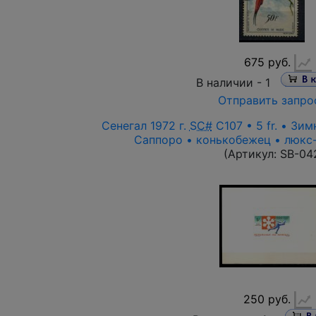
675 руб.
В наличии -
1
Отправить запро
Сенегал 1972 г.
SC#
C107 • 5 fr. • Зи
Саппоро • конькобежец • люкс
(Артикул:
SB-04
250 руб.