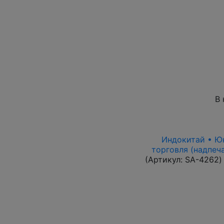
В 
Индокитай • Юнь
торговля (надпеч
(Артикул:
SA-4262
)