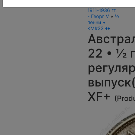
Австралия
»
1911-1936 гг.
- Георг V
»
½
пенни •
KM#22 ♦♦
Австрал
22 • ½ 
регуля
выпуск(
XF+
(
Prod