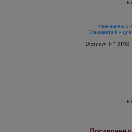
В 
Каймановы о-ва
Елизавета II • дл
(Артикул:
NT-5176
)
В 
Последние по