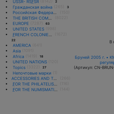
(8142)
USSR- RS
F
SR
2
(265)
Гражданская война
3
(150)
Российская Федерация(1992 г.-н.д.)
(8022)
THE BRITISH COMMONWEALTH
(7287)
EUROPE
63
(998)
UNITED STATES
(1672)
F
RENCH COLONIES AND THE TERRITORIES
22
В 
(641)
AMERICA
(1091)
Asia
(1419)
Africa
18
Бруней 2005 г. • K
(120)
UNITED NATIONS
регуля
(3322)
Topics
(Артикул:
CN-BRUN
27
(1)
Непочтовые марки
(266)
ACCESSORIES AND THE LITERATURE
(116)
F
OR THE PHILATELISTS
(144)
F
OR THE NUMISMATISTS