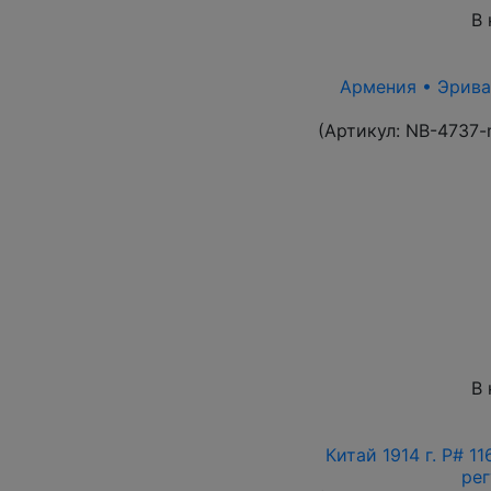
В 
Армения • Эриван
(Артикул:
NB-4737-
В 
Китай 1914 г. P# 1
ре