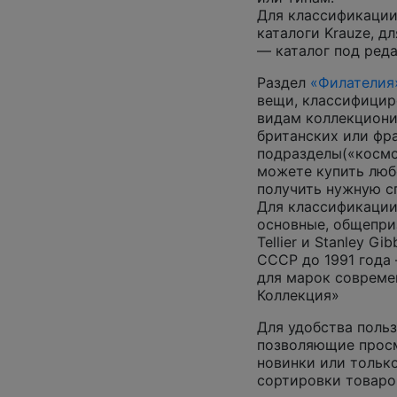
Для классификации
каталоги Krauze, д
— каталог под ред
Раздел
«Филателия
вещи, классифицир
видам коллекциони
британских или фр
подразделы(«космос
можете купить люб
получить нужную 
Для классификации
основные, общепризн
Tellier и Stanley G
СССР до 1991 года 
для марок совреме
Коллекция»
Для удобства польз
позволяющие просм
новинки или только
сортировки товаро