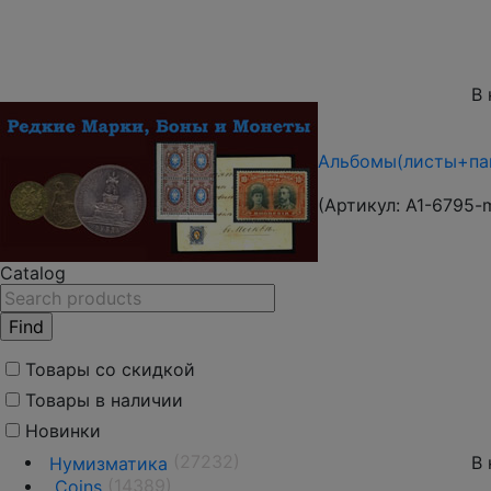
В 
Альбомы(листы+пап
(Артикул:
A1-6795-
Catalog
Товары со скидкой
Товары в наличии
Новинки
(27232)
В 
Нумизматика
(14389)
Coins