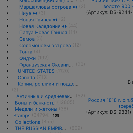
Россия 1897 г. А 
Кокосовые(Килинг) острова ♦♦
золото 900 
(2)
Маршалловы острова ♦♦
(Артикул:
DS-9244-
(3)
Ниуэ ♦♦
(2)
Новая Гвинея ♦♦
(44)
Новая Каледония ♦♦
(14)
Папуа Новая Гвинея
(5)
Самоа
(12)
Соломоновы острова
(4)
Тонга
(192)
Фиджи
(20)
Французская Океания/Полинезия ♦♦
(1120)
UNITED STATES
(713)
Canada
В 
Копии, реплики и подделки
(2)
(52)
Античные и средневековые государства
Россия 1818 г. с.п.
(12805)
Боны и банкноты
(сере
(38)
Медали и жетоны
(Артикул:
DS-9831
)
(34794)
Stamps
108
(855)
Collections
(809)
THE RUSSIAN EMPIRE UNTIL 1917.