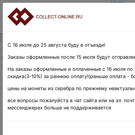
Home
Create ac
Login
About Coll
Contacts
DELIVERY
Payment
С 16 июля до 25 августа буду в отъезде!
Товары со скидкой
Оценка и 
TERMS A
Заказы оформленные после 15 июля будут отправлен
Товары в наличии
EASY SE
Новинки
Предвари
На заказы оформленные и оплаченные с 16 июля по 
скидка(3-10%) за раннюю оплату!(раньше оплата - б
Home
»
Нумизматика
цены на монеты из серебра по прежнему неактуальн
»
Coins
»
Иностранные
все вопросы пожалуйста в чат сайта или на эл. поч
монеты
»
мессенджерах больше не поддерживается
AUSTRALIA,
NEW
ZEALAND
AND
OCEANIA
»