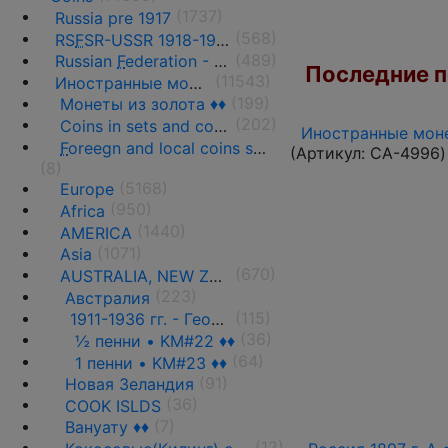
(1737)
Russia pre 1917
(568)
RS
F
SR-USSR 1918-1991
(489)
Russian
F
ederation - 1991 - n.d.
Последние по
(11543)
Иностранные монеты
(199)
Монеты из золота ♦♦
(202)
Coins in sets and coins collections
Иностранные моне
F
oreegn and local coins sold in by weight
(Артикул:
CA-4996
)
(8)
(5168)
Europe
(950)
Africa
(1440)
AMERICA
(1071)
Asia
(670)
AUSTRALIA, NEW ZEALAND AND OCEANIA
(223)
Австралия
(115)
1911-1936 гг. - Георг V
(36)
½ пенни • KM#22 ♦♦
(64)
1 пенни • KM#23 ♦♦
(91)
Новая Зеландия
(36)
COOK ISLDS
(7)
Вануату ♦♦
(12)