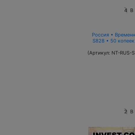
4
В
Россия • Временн
S828 • 50 копеек
(Артикул:
NT-RUS-S
2
В