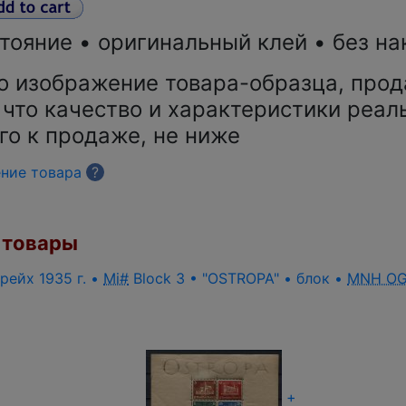
тояние • оригинальный клей • без на
о изображение товара-образца, прод
 что качество и характеристики реал
го к продаже, не ниже
ение товара
?
товары
рейх 1935 г. •
Mi#
Block 3 • "OSTROPA" • блок •
MNH O
+