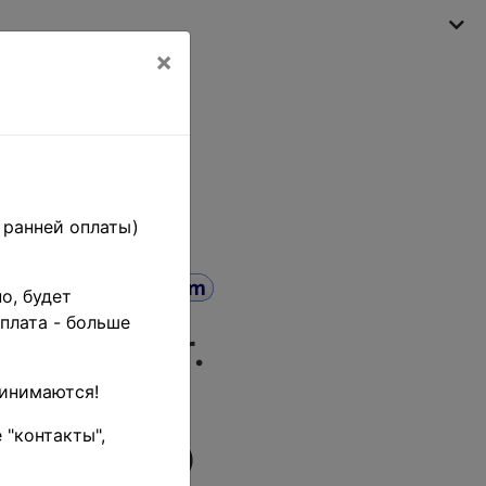
×
My shopping cart
(empty)
 ранней оплаты)
о, будет
плата - больше
 - 400 fr.
(ФГ) XF (
ринимаются!
 "контакты",
80-5-1997-CTO
)