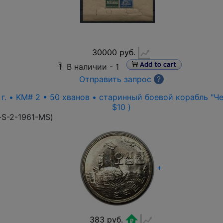
30000 руб.
1
В наличии -
1
Отправить запрос
?
г. • KM# 2 • 50 хванов • старинный боевой корабль "Чер
$10 )
-S-2-1961-MS
)
+
383 руб.