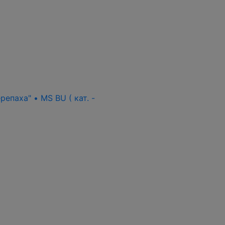
епаха" • MS BU ( кат. -