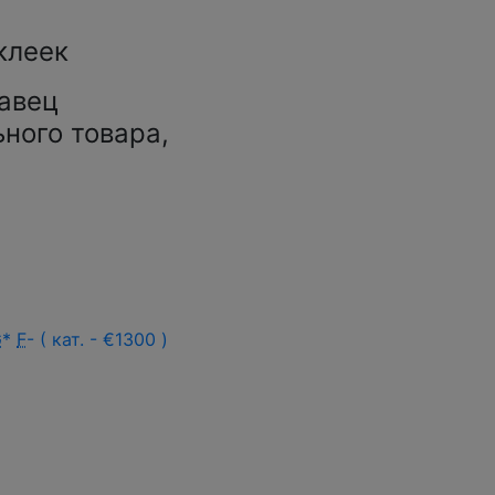
клеек
авец
ьного товара,
G
*
F
- ( кат. - €1300 )