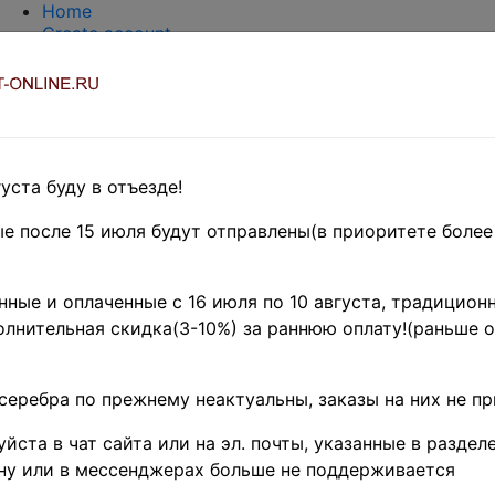
Home
Create account
Login
About Collect-Online
Contacts
DELIVERY
Payment
Оценка и покупка
уста буду в отъезде!
TERMS AND WORDS REDUCTIONS
EASY SEARCH
е после 15 июля будут отправлены(в приоритете более
Предварительные заказы!
rica
»
Бенин
ные и оплаченные с 16 июля по 10 августа, традиционн
лнительная скидка(3-10%) за раннюю оплату!(раньше о
97 г. • SC# 890-5 • 135
и • полн. серия • Used
серебра по прежнему неактуальны, заказы на них не п
йста в чат сайта или на эл. почты, указанные в разделе
5 )
(
Product code (SKU):
S-BENIN-09
ну или в мессенджерах больше не поддерживается