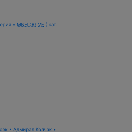
 серия •
MNH OG
VF
( кат.
пеек • Адмирал Колчак •