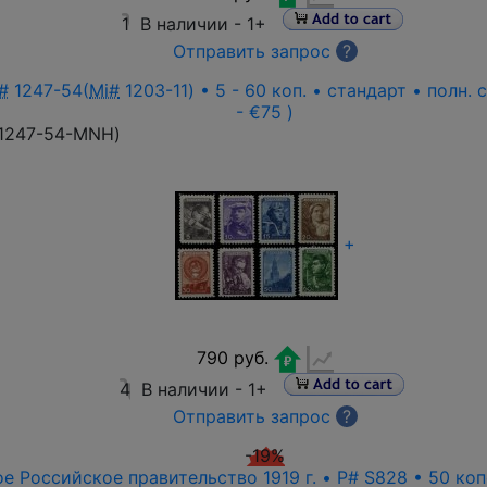
1
В наличии -
1+
Отправить запрос
?
#
1247-54(
Mi#
1203-11) • 5 - 60 коп. • стандарт • полн.
- €75 )
1247-54-MNH
)
+
790 руб.
4
В наличии -
1+
Отправить запрос
?
-19%
е Российское правительство 1919 г. • P# S828 • 50 ко