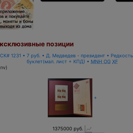
ксклюзивные позиции
 СК# 1231 • 7 руб. • Д. Медведев - президент • Редкост
буклет(мал. лист + КПД) •
MNH OG
XF
inv
)
+
1375000 руб.