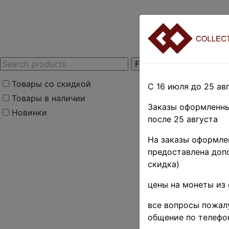
Товары со скидкой
С 16 июля до 25 авг
Товары в наличии
Заказы оформленны
Новинки
после 25 августа
Home
»
Stamps
»
Af
На заказы оформлен
-26%
предоставлена допо
Бенин 19
скидка)
• Собак
цены на монеты из 
все вопросы пожалу
кат.- $ 
общение по телефо