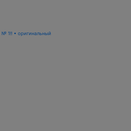
ь № 1!! • оригинальный