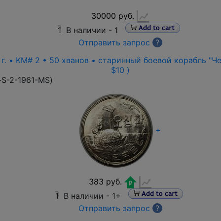
30000 руб.
1
В наличии -
1
Отправить запрос
?
г. • KM# 2 • 50 хванов • старинный боевой корабль "Чер
$10 )
-S-2-1961-MS
)
+
383 руб.
1
В наличии -
1+
Отправить запрос
?