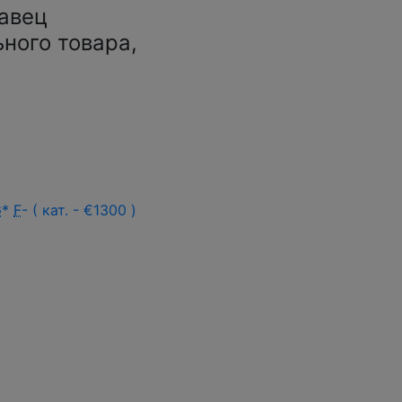
авец
ьного товара,
G
*
F
- ( кат. - €1300 )