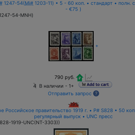
#
1247-54(
Mi#
1203-11) • 5 - 60 коп. • стандарт • полн.
- €75 )
1247-54-MNH
)
+
790 руб.
4
В наличии -
1+
Отправить запрос
?
-19%
е Российское правительство 1919 г. • P# S828 • 50 ко
регулярный выпуск • UNC пресс
828-1919-UNC(NT-3303)
)