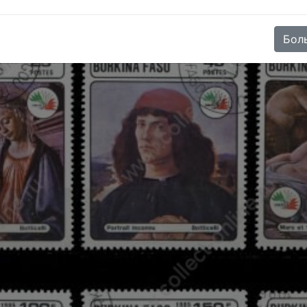
e (SKU):
ST-BURKF-749A-F-CTO-NH
)
Бол