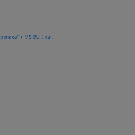
епаха" • MS BU ( кат. -