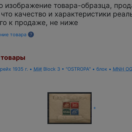
о изображение товара-образца, прод
 что качество и характеристики реал
го к продаже, не ниже
ение товара
?
товары
рейх 1935 г. •
Mi#
Block 3 • "OSTROPA" • блок •
MNH O
+