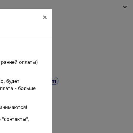
×
My shopping cart
(empty)
 ранней оплаты)
о, будет
плата - больше
9A-F •
ринимаются!
ины
 "контакты",
- $5 )