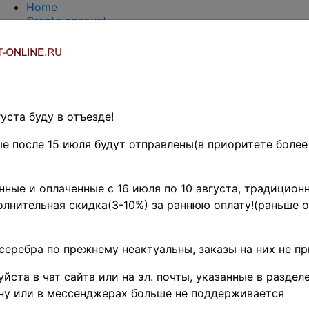
Home
Create account
Login
About Collect-Online
Contacts
DELIVERY
Payment
Оценка и покупка
уста буду в отъезде!
TERMS AND WORDS REDUCTIONS
EASY SEARCH
е после 15 июля будут отправлены(в приоритете более
Предварительные заказы!
rica
»
Буркина Фасо(Верхняя
ные и оплаченные с 16 июля по 10 августа, традиционн
лнительная скидка(3-10%) за раннюю оплату!(раньше о
 Фасо 1985 г. • SC# 74
серебра по прежнему неактуальны, заказы на них не п
fr. • Живопись • карт
йста в чат сайта или на эл. почты, указанные в разделе
ли • Used(ФГ) XF ( кат.
ну или в мессенджерах больше не поддерживается