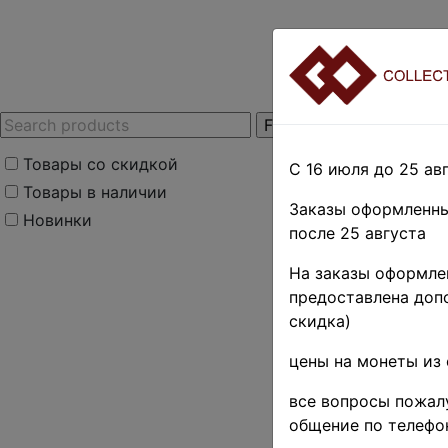
Товары со скидкой
С 16 июля до 25 авг
Товары в наличии
Заказы оформленны
Новинки
после 25 августа
Home
»
Stamps
»
Af
На заказы оформлен
Вольта)
предоставлена допо
-26%
скидка)
Буркина
цены на монеты из 
25-200 
все вопросы пожалу
Ботичел
общение по телефо