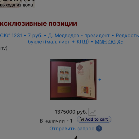
ксклюзивные позиции
 СК# 1231 • 7 руб. • Д. Медведев - президент • Редкост
буклет(мал. лист + КПД) •
MNH OG
XF
inv
)
+
1375000 руб.
В наличии -
1
Отправить запрос
?