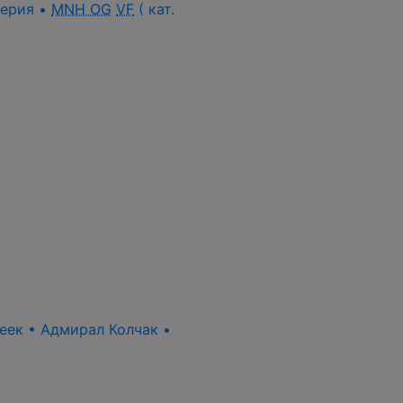
 серия •
MNH OG
VF
( кат.
пеек • Адмирал Колчак •