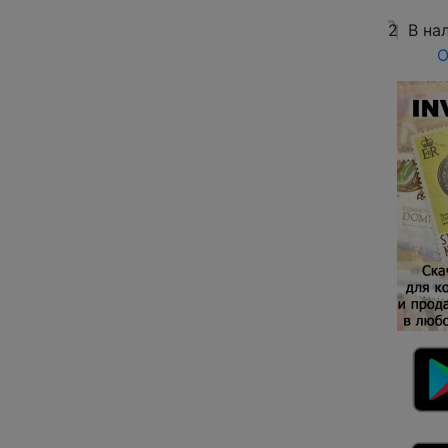
2
В на
О