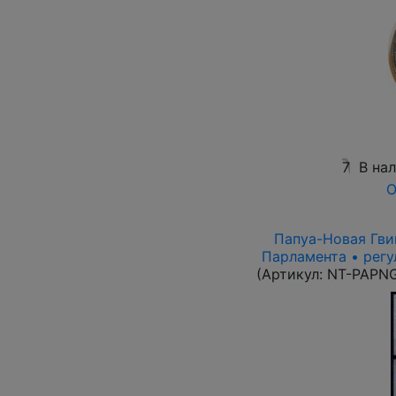
7
В на
О
Папуа-Новая Гвин
Парламента • регу
(Артикул:
NT-PAPN