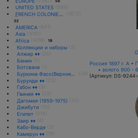
(7287)
EUROPE
58
(998)
UNITED STATES
(1672)
F
RENCH COLONIES AND THE TERRITORIES
22
(641)
AMERICA
(1091)
Asia
(1419)
Africa
18
(3)
Коллекции и наборы
О
(26)
Алжир ♦♦
(5)
Бенин
Россия 1897 г. А • 
(1)
Ботсвана
• золото 900 - 
(34)
Буркина Фасо(Верхняя Вольта)
(Артикул:
DS-9244-
(23)
Бурунди ♦♦
(9)
Габон ♦♦
(22)
Гвинея ♦♦
(20)
Дагомея (1959-1975)
(10)
Джибути
(514)
Египет
(4)
Заир ♦♦
(3)
Кабо-Верде
(18)
Камерун ♦♦