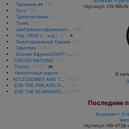
Болкиах • регу
(16)
Танзания ♦♦
(Артикул:
CN-BRUN
(30)
Того
(1)
Триполитания
(11)
Тунис
(46)
Центральноафриканская Республика ♦♦
(37)
Чад (1959 г. - н.д.)
9
(49)
Экваториальная Гвинея
(118)
Эфиопия
(27)
Южная Африка(ЮАР) - 1961 г. -н.д.
(120)
UNITED NATIONS
(3322)
Topics
26
(1)
Непочтовые марки
В нал
(266)
ACCESSORIES AND THE LITERATURE
О
(116)
F
OR THE PHILATELISTS
(144)
F
OR THE NUMISMATISTS
Последние по
Франция • Отв
вае
(Артикул:
NB-4738-