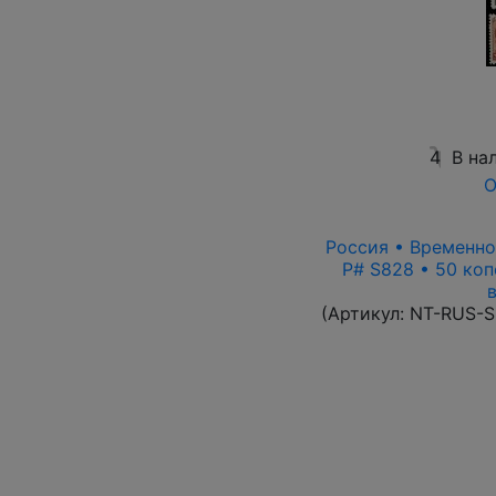
4
В на
О
Россия • Временно
P# S828 • 50 коп
(Артикул:
NT-RUS-S