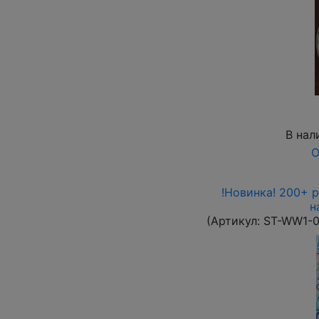
В нал
О
!Новинка! 200+ 
н
(Артикул:
ST-WW1-