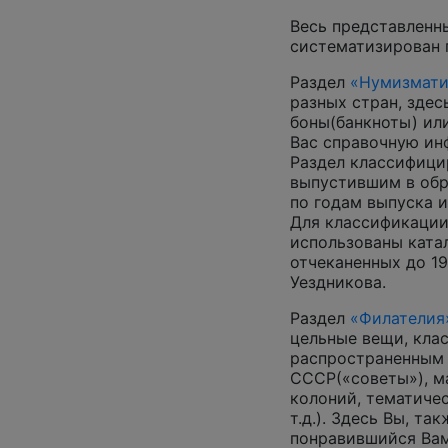
Весь представленн
систематизирован 
Раздел
«Нумизмати
разных стран, зде
боны(банкноты) ил
Вас справочную и
Раздел классифици
выпустившим в обр
по годам выпуска и
Для классификации
использованы катал
отчеканенных до 19
Уездникова.
Раздел
«Филателия
цельные вещи, кла
распространенным
СССР(«советы»), м
колоний, тематиче
т.д.). Здесь Вы, т
понравившийся Вам