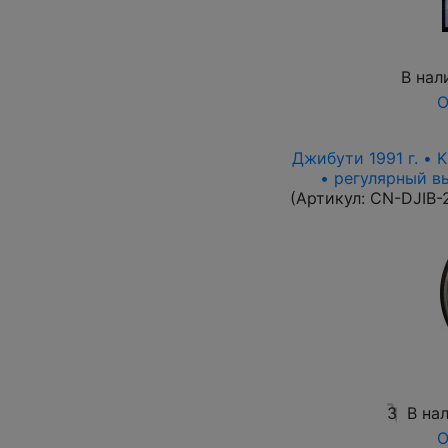
В нал
О
Джибути 1991 г. • 
• регулярный вы
(Артикул:
CN-DJIB-
3
В на
О