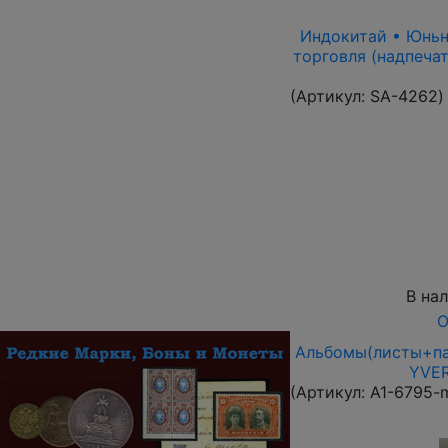
Индокитай • Юньнан
торговля (надпечат
(Артикул:
SA-4262
)
В на
О
Альбомы(листы+па
YVER
(Артикул:
A1-6795-