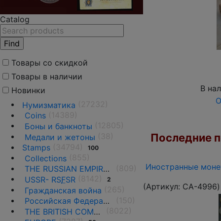
Catalog
Товары со скидкой
Товары в наличии
В на
Новинки
О
(27232)
Нумизматика
(14389)
Coins
(12805)
Боны и банкноты
Последние по
(38)
Медали и жетоны
(34794)
Stamps
100
(855)
Collections
Иностранные монет
(809)
THE RUSSIAN EMPIRE UNTIL 1917.
(8142)
USSR- RS
F
SR
2
(Артикул:
CA-4996
)
(265)
Гражданская война
(150)
Российская Федерация(1992 г.-н.д.)
(8022)
THE BRITISH COMMONWEALTH