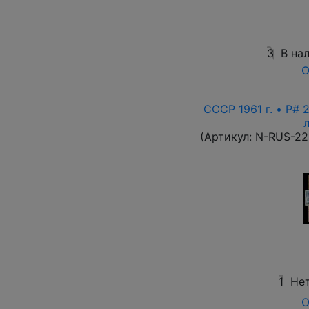
3
В на
О
СССР 1961 г. • P# 
(Артикул:
N-RUS-22
1
Нет
О