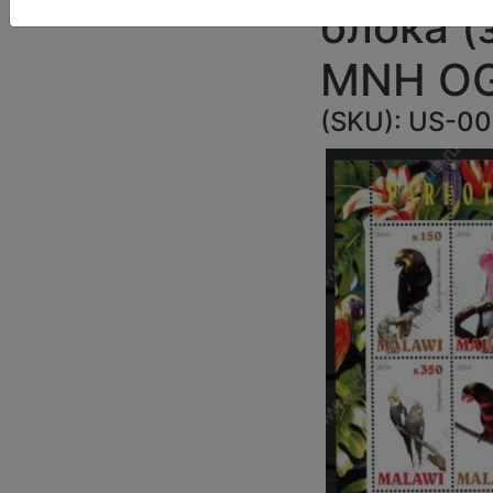
блока (з
MNH O
(SKU):
US-00