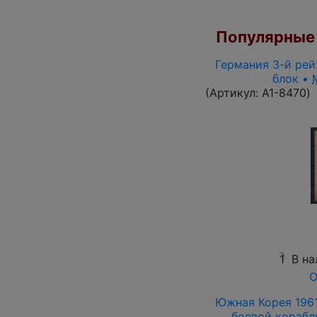
Популярные 
Германия 3-й рейх
блок •
(Артикул:
A1-8470
)
1
В на
О
Южная Корея 1961
боевой корабль