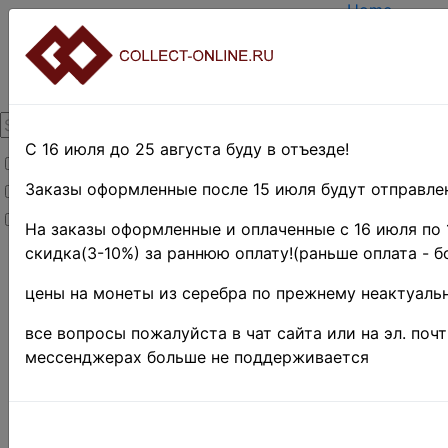
Home
Create accou
Login
About Collec
Contacts
DELIVERY
Payment
С 16 июля до 25 августа буду в отъезде!
Товары со скидкой
Оценка и по
TERMS AND
Заказы оформленные после 15 июля будут отправлен
Товары в наличии
EASY SEAR
Новинки
Предварител
На заказы оформленные и оплаченные с 16 июля по 
скидка(3-10%) за раннюю оплату!(раньше оплата - б
Home
»
Stamps
цены на монеты из серебра по прежнему неактуальн
»
Africa
»
все вопросы пожалуйста в чат сайта или на эл. поч
Малави
мессенджерах больше не поддерживается
Малави 
Птицы, 