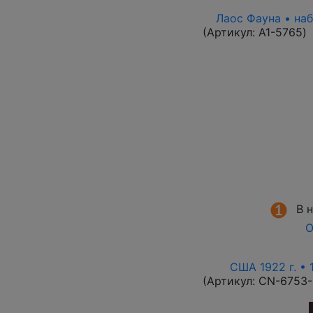
Лаос Фауна • на
(Артикул:
A1-5765
)
В 
О
США 1922 г. • 
(Артикул:
CN-6753