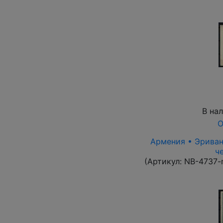
В на
О
Армения • Эриван 
ч
(Артикул:
NB-4737-