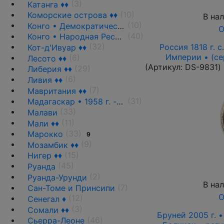
(3)
Катанга ♦♦
(10)
Коморские острова ♦♦
В на
(10)
Конго • Демократическая Республика
О
(40)
Конго • Народная Республика ♦♦
(32)
Россия 1818 г. с.
Кот-д'Ивуар ♦♦
Империи • (се
(6)
Лесото ♦♦
(Артикул:
DS-9831
)
(29)
Либерия ♦♦
(6)
Ливия ♦♦
(7)
Мавритания ♦♦
(31)
Мадагаскар • 1958 г. - н.д.
(33)
Малави
(11)
Мали ♦♦
(33)
Марокко
9
(9)
Мозамбик ♦♦
(15)
Нигер ♦♦
(45)
Руанда
(2)
Руанда-Урунди
В на
(7)
Сан-Томе и Принсипи
О
(12)
Сенегал ♦
(3)
Сомали ♦♦
Бруней 2005 г. •
(46)
Сьерра-Леоне