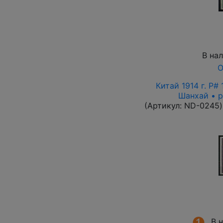
В на
О
Китай 1914 г. P#
Шанхай • р
(Артикул:
ND-0245
)
В 