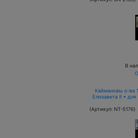
В на
О
Каймановы о-ва 19
Елизавета II • для
(Артикул:
NT-5176
)