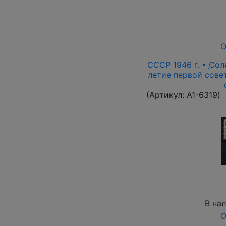
О
СССР 1946 г. •
Сол
летие первой сове
(Артикул:
A1-6319
)
В на
О