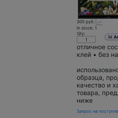
300 руб.
In stock: 1
Qty:
отличное со
клей • без н
использован
образца, про
качество и х
товара, пред
ниже
Запрос на поступл