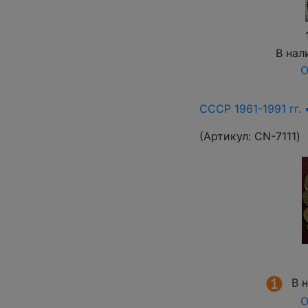
В нал
О
СССР 1961-1991 гг. 
(Артикул:
СN-7111
)
В 
О