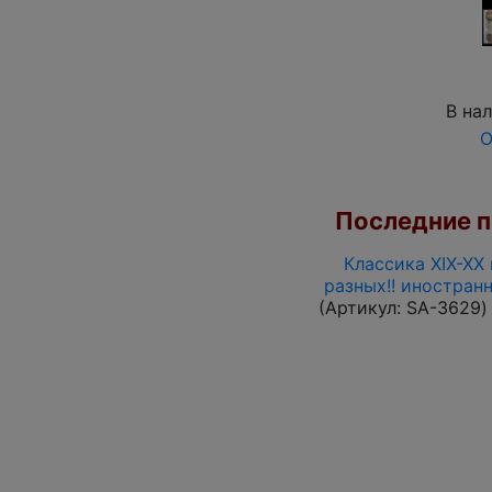
В на
О
Последние по
Классика XIX-XX
разных!! иностран
(Артикул:
SA-3629
)