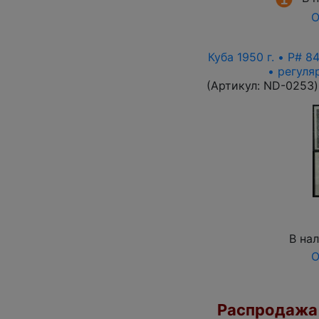
О
Куба 1950 г. • P# 
• регуля
(Артикул:
ND-0253
)
В на
О
Распродажа