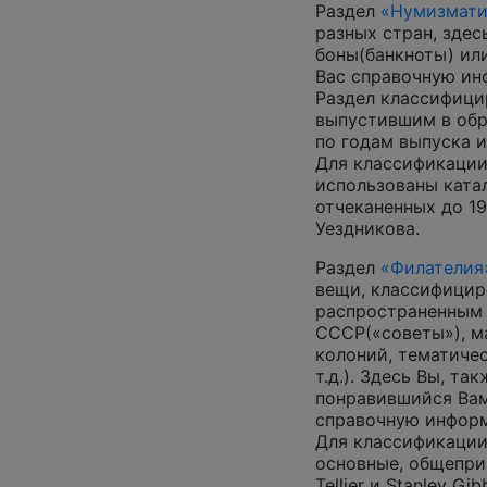
Раздел
«Нумизмати
разных стран, зде
боны(банкноты) ил
Вас справочную и
Раздел классифици
выпустившим в обр
по годам выпуска и
Для классификации
использованы катал
отчеканенных до 19
Уездникова.
Раздел
«Филателия
вещи, классифицир
распространенным
СССР(«советы»), м
колоний, тематиче
т.д.). Здесь Вы, т
понравившийся Вам
справочную инфор
Для классификации
основные, общепризн
Tellier и Stanley G