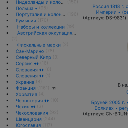
(150)
Нидерланды и колонии
Россия 1818 г. с
(95)
Польша •
Империи • (с
(196)
Португалия и колонии
(Артикул:
DS-9831
)
(170)
Румыния
(19)
Наборы и коллекции
Австрийская оккупация 1917-1918 гг.
(2)
(2)
Фискальные марки
(78)
Сан-Марино
(3)
Северный Кипр
(16)
Сербия ♦♦
(6)
Словакия ♦♦
(1)
Словения ♦♦
(8)
Украина
В на
(1161)
Франция
11
(4)
Хорватия
(10)
Черногория ♦♦
Бруней 2005 г. 
(3)
Чехия ♦♦
Болкиах • рег
(92)
Чехословакия
(Артикул:
CN-BRUN
(244)
Швейцария
(117)
Югославия