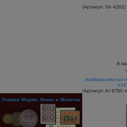
(Артикул:
SA-4262
)
В на
Альбомы(листы+па
YVER
(Артикул:
A1-6795-