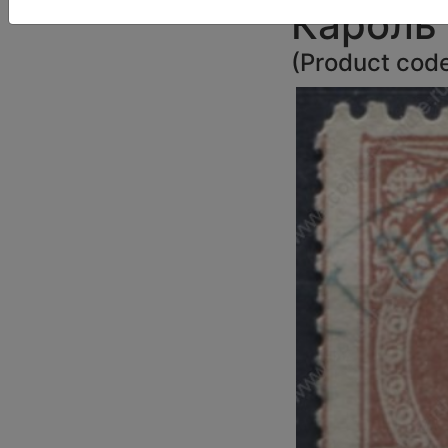
Кароль 
(
Product cod