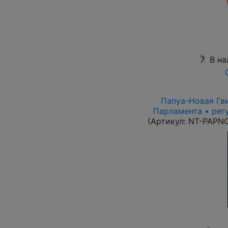
7
В на
Папуа-Новая Гви
Парламента • рег
(Артикул:
NT-PAPN