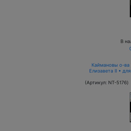
В на
Каймановы о-ва 1
Елизавета II • дл
(Артикул:
NT-5176
)