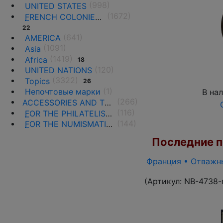
(998)
UNITED STATES
(1672)
F
RENCH COLONIES AND THE TERRITORIES
22
(641)
AMERICA
(1091)
Asia
(1419)
Africa
18
(120)
UNITED NATIONS
(3322)
Topics
26
(1)
Непочтовые марки
В на
(266)
ACCESSORIES AND THE LITERATURE
(116)
F
OR THE PHILATELISTS
(144)
F
OR THE NUMISMATISTS
Последние по
Франция • Отважны
(Артикул:
NB-4738-