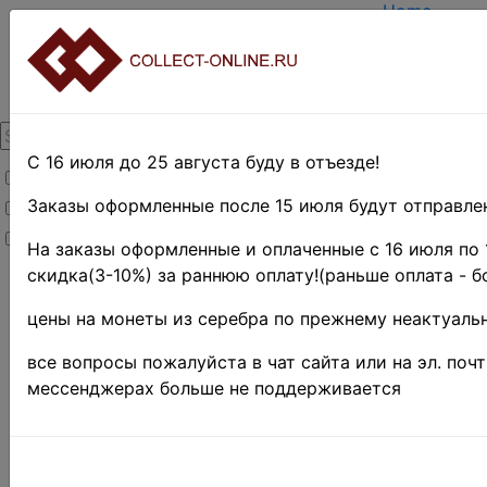
Home
Create acco
Login
About Collec
Contacts
DELIVERY
Payment
С 16 июля до 25 августа буду в отъезде!
Товары со скидкой
Оценка и п
TERMS AND
Заказы оформленные после 15 июля будут отправлен
Товары в наличии
EASY SEAR
Новинки
Предварите
На заказы оформленные и оплаченные с 16 июля по 
скидка(3-10%) за раннюю оплату!(раньше оплата - б
Home
»
Stamps
»
цены на монеты из серебра по прежнему неактуальн
EUROPE
»
все вопросы пожалуйста в чат сайта или на эл. поч
Румыния
мессенджерах больше не поддерживается
Румыния
SC# 78 