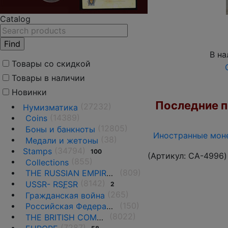
Catalog
В на
Товары со скидкой
Товары в наличии
Новинки
Последние по
(27232)
Нумизматика
(14389)
Coins
(12805)
Боны и банкноты
Иностранные моне
(38)
Медали и жетоны
(34794)
Stamps
100
(Артикул:
CA-4996
)
(855)
Collections
(809)
THE RUSSIAN EMPIRE UNTIL 1917.
(8142)
USSR- RS
F
SR
2
(265)
Гражданская война
(150)
Российская Федерация(1992 г.-н.д.)
(8022)
THE BRITISH COMMONWEALTH
(7287)