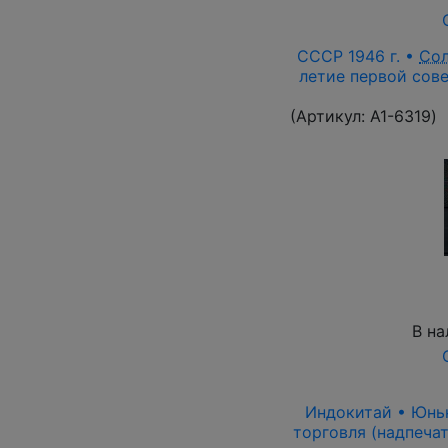
СССР 1946 г. •
Со
летие первой сове
(Артикул:
A1-6319
)
В на
Индокитай • Юньна
торговля (надпечат