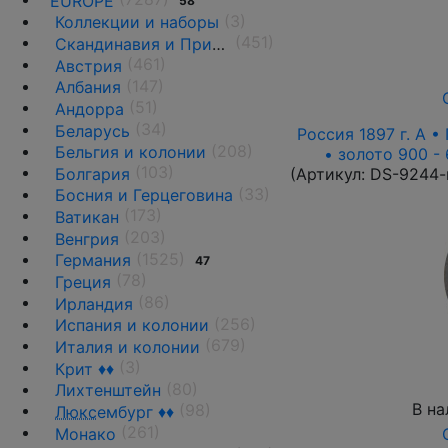
EUROPE
58
(3)
Коллекции и наборы
(451)
Скандинавия и Прибалтика
(461)
Австрия
(147)
Албания
(51)
Андорра
(34)
Беларусь
Россия 1897 г. А • 
(208)
Бельгия и колонии
• золото 900 -
(103)
(Артикул:
DS-9244-
Болгария
(33)
Босния и Герцеговина
(173)
Ватикан
(203)
Венгрия
(1525)
Германия
47
(78)
Греция
(86)
Ирландия
(256)
Испания и колонии
(679)
Италия и колонии
(3)
Крит ♦♦
(80)
Лихтенштейн
В на
(98)
Люкс
ембург ♦♦
(261)
Монако