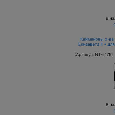
В на
Каймановы о-ва 1
Елизавета II • дл
(Артикул:
NT-5176
)
В на