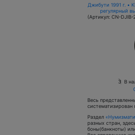
Джибути 1991 г. • 
регулярный вып
(Артикул:
CN-DJIB-
3
В на
Весь представленн
систематизирован 
Раздел
«Нумизмати
разных стран, зде
боны(банкноты) ил