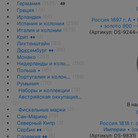
(1525)
Германия
49
(78)
Греция
(86)
Ирландия
Россия 1897 г. А • 
(256)
Испания и колонии
• золото 900 -
(679)
Италия и колонии
(Артикул:
DS-9244-
(3)
Крит ♦♦
(80)
Лихтенштейн
(98)
Люкс
ембург ♦♦
(261)
Монако
(150)
Нидерланды и колонии
(95)
Польша •
(196)
Португалия и колонии
(170)
Румыния
(19)
Наборы и коллекции
Австрийская оккупация 1917-1918 гг.
(2)
В на
(2)
Фискальные марки
(78)
Сан-Марино
(3)
Северный Кипр
Россия 1818 г. с
(16)
Империи • (с
Сербия ♦♦
(Артикул:
DS-9831
)
(6)
Словакия ♦♦