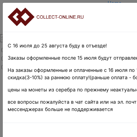
Home
Create acco
Login
About Collec
Contacts
DELIVERY
Payment
С 16 июля до 25 августа буду в отъезде!
Товары со скидкой
Оценка и п
TERMS AND
Заказы оформленные после 15 июля будут отправлен
Товары в наличии
EASY SEAR
Новинки
Предварите
На заказы оформленные и оплаченные с 16 июля по 
скидка(3-10%) за раннюю оплату!(раньше оплата - б
Home
»
Stamps
»
цены на монеты из серебра по прежнему неактуальн
EUROPE
»
все вопросы пожалуйста в чат сайта или на эл. поч
Румыния
мессенджерах больше не поддерживается
Румыния
ba. • Ка