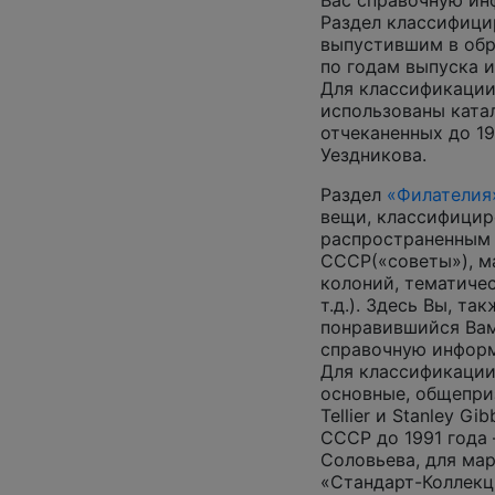
Вас справочную и
Раздел классифици
выпустившим в обр
по годам выпуска и
Для классификации
использованы катал
отчеканенных до 19
Уездникова.
Раздел
«Филателия
вещи, классифицир
распространенным
СССР(«советы»), м
колоний, тематиче
т.д.). Здесь Вы, т
понравившийся Вам
справочную инфор
Для классификации
основные, общепризн
Tellier и Stanley G
СССР до 1991 года 
Соловьева, для ма
«Стандарт-Коллекц