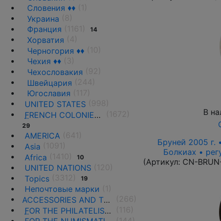
(1)
Словения ♦♦
(8)
Украина
(1161)
Франция
14
(4)
Хорватия
(10)
Черногория ♦♦
(3)
Чехия ♦♦
(92)
Чехословакия
(244)
Швейцария
(117)
Югославия
(998)
UNITED STATES
В на
(1672)
F
RENCH COLONIES AND THE TERRITORIES
29
(641)
AMERICA
Бруней 2005 г. 
(1091)
Asia
Болкиах • рег
(1410)
Africa
10
(Артикул:
CN-BRUN
(120)
UNITED NATIONS
(3312)
Topics
19
(1)
Непочтовые марки
(266)
ACCESSORIES AND THE LITERATURE
(116)
F
OR THE PHILATELISTS
(144)