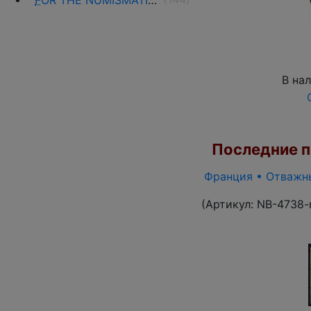
F
OR THE NUMISMATISTS
В на
Последние по
Франция • Отважны
(Артикул:
NB-4738-