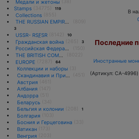
(38)
Медали и жетоны
(34775)
Stamps
119
В на
(855)
Collections
(809)
THE RUSSIAN EMPIRE UNTIL 1917.
3
(8142)
USSR- RS
F
SR
10
(265)
Последние по
Гражданская война
3
(150)
Российская Федерация(1992 г.-н.д.)
(8022)
THE BRITISH COMMONWEALTH
Иностранные моне
(7287)
EUROPE
64
(3)
Коллекции и наборы
(Артикул:
CA-4996
)
(451)
Скандинавия и Прибалтика
(461)
Австрия
(147)
Албания
(51)
Андорра
(34)
Беларусь
(208)
Бельгия и колонии
1
(103)
Болгария
(33)
Босния и Герцеговина
(173)
Ватикан
(203)
Венгрия