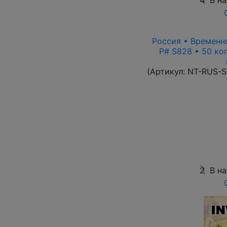
4
В н
Россия • Временно
P# S828 • 50 ко
(Артикул:
NT-RUS-S
2
В н