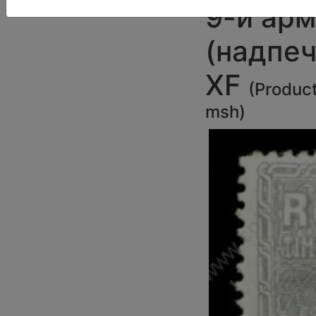
9-й ар
(надпеч
XF
(
Produc
msh
)