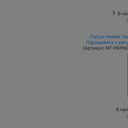
7
В на
Папуа-Новая Гви
Парламента • рег
(Артикул:
NT-PAPN
В на