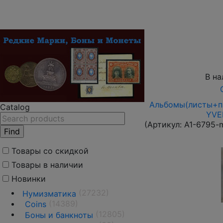
В на
Альбомы(листы+па
Catalog
YVER
(Артикул:
A1-6795-
Товары со скидкой
Товары в наличии
Новинки
(27232)
Нумизматика
(14389)
Coins
(12805)
Боны и банкноты