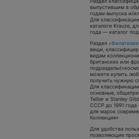
Раздел классифици
выпустившим в обр
годам выпуска и/ил
Для классификации
каталоги Krauze, д
года — каталог под
Раздел
«Филателия
вещи, классифицир
видам коллекциони
британских или фр
подразделы(«космос
можете купить люб
получить нужную 
Для классификации
основные, общепризн
Tellier и Stanley G
СССР до 1991 года 
для марок совреме
Коллекция»
Для удобства польз
позволяющие просм