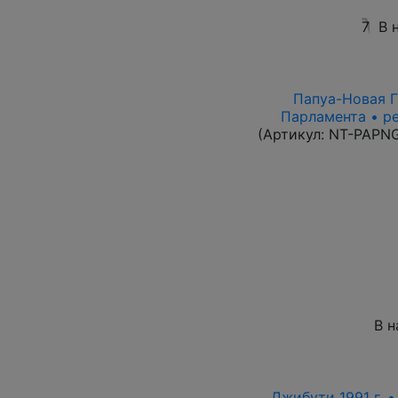
7
В 
Папуа-Новая Гв
Парламента • р
(Артикул:
NT-PAPN
В н
Джибути 1991 г. 