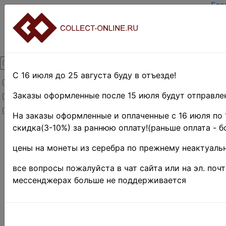
Гла
Зар
Вхо
О п
Кон
Дос
Опл
С 16 июля до 25 августа буду в отъезде!
Товары со скидкой
Оце
Тер
Заказы оформленные после 15 июля будут отправлен
Товары в наличии
Пои
Новинки
Пре
На заказы оформленные и оплаченные с 16 июля по 
скидка(3-10%) за раннюю оплату!(раньше оплата - б
Главная
»
Филателия
»
цены на монеты из серебра по прежнему неактуальн
Африка
»
Ботсвана
все вопросы пожалуйста в чат сайта или на эл. поч
марки Ботсваны
мессенджерах больше не поддерживается
Сортировать
Ботсвана 1989 г. •