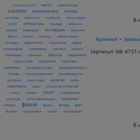
карты
композиторы
история почты
корабли
космонавтика
космос
костюмы
крепости
ледоколы
листы марок
В 
литература
лошади
марки на
СССР
монархии
марках
медицина
морская
фауна
музыка
мосты
наборы марок
Армения • Эриван 
наука
награды
надпечатки
насекомые
олимпиада
образование
омнибус
ордена
(Артикул:
NB-4737-
паруса
парусники
памятники
паровозы
писатели
политика
персоналии
политики
промышленность
президенты США
птицы
разновидности
путешественники
религия
рыбы
растения
революции
самолеты
сельское хозяйство
связь
спорт
стандартные
слоны
соборы
транспорт
выпуски
телекоммуникации
фауна
ученые
флаги
флора
флот
футбол
художники
цветы
этнография
В 