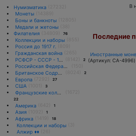
В 
(27232)
Нумизматика
(14389)
Монеты
(12805)
Боны и банкноты
(38)
Медали и жетоны
(34809)
Филателия
76
Последние по
(855)
Коллекции и наборы
(809)
Россия до 1917 г.
(265)
Гражданская война
Иностранные монет
(8142)
РСФСР - СССР - 1918 - 1991
(Артикул:
CA-4996
)
2
(150)
Российская Федерация(1992 г.-н.д.)
(8024)
Британское Содружество
2
(7292)
Европа
27
(1001)
США
3
(1672)
Французские колонии и территории
22
(642)
Америка
1
(1092)
Азия
1
(1419)
Африка
18
(3)
Коллекции и наборы
(26)
Алжир ♦♦