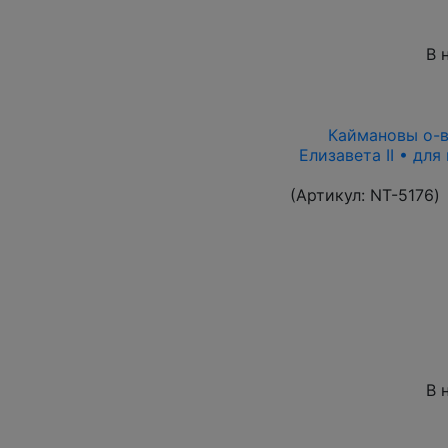
В 
Каймановы о-ва
Елизавета II • дл
(Артикул:
NT-5176
)
В 