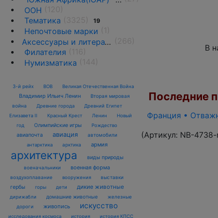
(120)
ООН
(3325)
Тематика
19
(1)
Непочтовые марки
(266)
Аксессуары и литература
В н
(116)
Филателия
(144)
Нумизматика
3-й рейх
ВОВ
Великая Отечественная Война
Последние по
Владимир Ильич Ленин
Вторая мировая
война
Древние города
Древний Египет
Франция • Отважны
Елизавета II
Красный Крест
Ленин
Новый
Олимпийские игры
год
Рождество
(Артикул:
NB-4738-
авиация
авиапочта
автомобили
армия
антарктика
арктика
архитектура
виды природы
военная форма
военачальники
воздухоплавание
выставки
вооружения
дикие животные
гербы
горы
дети
домашние животные
железные
дирижабли
искусство
живопись
дороги
исследования космоса
история
история КПСС