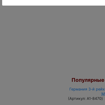
(Арт
Популярные 
Германия 3-й рейх 
M
(Артикул:
A1-8470
)