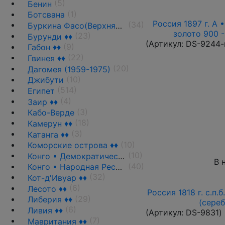
(5)
Бенин
(1)
Ботсвана
Россия 1897 г. А •
(34)
Буркина Фасо(Верхняя Вольта)
золото 900 -
(23)
Бурунди ♦♦
(Артикул:
DS-9244-
(9)
Габон ♦♦
(22)
Гвинея ♦♦
(20)
Дагомея (1959-1975)
(10)
Джибути
(514)
Египет
(4)
Заир ♦♦
(3)
Кабо-Верде
(18)
Камерун ♦♦
(3)
Катанга ♦♦
(10)
Коморские острова ♦♦
(10)
Конго • Демократическая Республика
В 
(40)
Конго • Народная Республика ♦♦
(32)
Кот-д'Ивуар ♦♦
(6)
Лесото ♦♦
Россия 1818 г. с.п.
(29)
Либерия ♦♦
(сере
(6)
Ливия ♦♦
(Артикул:
DS-9831
)
(7)
Мавритания ♦♦