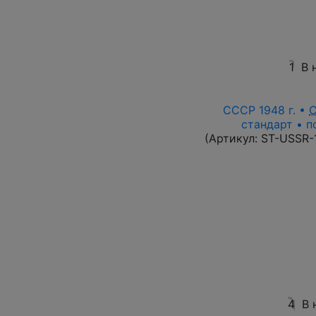
1
В 
СССР 1948 г. •
стандарт • п
(Артикул:
ST-USSR-
4
В 