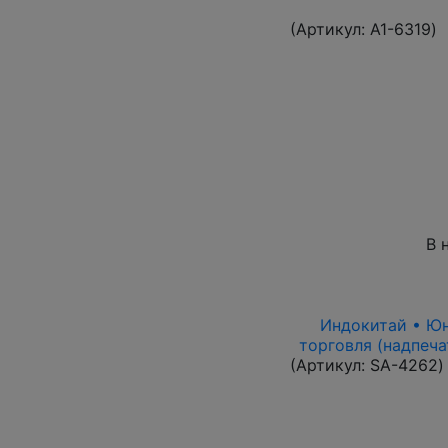
(Артикул:
A1-6319
)
В 
Индокитай • Юнь
торговля (надпеча
(Артикул:
SA-4262
)