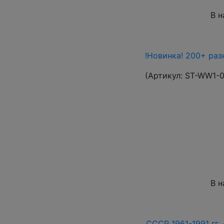
В н
!Новинка! 200+ раз
(Артикул:
ST-WW1-
В н
СССР 1961-1991 гг. 