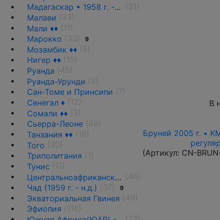
(31)
Мадагаскар • 1958 г. - н.д.
(33)
Малави
(11)
Мали ♦♦
(33)
Марокко
9
(9)
Мозамбик ♦♦
(15)
Нигер ♦♦
(45)
Руанда
(2)
Руанда-Урунди
(7)
Сан-Томе и Принсипи
(12)
Сенегал ♦
В 
(3)
Сомали ♦♦
(46)
Сьерра-Леоне
Бруней 2005 г. • K
(16)
Танзания ♦♦
регуля
(30)
Того
(Артикул:
CN-BRUN
(1)
Триполитания
(11)
Тунис
(46)
Центральноафриканская Республика ♦♦
(37)
Чад (1959 г. - н.д.)
9
(49)
Экваториальная Гвинея
(118)
Эфиопия
(27)
Южная Африка(ЮАР) - 1961 г. -н.д.