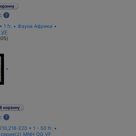
с
?
• 1 fr. • Фауна Африки •
VF
205
)
+
с
?
0,218-220 • 1 - 50 fr. •
 серия(2)
MNH OG
VF