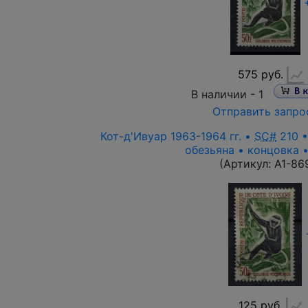
575 руб.
В наличии -
1
Отправить запро
Кот-д'Ивуар 1963-1964 гг. •
SC#
210 •
обезьяна • концовка 
(Артикул:
A1-86
125 руб.