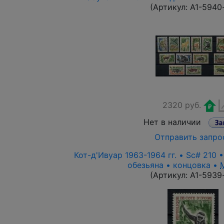
(Артикул:
A1-5940
2320 руб.
Нет в наличии
Отправить запро
Кот-д'Ивуар 1963-1964 гг. • Sc# 210 •
обезьяна • концовка •
(Артикул:
A1-5939