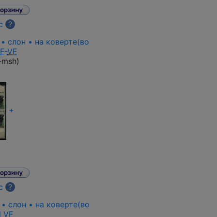
с
?
. • слон • на коверте(во
F
-
VF
-msh
)
+
с
?
. • слон • на коверте(во
d
VF