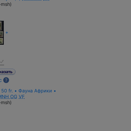
-msh
)
+
с
?
 50 fr. • Фауна Африки •
MNH OG
VF
-msh
)