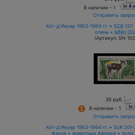
В наличии -
1
Отправить запро
Кот-д'Ивуар 1963-1964 гг. •
SC#
201 
олень •
MNH OG
(Артикул:
SN-10
35 руб.
В наличии -
1
Отправить запро
Кот-д'Ивуар 1963-1964 гг. • Sc# 201-21
Фауна • животные Африки • полн.