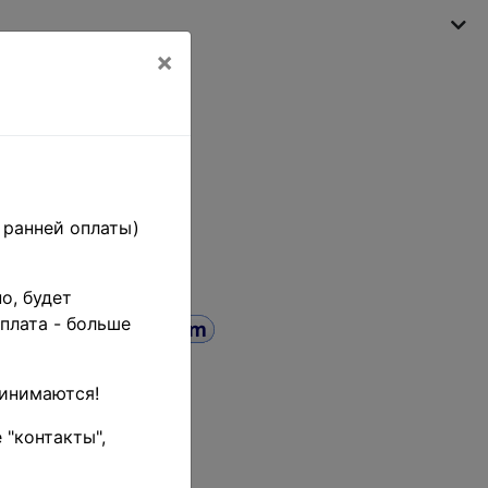
×
Моя корзина
(пусто)
 ранней оплаты)
о, будет
плата - больше
ринимаются!
Поиск
до
 "контакты",