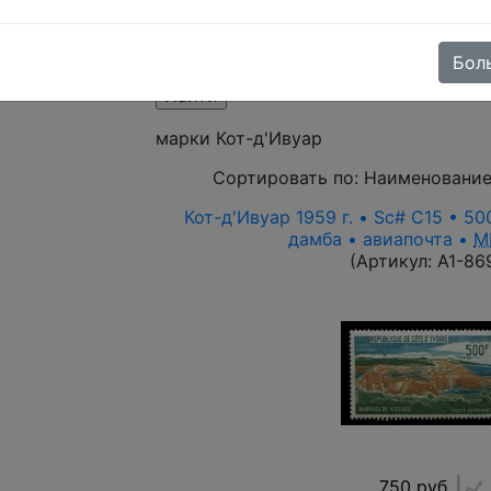
Поиск в категории - по изображению
режим)
Выберите файл
Бол
марки Кот-д'Ивуар
Сортировать по:
Наименование
Кот-д'Ивуар 1959 г. • Sc# C15 • 50
дамба • авиапочта •
M
(Артикул:
A1-86
750 руб.