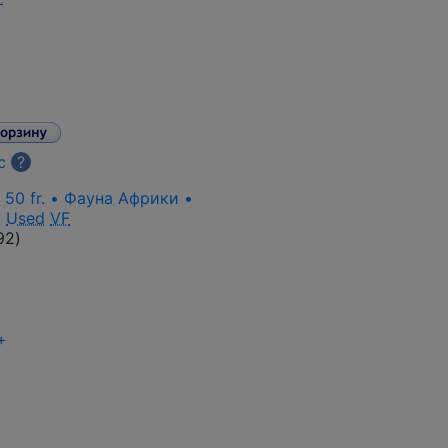
+
с
?
 50 fr. • Фауна Африки •
•
Used
VF
92
)
+