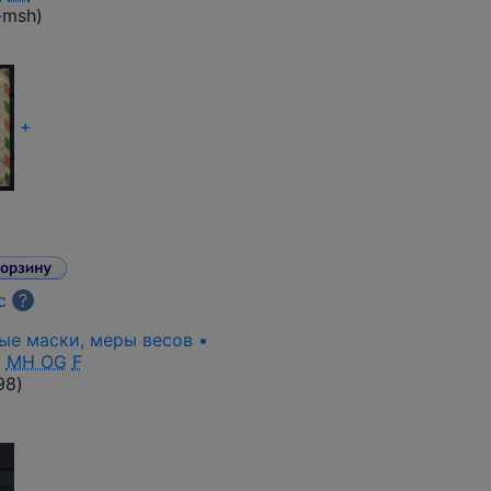
-msh
)
+
с
?
ные маски, меры весов •
•
MH OG
F
98
)