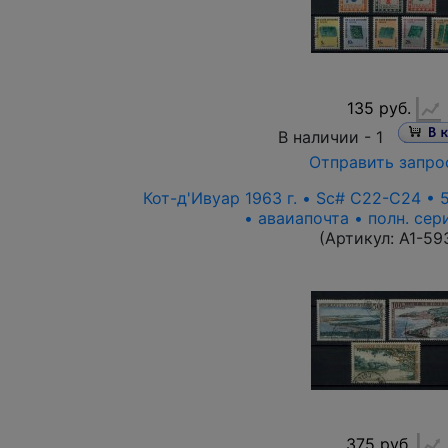
135 руб.
В наличии -
1
Отправить запро
Кот-д'Ивуар 1963 г. • Sc# C22-C24 • 5
• аваиапочта • полн. сер
(Артикул:
A1-59
375 руб.