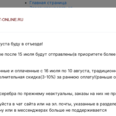
Главная страница
Зарегистрироваться
Вход с паролем
О проекте
Контакты
Доставка и возврат
Оплата
Оценка и покупка
уста буду в отъезде!
Термины и сокращения
Поиск по магазину
е после 15 июля будут отправлены(в приоритете более
Предварительные заказы!
Главная
»
ные и оплаченные с 16 июля по 10 августа, традиционн
Филателия
»
лнительная скидка(3-10%) за раннюю оплату!(раньше о
Африка
»
Кот-д'Ивуар
♦♦
серебра по прежнему неактуальны, заказы на них не п
Поиск в категории - название товара
цена от
йста в чат сайта или на эл. почты, указанные в разделе
ну или в мессенджерах больше не поддерживается