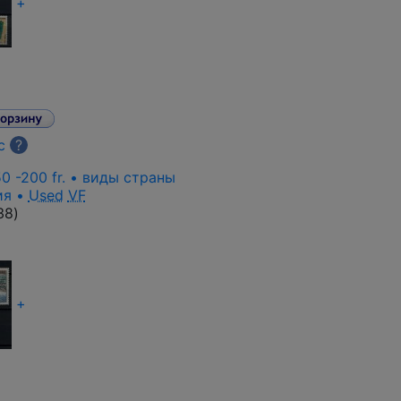
+
с
?
0 -200 fr. • виды страны
ия •
Used
VF
38
)
+