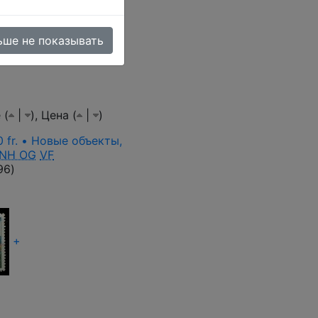
 товара (тестовый
ьше не показывать
 (
|
),
Цена (
|
)
0 fr. • Новые объекты,
NH OG
VF
96
)
+