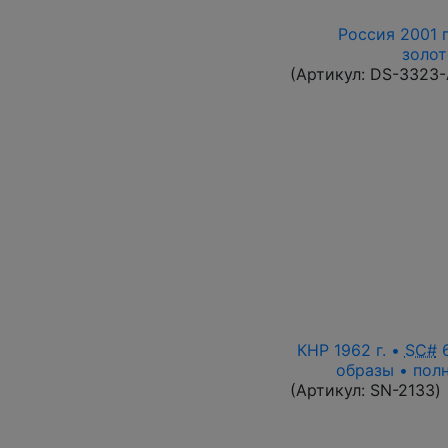
Россия 2001 г
золот
(Артикул:
DS-3323
КНР 1962 г. •
SC#
6
образы • полн
(Артикул:
SN-2133
)