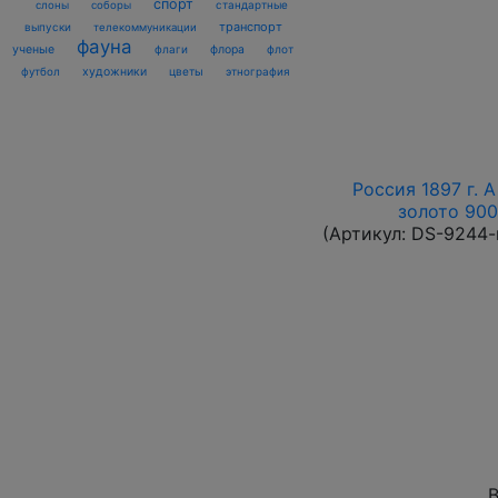
спорт
стандартные
слоны
соборы
транспорт
выпуски
телекоммуникации
фауна
ученые
флаги
флора
флот
футбол
художники
цветы
этнография
Россия 1897 г. А
золото 900
(Артикул:
DS-9244-
В