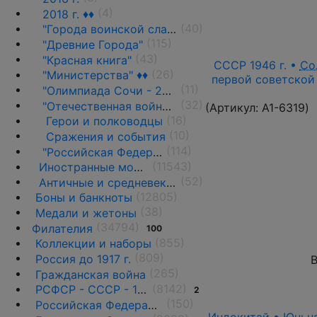
(4)
2018 г. ♦♦
(40)
"Города воинской славы"(ГВС) ♦♦
(115)
"Древние Города"
(43)
"Красная книга"
СССР 1946 г. •
Со
(26)
"Министерства" ♦♦
первой советской 
(11)
"Олимпиада Сочи - 2014" ♦♦
(32)
"Отечественная война 1812 г."
(Артикул:
A1-6319
)
(16)
Герои и полководцы
(10)
Сражения и события
(114)
"Российская Федерация"(регионы)
(11543)
Иностранные монеты
(52)
Античные и средневековые государства
(12805)
Боны и банкноты
(38)
Медали и жетоны
(34794)
Филателия
100
(855)
Коллекции и наборы
(809)
Россия до 1917 г.
В
(265)
Гражданская война
(8142)
РСФСР - СССР - 1918 - 1991
2
(150)
Российская Федерация(1992 г.-н.д.)