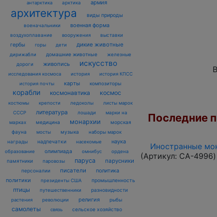
армия
антарктика
арктика
архитектура
виды природы
военная форма
военачальники
воздухоплавание
выставки
вооружения
дикие животные
гербы
горы
дети
домашние животные
железные
дирижабли
искусство
живопись
дороги
В
исследования космоса
история
история КПСС
карты
композиторы
история почты
корабли
космонавтика
космос
костюмы
крепости
ледоколы
листы марок
литература
лошади
марки на
СССР
Последние по
монархии
марках
медицина
морская
фауна
музыка
мосты
наборы марок
наука
награды
надпечатки
насекомые
Иностранные мон
олимпиада
образование
омнибус
ордена
(Артикул:
CA-4996
)
паруса
парусники
памятники
паровозы
писатели
политика
персоналии
политики
промышленность
президенты США
птицы
разновидности
путешественники
религия
рыбы
растения
революции
самолеты
сельское хозяйство
связь