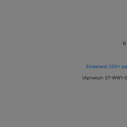
В
!Новинка! 200+ р
(Артикул:
ST-WW1-