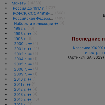
(14389)
Монеты
(1737)
Россия до 1917 г.
(568)
РСФСР, СССР 1918-1991 гг.
В
(489)
Российская Федерация 1991 г.- н.д.
(9)
Наборы и коллекции ♦♦
(13)
1992 г.
(5)
1993 г. ♦♦
Последние по
(8)
1996 г.
(4)
2000 г. ♦♦
Классика XIX-XX 
(14)
2001 г. ♦♦
иностранн
(5)
2002 г. ♦♦
(Артикул:
SA-3629
)
(1)
2004 г. ♦♦
(5)
2005 г. ♦♦
(6)
2008 г. ♦♦
(1)
2009 г. ♦♦
(1)
2010 г. ♦♦
(5)
2011 г. ♦♦
(4)
2012 г. ♦♦
(4)
2013 г. ♦♦
(16)
2015 г. ♦♦
(3)
2016 г.