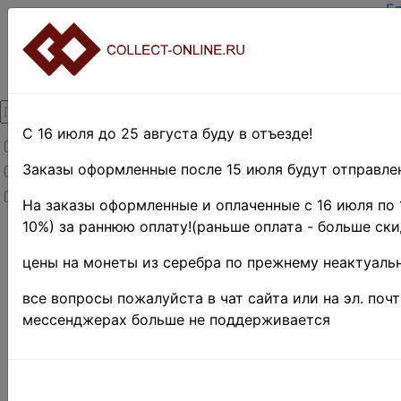
Г
З
В
О
К
Д
О
С 16 июля до 25 августа буду в отъезде!
Товары со скидкой
О
Т
Заказы оформленные после 15 июля будут отправлен
Товары в наличии
П
Новинки
П
На заказы оформленные и оплаченные с 16 июля по 
10%) за раннюю оплату!(раньше оплата - больше ски
Главная
»
Нумизматика
»
цены на монеты из серебра по прежнему неактуальн
Монеты
»
Российская
все вопросы пожалуйста в чат сайта или на эл. поч
Федерация
мессенджерах больше не поддерживается
1991 г.- н.д.
»
"Отечественная
война 1812 г."
»
Сражения и
события