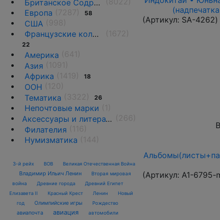
Индокитай • Юньнан
(8022)
Британское Содружество
(надпечатка
(7287)
Европа
58
(Артикул:
SA-4262
)
(998)
США
(1672)
Французские колонии и территории
22
(641)
Америка
(1091)
Азия
(1419)
Африка
18
(120)
ООН
(3322)
Тематика
26
(1)
Непочтовые марки
(266)
Аксессуары и литература
В
(116)
Филателия
(144)
Нумизматика
Альбомы(листы+пап
3-й рейх
ВОВ
Великая Отечественная Война
(Артикул:
A1-6795-
Владимир Ильич Ленин
Вторая мировая
война
Древние города
Древний Египет
Елизавета II
Красный Крест
Ленин
Новый
Олимпийские игры
год
Рождество
авиация
авиапочта
автомобили