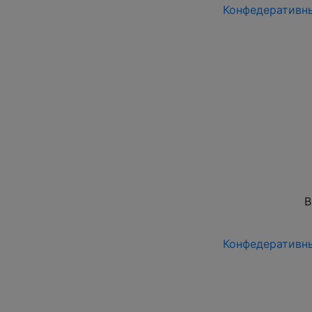
Конфедеративны
В
Конфедеративны