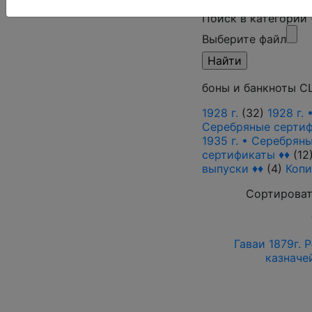
Поиск в категории
Выберите файл
боны и банкноты 
1928 г.
(32)
1928 г.
Серебряные серти
1935 г. • Серебрян
сертификаты ♦♦
(12
выпуски ♦♦
(4)
Коп
Сортироват
Гаваи 1879г. 
казначе