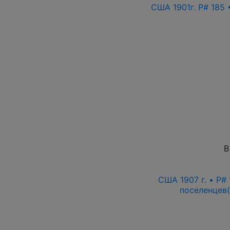
США 1901г. P# 185 
В
США 1907 г. • P#
поселенцев(