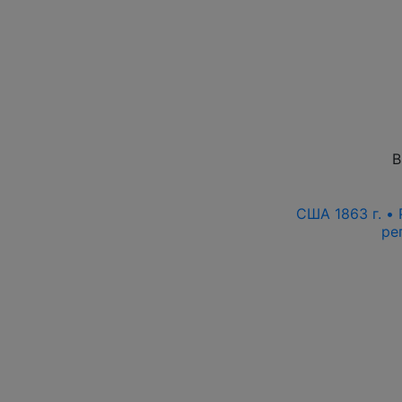
В
США 1863 г. •
ре