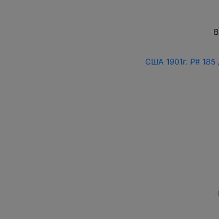
В
США 1901г. P# 18