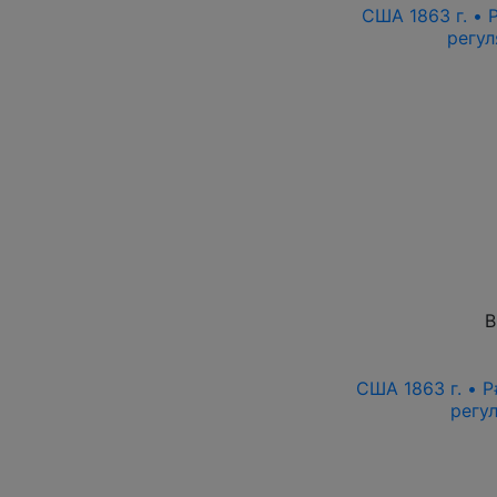
США 1863 г. • 
регу
В
США 1863 г. • 
регу