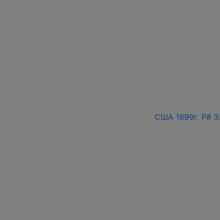
США 1899г. P# 3