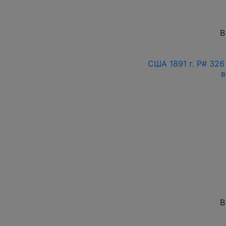
В
США 1891 г. P# 326
в
В