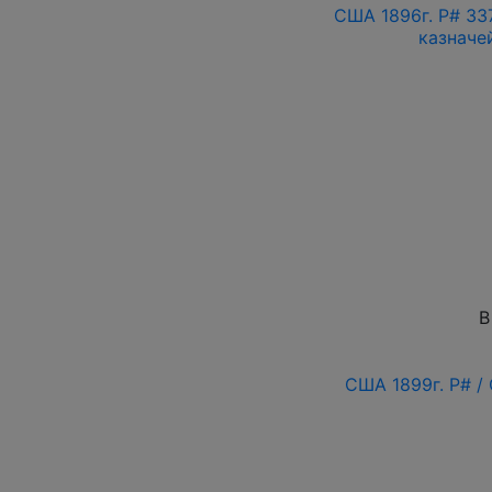
США 1896г. P# 33
казначе
В
США 1899г. P# 