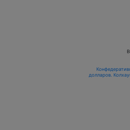
В
Конфедеративн
долларов. Колхау