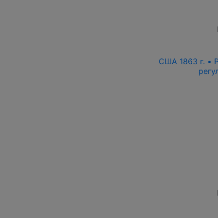
США 1863 г. • 
регу