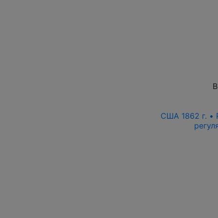
В
США 1862 г. •
регул