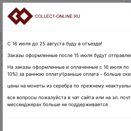
Гл
За
Вх
О 
Ко
До
Оп
С 16 июля до 25 августа буду в отъезде!
Товары со скидкой
Оц
Те
Заказы оформленные после 15 июля будут отправлен
Товары в наличии
По
Новинки
Пр
На заказы оформленные и оплаченные с 16 июля по 
10%) за раннюю оплату!(раньше оплата - больше ски
Главная
»
Нумизматика
»
цены на монеты из серебра по прежнему неактуальн
Боны и
банкноты
»
все вопросы пожалуйста в чат сайта или на эл. поч
Иностранные
мессенджерах больше не поддерживается
боны
»
США
Поиск в категории 