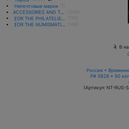
(1)
Непочтовые марки
(266)
ACCESSORIES AND THE LITERATURE
(116)
F
OR THE PHILATELISTS
(144)
F
OR THE NUMISMATISTS
4
В н
Россия • Временно
P# S828 • 50 ко
(Артикул:
NT-RUS-S