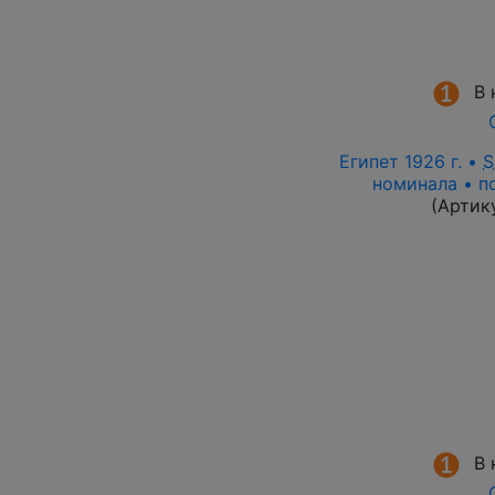
В 
Египет 1926 г. •
S
номинала • п
(Артик
В 