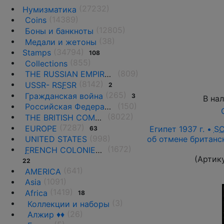
(27232)
Нумизматика
(14389)
Coins
(12805)
Боны и банкноты
(38)
Медали и жетоны
(34794)
Stamps
108
(855)
Collections
(809)
THE RUSSIAN EMPIRE UNTIL 1917.
(8142)
USSR- RS
F
SR
2
(265)
Гражданская война
3
В на
(150)
Российская Федерация(1992 г.-н.д.)
(8022)
THE BRITISH COMMONWEALTH
(7287)
EUROPE
Египет 1937 г. •
S
63
(998)
об отмене британс
UNITED STATES
(1672)
F
RENCH COLONIES AND THE TERRITORIES
(Артик
22
(641)
AMERICA
(1091)
Asia
(1419)
Africa
18
(3)
Коллекции и наборы
(26)
Алжир ♦♦