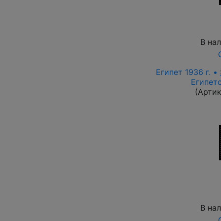
В на
Египет 1936 г. •
Египет
(Арти
В на