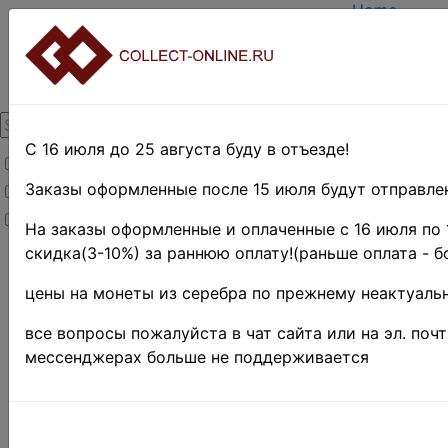
Home
Create acco
Login
About Collec
Contacts
DELIVERY
Payment
С 16 июля до 25 августа буду в отъезде!
Товары со скидкой
Оценка и п
TERMS AND
Заказы оформленные после 15 июля будут отправлен
Товары в наличии
EASY SEAR
Новинки
Предварите
На заказы оформленные и оплаченные с 16 июля по 
скидка(3-10%) за раннюю оплату!(раньше оплата - б
Home
»
Stamps
»
цены на монеты из серебра по прежнему неактуальн
Africa
»
Египет
»
все вопросы пожалуйста в чат сайта или на эл. поч
1925-
мессенджерах больше не поддерживается
1937 гг.
Поиск в категории 