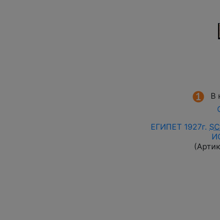
В 
ЕГИПЕТ 1927г.
SC
И
(Арти