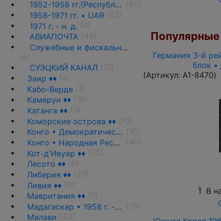
(58)
1952-1958 гг.(Республика)
(23)
1958-1971 гг. • UAR
(4)
1971 г. - н. д.
Популярные 
(44)
АВИАПОЧТА
Служебные и фискальные выпуски ♦♦
Германия 3-й рей
(6)
блок •
(17)
СУЭЦКИЙ КАНАЛ
(Артикул:
A1-8470
)
(4)
Заир ♦♦
(3)
Кабо-Верде
(18)
Камерун ♦♦
(3)
Катанга ♦♦
(10)
Коморские острова ♦♦
(10)
Конго • Демократическая Республика
(40)
Конго • Народная Республика ♦♦
(32)
Кот-д'Ивуар ♦♦
(6)
Лесото ♦♦
(29)
Либерия ♦♦
(6)
Ливия ♦♦
1
В н
(7)
Мавритания ♦♦
(31)
Мадагаскар • 1958 г. - н.д.
(33)
Малави