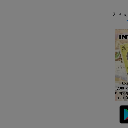
2
В н