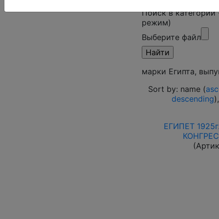
Поиск в категории
режим)
Выберите файл
марки Египта, выпу
Sort by: name (
asc
descending
)
ЕГИПЕТ 1925г
КОНГРЕС
(Артик