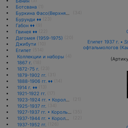
(5)
Бенин
(1)
Ботсвана
(34)
Буркина Фасо(Верхняя Вольта)
(23)
Бурунди ♦♦
(9)
Габон ♦♦
(22)
Гвинея ♦♦
(20)
Дагомея (1959-1975)
Египет 1937 г. •
S
(10)
Джибути
офтальмологов (Ка
(514)
Египет
(4)
Коллекции и наборы
(Артик
(18)
1867 г.
(23)
1872-75 г.
(31)
1879-1902 гг.
(14)
1888-1906 гг. ♦♦
(13)
1914 г. ♦♦
(17)
1921-1922 гг.
(21)
1923-1924 гг. • Король Фуад(стандарт) ♦♦
(34)
1925-1937 гг.
(35)
1927-1937 гг. • Король Фуад(стандарт)
(22)
1937-1944 гг. • Король Фарук(стандарт) ♦♦
(126)
1937-1952 гг.