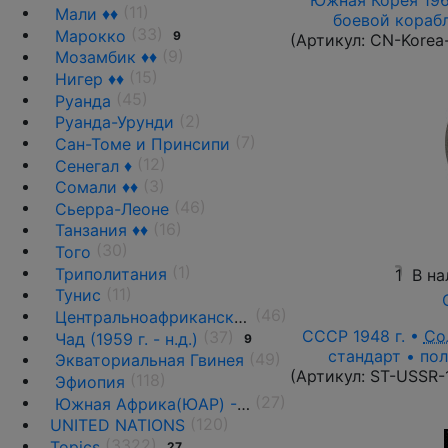
Южная Корея 1961
(11)
Мали ♦♦
боевой корабль
(33)
Марокко
9
(Артикул:
CN-Korea
(9)
Мозамбик ♦♦
(15)
Нигер ♦♦
(45)
Руанда
(2)
Руанда-Урунди
(7)
Сан-Томе и Принсипи
(12)
Сенегал ♦
(3)
Сомали ♦♦
(46)
Сьерра-Леоне
(16)
Танзания ♦♦
(30)
Того
(1)
Триполитания
1
В на
(11)
Тунис
(46)
Центральноафриканская Республика ♦♦
СССР 1948 г. •
Со
(37)
Чад (1959 г. - н.д.)
9
стандарт • пол
(49)
Экваториальная Гвинея
(Артикул:
ST-USSR-
(118)
Эфиопия
(27)
Южная Африка(ЮАР) - 1961 г. -н.д.
(120)
UNITED NATIONS
(3322)
Topics
27