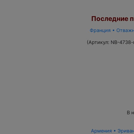
Последние по
Франция • Отважны
(Артикул:
NB-4738-
В 
Армения • Эриван 