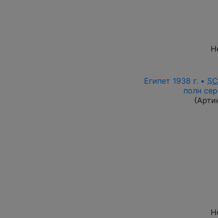
Н
Египет 1938 г. •
SC
полн се
(Арти
Н