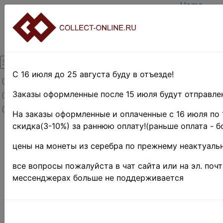
Home
Create acc
Login
About Coll
Contacts
DELIVERY
Payment
С 16 июля до 25 августа буду в отъезде!
Товары со скидкой
Оценка и 
TERMS AN
Заказы оформленные после 15 июля будут отправлен
Товары в наличии
EASY SEA
Новинки
Предварит
На заказы оформленные и оплаченные с 16 июля по 
скидка(3-10%) за раннюю оплату!(раньше оплата - б
Home
»
Stamps
»
цены на монеты из серебра по прежнему неактуальн
Africa
»
Египет
»
все вопросы пожалуйста в чат сайта или на эл. поч
Служебные
мессенджерах больше не поддерживается
и
фискальные
выпуски ♦♦
Поиск в категории 