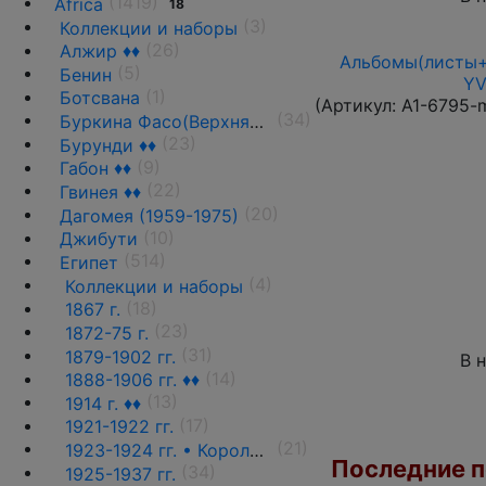
(1419)
Africa
18
(3)
Коллекции и наборы
(26)
Алжир ♦♦
Альбомы(листы+
(5)
Бенин
YV
(1)
Ботсвана
(Артикул:
A1-6795-
(34)
Буркина Фасо(Верхняя Вольта)
(23)
Бурунди ♦♦
(9)
Габон ♦♦
(22)
Гвинея ♦♦
(20)
Дагомея (1959-1975)
(10)
Джибути
(514)
Египет
(4)
Коллекции и наборы
(18)
1867 г.
(23)
1872-75 г.
(31)
1879-1902 гг.
В 
(14)
1888-1906 гг. ♦♦
(13)
1914 г. ♦♦
(17)
1921-1922 гг.
(21)
1923-1924 гг. • Король Фуад(стандарт) ♦♦
Последние по
(34)
1925-1937 гг.