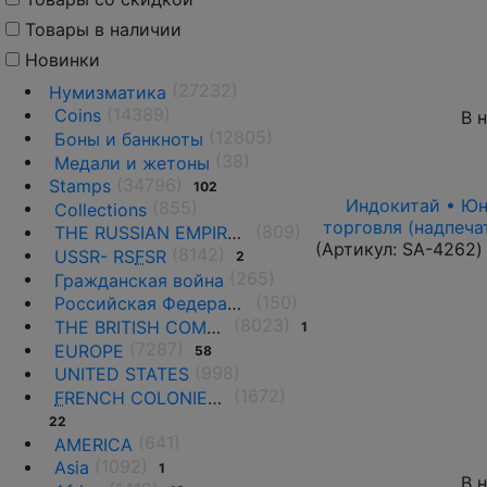
Товары в наличии
Новинки
(27232)
Нумизматика
(14389)
Coins
В 
(12805)
Боны и банкноты
(38)
Медали и жетоны
(34796)
Stamps
102
Индокитай • Юньн
(855)
Collections
торговля (надпеча
(809)
THE RUSSIAN EMPIRE UNTIL 1917.
(Артикул:
SA-4262
)
(8142)
USSR- RS
F
SR
2
(265)
Гражданская война
(150)
Российская Федерация(1992 г.-н.д.)
(8023)
THE BRITISH COMMONWEALTH
1
(7287)
EUROPE
58
(998)
UNITED STATES
(1672)
F
RENCH COLONIES AND THE TERRITORIES
22
(641)
AMERICA
(1092)
Asia
1
В 