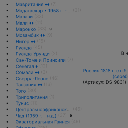
(7)
Мавритания ♦♦
(31)
Мадагаскар • 1958 г. - н.д.
(33)
Малави
(11)
Мали ♦♦
(33)
Марокко
9
(9)
Мозамбик ♦♦
(15)
Нигер ♦♦
(45)
Руанда
В 
(2)
Руанда-Урунди
(7)
Сан-Томе и Принсипи
(12)
Сенегал ♦
Россия 1818 г. с.п.б
(3)
Сомали ♦♦
(сереб
(46)
Сьерра-Леоне
(Артикул:
DS-9831
)
(16)
Танзания ♦♦
(30)
Того
(1)
Триполитания
(11)
Тунис
(46)
Центральноафриканская Республика ♦♦
(37)
Чад (1959 г. - н.д.)
9
(49)
Экваториальная Гвинея
(118)
Эфиопия