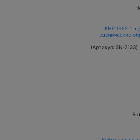
Н
КНР 1962 г. •
сценические об
(Артикул:
SN-2133
)
В 
Каймановы о-ва