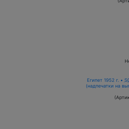
(Арт
Н
Египет 1952 г. •
S
(надпечатки на вып
(Арти