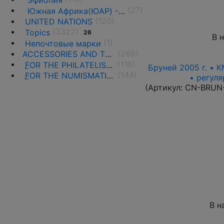
(27)
Южная Африка(ЮАР) - 1961 г. -н.д.
(120)
UNITED NATIONS
(3322)
Topics
26
В 
(1)
Непочтовые марки
(266)
ACCESSORIES AND THE LITERATURE
(116)
F
OR THE PHILATELISTS
Бруней 2005 г. • K
(144)
F
OR THE NUMISMATISTS
• регул
(Артикул:
CN-BRUN
В н