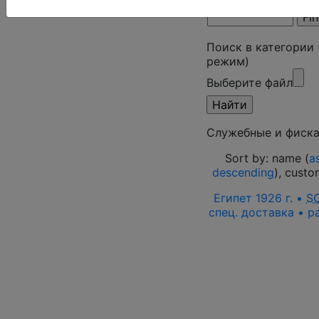
Поиск в категории
режим)
Выберите файл
Служебные и фиска
Sort by: name (
a
descending
), cust
Египет 1926 г. •
S
спец. доставка • р