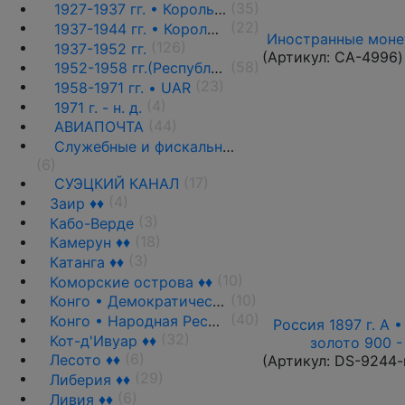
(35)
1927-1937 гг. • Король Фуад(стандарт)
(22)
1937-1944 гг. • Король Фарук(стандарт) ♦♦
Иностранные монет
(126)
1937-1952 гг.
(Артикул:
CA-4996
)
(58)
1952-1958 гг.(Республика)
(23)
1958-1971 гг. • UAR
(4)
1971 г. - н. д.
(44)
АВИАПОЧТА
Служебные и фискальные выпуски ♦♦
(6)
(17)
СУЭЦКИЙ КАНАЛ
(4)
Заир ♦♦
(3)
Кабо-Верде
(18)
Камерун ♦♦
(3)
Катанга ♦♦
(10)
Коморские острова ♦♦
(10)
Конго • Демократическая Республика
(40)
Конго • Народная Республика ♦♦
Россия 1897 г. А •
(32)
Кот-д'Ивуар ♦♦
золото 900 -
(6)
Лесото ♦♦
(Артикул:
DS-9244-
(29)
Либерия ♦♦
(6)
Ливия ♦♦